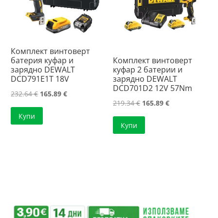
Комплект винтоверт
батерия куфар и
Комплект винтоверт
зарядно DEWALT
куфар 2 батерии и
DCD791E1T 18V
зарядно DEWALT
DCD701D2 12V 57Nm
Original
Текущата
232.64
€
165.89
€
Original
Текущата
219.34
€
165.89
€
price
цена
price
цена
Купи
was:
е:
Купи
was:
е:
232.64 €.
165.89 €.
219.34 €.
165.89 €.