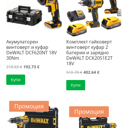
Акумулаторен
Комплект гайковерт
винтоверт и куфар
винтоверт куфар 2
DeWALT DCF620NT 18V
батерии и зарядно
30Nm
DeWALT DCK2051E2T
18V
Original
Текущата
218.83
€
192.73
€
Original
Текущата
510.78
€
402.64
€
price
цена
price
цена
Купи
was:
е:
Купи
was:
е:
218.83 €.
192.73 €.
510.78 €.
402.64 €.
Промоция
Промоция