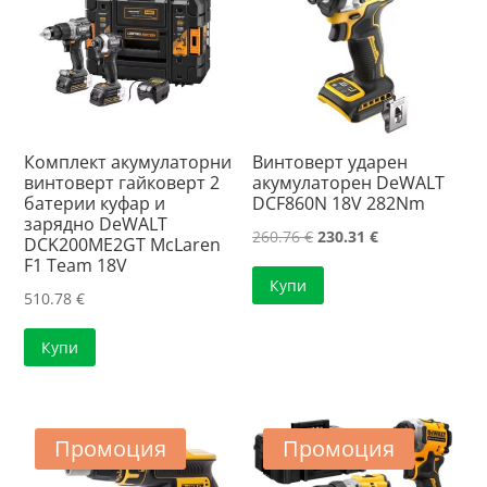
Комплект акумулаторни
Винтоверт ударен
винтоверт гайковерт 2
акумулаторен DeWALT
батерии куфар и
DCF860N 18V 282Nm
зарядно DeWALT
Original
Текущата
260.76
€
230.31
€
DCK200ME2GT McLaren
F1 Team 18V
price
цена
Купи
was:
е:
510.78
€
260.76 €.
230.31 €.
Купи
Промоция
Промоция