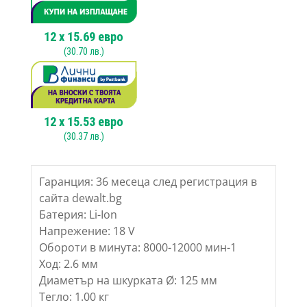
minˉ¹
12
x
15.69
евро
(
30.70
лв.)
12
x
15.53
евро
(
30.37
лв.)
Гаранция: 36 месеца след регистрация в
сайта dewalt.bg
Батерия: Li-Ion
Напрежение: 18 V
Обороти в минута: 8000-12000 мин-1
Ход: 2.6 мм
Диаметър на шкурката Ø: 125 мм
Тегло: 1.00 кг