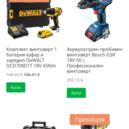
Комплект винтоверт 1
Акумулаторен пробивен
батерия куфар и
винтоверт Bosch GSR
зарядно DeWALT
18V-50 |
DCD708D1T 18V 65Nm
Професионален
винтоверт
Original
Текущата
168.22
€
144.41
€
255.13
€
price
цена
Купи
was:
е:
Купи
168.22 €.
144.41 €.
Промоция