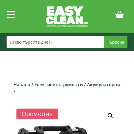

Начало
/
Електроинструменти
/
Акумулаторни
/
Промоция