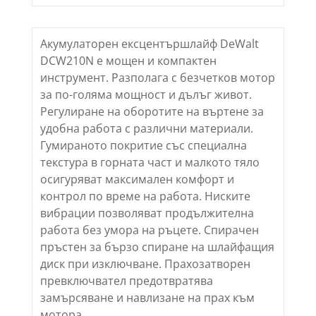
Акумулаторен ексцентършлайф DeWalt
DCW210N е мощен и компактен
инструмент. Разполага с безчетков мотор
за по-голяма мощност и дълъг живот.
Регулиране на оборотите на въртене за
удобна работа с различни материали.
Гумираното покритие със специална
текстура в горната част и малкото тяло
осигуряват максимален комфорт и
контрол по време на работа. Ниските
вибрации позволяват продължителна
работа без умора на ръцете. Спирачен
пръстен за бързо спиране на шлайфащия
диск при изключване. Прахозатворен
превключвател предотвратява
замърсяване и навлизане на прах към
мотора.