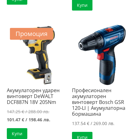
147.76 €
е:
Купи
219.34 €
е:
/
102.00 €
/
165.89 €
288.99 лв..
/
428.99 лв..
/
199.49 лв..
324.45 лв..
Промоция
Акумулаторен ударен
Професионален
винтоверт DeWALT
акумулаторен
DCF887N 18V 205Nm
винтоверт Bosch GSR
120-LI | Акумулаторна
Original
147.25
€
/ 288.00 лв.
бормашина
price
Текущата
101.47
€
/ 198.46 лв.
137.54
€
/ 269.00 лв.
was:
цена
Купи
147.25 €
е:
Купи