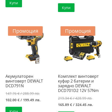
Купи
Купи
Промоция
Промоция
Акумулаторен
Комплект винтоверт
винтоверт DEWALT
куфар 2 батерии и
DCD791N
зарядно DEWALT
DCD701D2 12V 57Nm
Original
147.76
€
/ 288.99 лв.
Original
219.34
€
/ 428.99 лв.
price
Текущата
102.00
€
/ 199.49 лв.
price
Текущата
165.89
€
/ 324.45 лв.
was:
цена
was:
цена
Купи