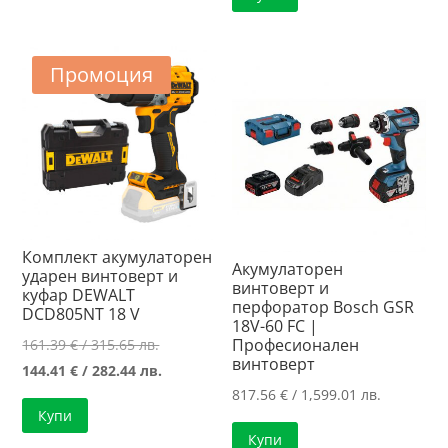
/
101.47 €
288.00 лв..
/
198.46 лв..
Промоция
Комплект акумулаторен
Акумулаторен
ударен винтоверт и
винтоверт и
куфар DEWALT
перфоратор Bosch GSR
DCD805NT 18 V
18V-60 FC |
Original
Професионален
161.39
€
/ 315.65 лв.
винтоверт
price
Текущата
144.41
€
/ 282.44 лв.
817.56
€
/ 1,599.01 лв.
was:
цена
Купи
161.39 €
е:
Купи
/
144.41 €