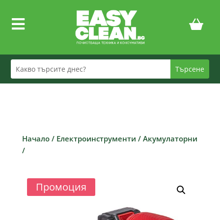

Начало
/
Електроинструменти
/
Акумулаторни
/
Промоция