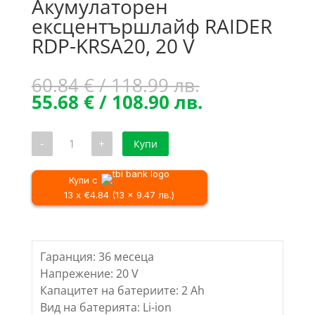
Акумулаторен
ексцентършлайф RAIDER
RDP-KRSA20, 20 V
Original
60.84
€
/ 118.99 лв.
price
Текущата
55.68
€
/ 108.90 лв.
was:
цена
60.84 €
е:
количество
-
+
Купи
/
55.68 €
за
Акумулаторен
118.99 лв..
/
ексцентършлайф
108.90 лв..
RAIDER
Купи с
RDP-
13 x €4.84 (13 x 9.47 лв.)
KRSA20,
20
V
Гаранция: 36 месеца
Напрежение: 20 V
Капацитет на батериите: 2 Ah
Вид на батерията: Li-ion