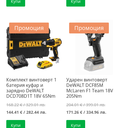
Купи
Купи
223.95 €
е:
161.39 €
е:
/
187.36 €
/
144.41 €
438.01 лв..
/
315.65 лв..
/
366.44 лв..
282.44 лв..
Промоция
Промоция
Комплект винтоверт 1
Ударен винтоверт
батерия куфар и
DeWALT DCF85M
зарядно DeWALT
McLaren F1 Team 18V
DCD708D1T 18V 65Nm
205Nm
Original
Original
168.22
€
/ 329.01 лв.
204.01
€
/ 399.01 лв.
price
Текущата
price
Текущата
144.41
€
/ 282.44 лв.
171.26
€
/ 334.96 лв.
was:
цена
was:
цена
Купи
Купи
168.22 €
е:
204.01 €
е: