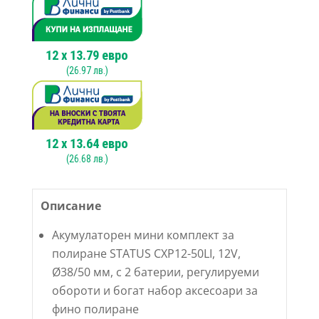
50LI
12
V
38/50
mm
12
x
13.79
евро
(
26.97
лв.)
12
x
13.64
евро
(
26.68
лв.)
Описание
Акумулаторен мини комплект за
полиране STATUS CXP12-50LI, 12V,
Ø38/50 мм, с 2 батерии, регулируеми
обороти и богат набор аксесоари за
фино полиране