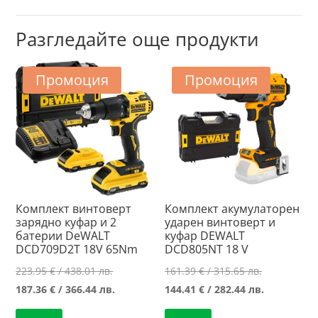
Разгледайте още продукти
Промоция
Промоция
Комплект винтоверт
Комплект акумулаторен
зарядно куфар и 2
ударен винтоверт и
батерии DeWALT
куфар DEWALT
DCD709D2T 18V 65Nm
DCD805NT 18 V
Original
Original
223.95
€
/ 438.01 лв.
161.39
€
/ 315.65 лв.
price
Текущата
price
Текущата
187.36
€
/ 366.44 лв.
144.41
€
/ 282.44 лв.
was:
цена
was:
цена