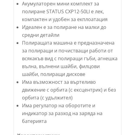
Акумулаторен мини комплект за
полиране STATUS CXP12-50LI е лек,
компактен и удобен за екплоатация
Идеален е за полиране на малки до
средни детайли
Полиращата машина е предназначена
за полиращи и почистващи работи от
всякакъв вид с полиращи гъби, агнешка
вълна, вълнени шайби, филцови
шайби, полиращи дискове
Има възможност за въртеливо
движение с орбита (с ексцентрик) и без
орбита (с удължител)
Има регулатор на оборотите и
индикатор за разход на заряда на
батерията