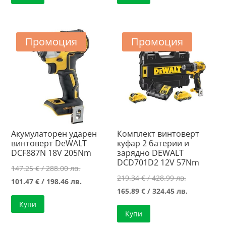
/
144.41 €
/
171.26 €
329.01 лв..
/
399.01 лв..
/
282.44 лв..
334.96 лв..
Промоция
Промоция
Акумулаторен ударен
Комплект винтоверт
винтоверт DeWALT
куфар 2 батерии и
DCF887N 18V 205Nm
зарядно DEWALT
DCD701D2 12V 57Nm
Original
147.25
€
/ 288.00 лв.
Original
219.34
€
/ 428.99 лв.
price
Текущата
101.47
€
/ 198.46 лв.
price
Текущата
165.89
€
/ 324.45 лв.
was:
цена
was:
цена
Купи
147.25 €
е:
Купи
219.34 €
е:
/
101.47 €