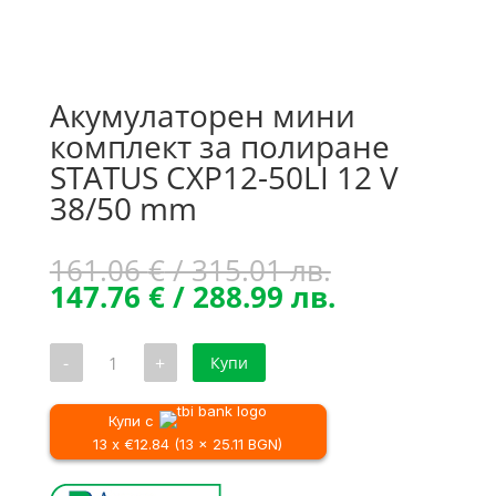
Акумулаторен мини
комплект за полиране
STATUS CXP12-50LI 12 V
38/50 mm
Original
161.06
€
/ 315.01 лв.
price
Текущата
147.76
€
/ 288.99 лв.
was:
цена
161.06 €
е:
количество
-
+
Купи
/
147.76 €
за
Акумулаторен
315.01 лв..
/
мини
288.99 лв..
комплект
Купи с
за
13 x €12.84 (13 x 25.11 BGN)
полиране
STATUS
CXP12-