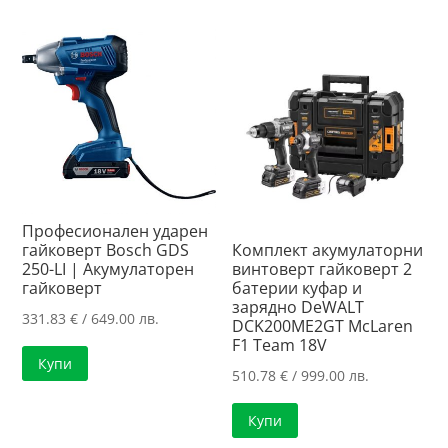
/
165.89 €
288.00 лв..
/
428.99 лв..
/
198.46 лв..
324.45 лв..
Професионален ударен
гайковерт Bosch GDS
Комплект акумулаторни
250-LI | Акумулаторен
винтоверт гайковерт 2
гайковерт
батерии куфар и
зарядно DeWALT
331.83
€
/ 649.00 лв.
DCK200ME2GT McLaren
F1 Team 18V
Купи
510.78
€
/ 999.00 лв.
Купи