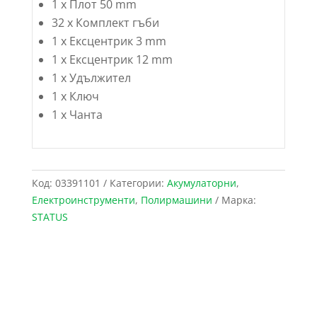
1 x Плот 50 mm
32 x Комплект гъби
1 x Ексцентрик 3 mm
1 x Ексцентрик 12 mm
1 x Удължител
1 x Ключ
1 x Чанта
Код:
03391101
Категории:
Акумулаторни
,
Електроинструменти
,
Полирмашини
Марка:
STATUS