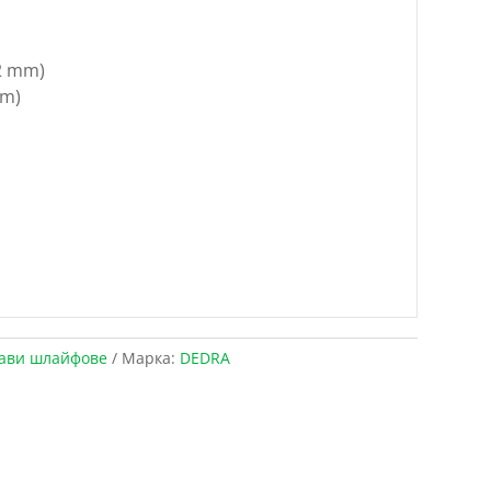
2 mm)
mm)
ави шлайфове
Марка:
DEDRA