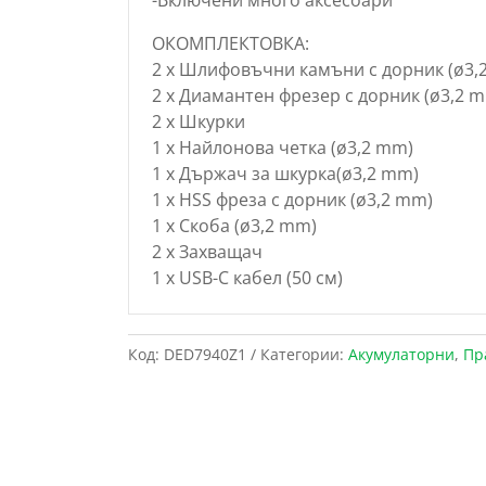
ОКОМПЛЕКТОВКА:
2 х Шлифовъчни камъни с дорник (ø3,
2 х Диамантен фрезер с дорник (ø3,2 
2 х Шкурки
1 х Найлонова четка (ø3,2 mm)
1 х Държач за шкурка(ø3,2 mm)
1 х HSS фреза с дорник (ø3,2 mm)
1 х Скоба (ø3,2 mm)
2 х Захващач
1 х USB-C кабел (50 см)
Код:
DED7940Z1
Категории:
Акумулаторни
,
Пр