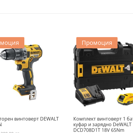
моция
Промоция
торен винтоверт DEWALT
Комплект винтоверт 1 б
N
куфар и зарядно DeWALT
DCD708D1T 18V 65Nm