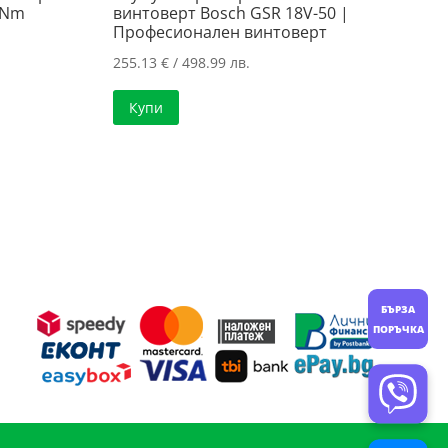
5Nm
винтоверт Bosch GSR 18V-50 |
Професионален винтоверт
255.13
€
/ 498.99 лв.
а
Купи
..
..
БЪРЗА
ПОРЪЧКА