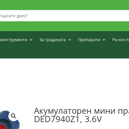
оинструменти
За градината
Препарати
Ръчно п
Акумулаторен мини п
DED7940Z1, 3.6V