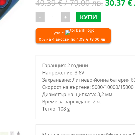
Original
40.39
€
/ 79.00 лв.
30.37
€
price
количество
was:
КУПИ
-
+
за
40.39 €
Акумулаторен
мини
/
прав
Купи с
79.00 лв
шлайф
0% на 4 вноски по 4.09 € (8.00 лв.)
DEDRA
DED7940Z1,
3.6V
Гаранция: 2 години
Напрежение: 3.6V
Захранване: Литиево-йонна батерия 6
Скорост на въртене: 5000/10000/15000
Диаметър на щипката: 3,2 мм
Време за зареждане: 2 ч.
Тегло: 108 g
Мини акумулаторната шлайфмашина D