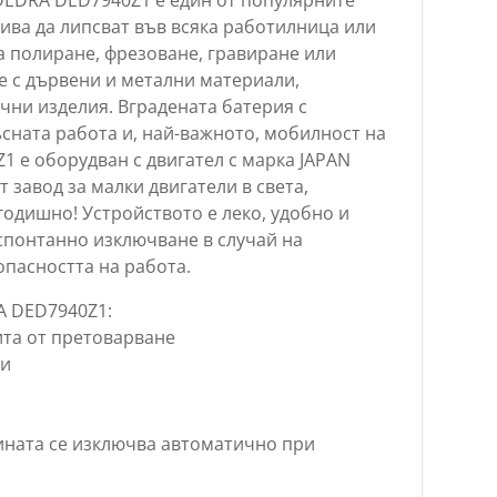
бива да липсват във всяка работилница или
а полиране, фрезоване, гравиране или
е с дървени и метални материали,
чни изделия. Вградената батерия с
сната работа и, най-важното, мобилност на
 е оборудван с двигател с марка JAPAN
 завод за малки двигатели в света,
одишно! Устройството е леко, удобно и
 спонтанно изключване в случай на
опасността на работа.
A DED7940Z1:
ита от претоварване
ти
ината се изключва автоматично при