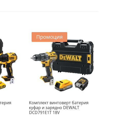
Промоция
атерия
Комплект винтоверт батерия
куфар и зарядно DEWALT
DCD791E1T 18V