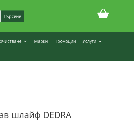
очистване
Марки
Промоции
Услуги
рав шлайф DEDRA