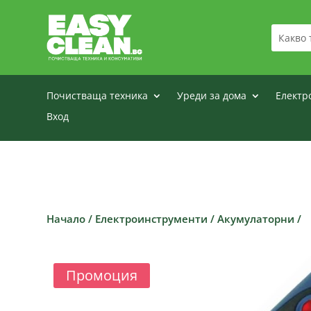
Почистваща техника
Уреди за дома
Електр
Вход
Начало
/
Електроинструменти
/
Акумулаторни
/
Промоция