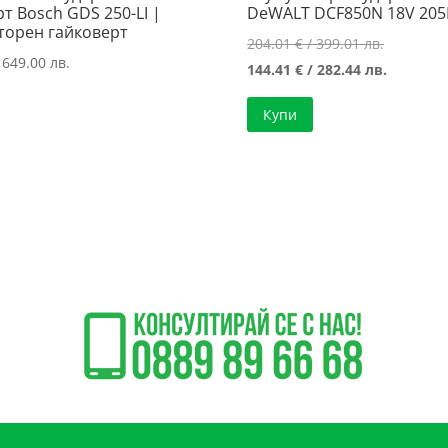
т Bosch GDS 250-LI |
DeWALT DCF850N 18V 20
торен гайковерт
Original
204.01
€
/ 399.01 лв.
 649.00 лв.
price
Текущат
144.41
€
/ 282.44 лв.
was:
цена
Купи
204.01 €
е:
/
144.41 €
399.01 лв
/
282.44 лв