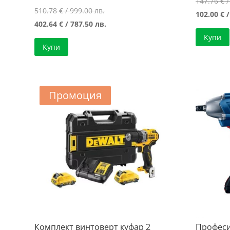
147.76
€
/
Original
510.78
€
/ 999.00 лв.
102.00
€
/
price
Текущата
402.64
€
/ 787.50 лв.
was:
цена
Купи
Купи
510.78 €
е:
/
402.64 €
999.00 лв..
/
787.50 лв..
Промоция
Комплект винтоверт куфар 2
Професи