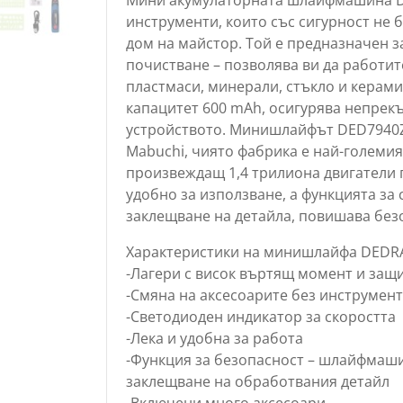
инструменти, които със сигурност не 
дом на майстор. Той е предназначен з
почистване – позволява ви да работит
пластмаси, минерали, стъкло и керами
капацитет 600 mAh, осигурява непрекъ
устройството. Минишлайфът DED7940Z1
Mabuchi, чиято фабрика е най-големият
произвеждащ 1,4 трилиона двигатели г
удобно за използване, а функцията за
заклещване на детайла, повишава без
Характеристики на минишлайфа DEDR
-Лагери с висок въртящ момент и защ
-Смяна на аксесоарите без инструмен
-Светодиоден индикатор за скоростта
-Лека и удобна за работа
-Функция за безопасност – шлайфмаш
заклещване на обработвания детайл
-Включени много аксесоари