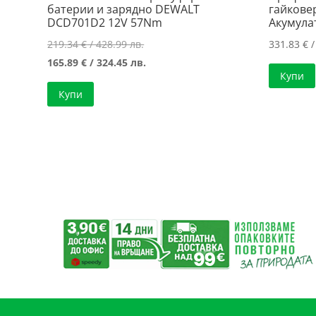
батерии и зарядно DEWALT
гайковер
DCD701D2 12V 57Nm
Акумула
Original
219.34
€
/ 428.99 лв.
331.83
€
/
price
Текущата
165.89
€
/ 324.45 лв.
Купи
was:
цена
Купи
219.34 €
е:
/
165.89 €
428.99 лв..
/
324.45 лв..