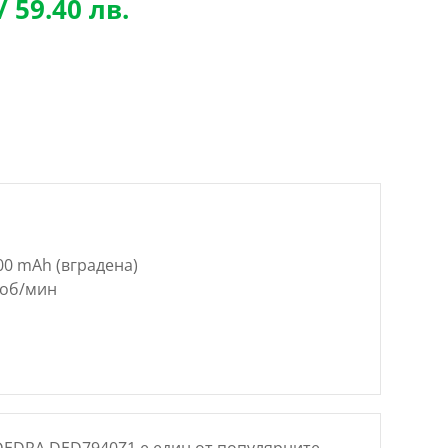
Текущата
/ 59.40 лв.
цена
е:
30.37 €
/
..
59.40 лв..
00 mAh (вградена)
 об/мин
EDRA DED7940Z1 е един от популярните