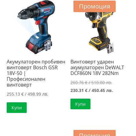
Промоция
Акумулаторен пробивен
Винтоверт ударен
винтоверт Bosch GSR
акумулаторен DeWALT
18V-50 |
DCF860N 18V 282Nm
Професионален
Original
260.76
€
/ 510.00 лв.
винтоверт
price
Текущата
230.31
€
/ 450.45 лв.
255.13
€
/ 498.99 лв.
was:
цена
Купи
260.76 €
е:
Купи
/
230.31 €
510.00 лв..
/
450.45 лв..
Промоция