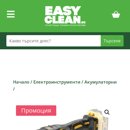

Начало
/
Електроинструменти
/
Акумулаторни
/
Промоция