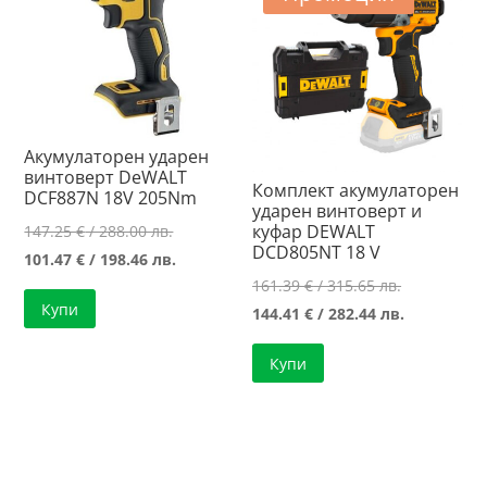
Акумулаторен ударен
винтоверт DeWALT
Комплект акумулаторен
DCF887N 18V 205Nm
ударен винтоверт и
Original
куфар DEWALT
147.25
€
/ 288.00 лв.
DCD805NT 18 V
price
Текущата
101.47
€
/ 198.46 лв.
Original
161.39
€
/ 315.65 лв.
was:
цена
Купи
price
Текущата
144.41
€
/ 282.44 лв.
147.25 €
е:
was:
цена
/
101.47 €
Купи
161.39 €
е:
288.00 лв..
/
/
144.41 €
198.46 лв..
315.65 лв..
/
282.44 лв..