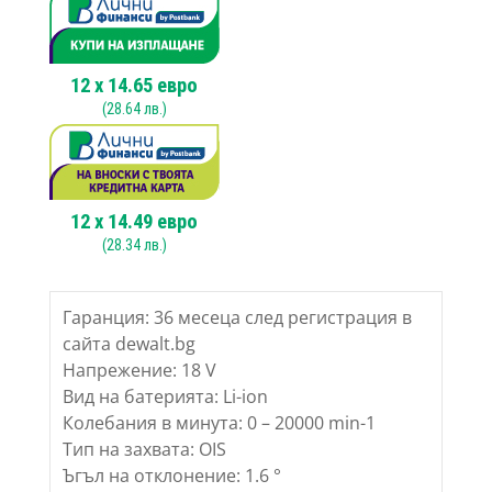
12
x
14.65
евро
(
28.64
лв.)
12
x
14.49
евро
(
28.34
лв.)
Гаранция: 36 месеца след регистрация в
сайта dewalt.bg
Напрежение: 18 V
Вид на батерията: Li-ion
Колебания в минута: 0 – 20000 min-1
Тип на захвата: OIS
Ъгъл на отклонение: 1.6 °