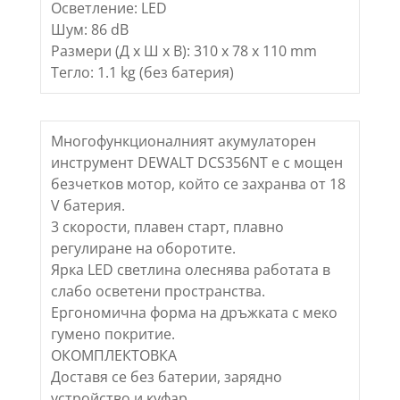
Осветление: LED
Шум: 86 dB
Размери (Д х Ш х В): 310 х 78 х 110 mm
Тегло: 1.1 kg (без батерия)
Многофункционалният акумулаторен
инструмент DEWALT DCS356NТ е с мощен
безчетков мотор, който се захранва от 18
V батерия.
3 скорости, плавен старт, плавно
регулиране на оборотите.
Ярка LED светлина олеснява работата в
слабо осветени пространства.
Ергономична форма на дръжката с меко
гумено покритие.
ОКОМПЛЕКТОВКА
Доставя се без батерии, зарядно
устройство и куфар.