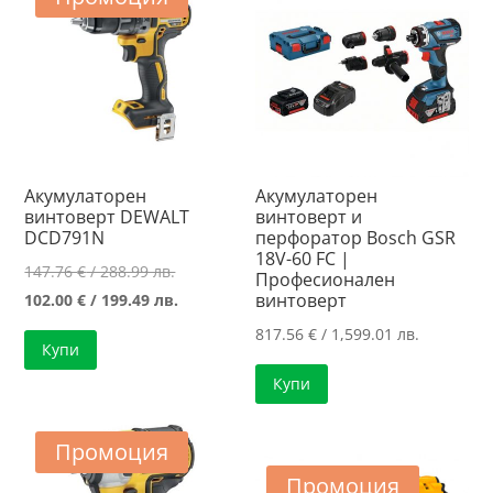
Акумулаторен
Акумулаторен
винтоверт DEWALT
винтоверт и
DCD791N
перфоратор Bosch GSR
18V-60 FC |
Original
147.76
€
/ 288.99 лв.
Професионален
price
Текущата
винтоверт
102.00
€
/ 199.49 лв.
was:
цена
817.56
€
/ 1,599.01 лв.
Купи
147.76 €
е:
Купи
/
102.00 €
288.99 лв..
/
199.49 лв..
Промоция
Промоция