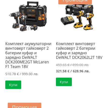
Комплект акумулаторни
Комплект винтоверт
винтоверт гайковерт 2
гайковерт 2 батерии
батерии куфар и
куфар и зарядно
зарядно DeWALT
DeWALT DCK2062L2T 18V
DCK200ME2GT McLaren
Original
459.65
€
/ 899.00 лв.
F1 Team 18V
price
Текущата
321.58
€
/ 628.96 лв.
510.78
€
/ 999.00 лв.
was:
цена
Купи
459.65 €
е:
Купи
/
321.58 €
899.00 лв..
/
628.96 лв..
Промоция