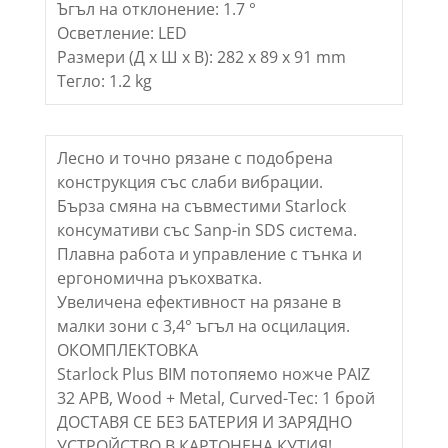
Ъгъл на отклонение: 1.7 °
Осветление: LED
Размери (Д х Ш х В): 282 х 89 х 91 mm
Тегло: 1.2 kg
Лесно и точно рязане с подобрена
конструкция със слаби вибрации.
Бърза смяна на съвместими Starlock
консумативи със Sanp-in SDS система.
Плавна работа и управление с тънка и
ергономична ръкохватка.
Увеличена ефективност на рязане в
малки зони с 3,4° ъгъл на осцилация.
ОКОМПЛЕКТОВКА
Starlock Plus BIM потопяемо ножче PAIZ
32 APB, Wood + Metal, Curved-Tec: 1 брой
ДОСТАВЯ СЕ БЕЗ БАТЕРИЯ И ЗАРЯДНО
УСТРОЙСТВО В КАРТОНЕНА КУТИЯ!