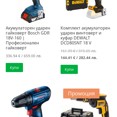
Акумулаторен ударен
Комплект акумулаторен
гайковерт Bosch GDR
ударен винтоверт и
18V-160 |
куфар DEWALT
Професионален
DCD805NT 18 V
гайковерт
Original
161.39
€
/ 315.65 лв.
336.94
€
/ 659.00 лв.
price
Текущата
144.41
€
/ 282.44 лв.
was:
цена
Купи
Купи
161.39 €
е:
/
144.41 €
315.65 лв..
/
282.44 лв..
Промоция