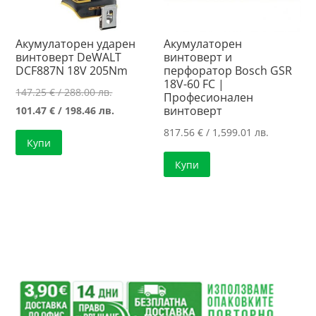
Акумулаторен ударен
Акумулаторен
винтоверт DeWALT
винтоверт и
DCF887N 18V 205Nm
перфоратор Bosch GSR
18V-60 FC |
Original
147.25
€
/ 288.00 лв.
Професионален
price
Текущата
винтоверт
101.47
€
/ 198.46 лв.
was:
цена
817.56
€
/ 1,599.01 лв.
Купи
147.25 €
е:
Купи
/
101.47 €
288.00 лв..
/
198.46 лв..