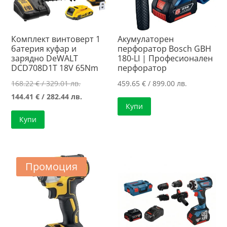
Комплект винтоверт 1
Акумулаторен
батерия куфар и
перфоратор Bosch GBH
зарядно DeWALT
180-LI | Професионален
DCD708D1T 18V 65Nm
перфоратор
Original
168.22
€
/ 329.01 лв.
459.65
€
/ 899.00 лв.
price
Текущата
144.41
€
/ 282.44 лв.
Купи
was:
цена
Купи
168.22 €
е:
/
144.41 €
329.01 лв..
/
282.44 лв..
Промоция