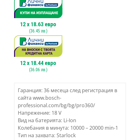
SOLO,
18V
12
x
18.63
евро
(
36.45
лв.)
12
x
18.44
евро
(
36.06
лв.)
Гаранция: 36 месеца след регистрация в
сайта www.bosch-
professional.com/bg/bg/pro360/
Напрежение: 18 V
Вид на батерията: Li-Ion
Колебания в минута: 10000 – 20000 min-1
Тип на захвата: Starlock