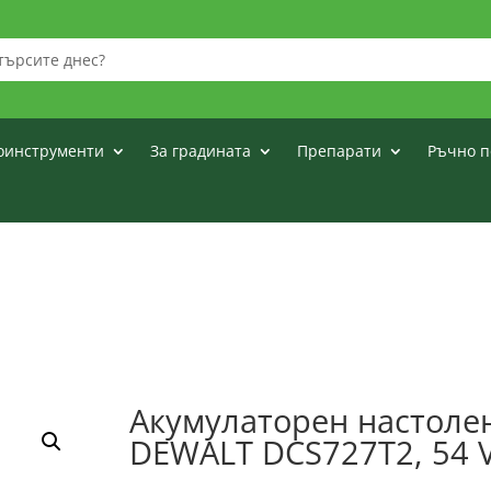
оинструменти
За градината
Препарати
Ръчно п
Акумулаторен настоле
DEWALT DCS727T2, 54 