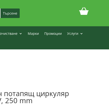
очистване
Марки
Промоции
Услуги
н потапящ циркуляр
V, 250 mm