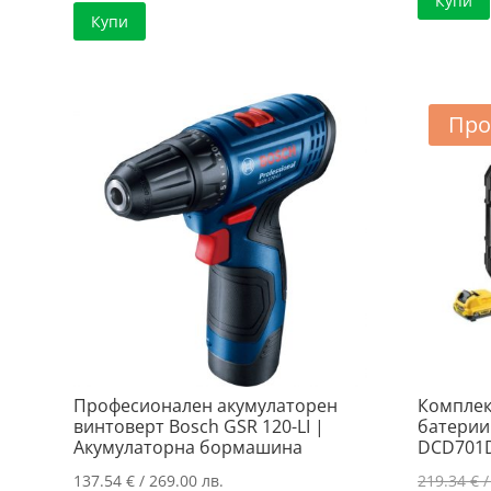
Купи
Купи
510.78 €
е:
/
402.64 €
999.00 лв..
/
787.50 лв..
Про
Професионален акумулаторен
Комплек
винтоверт Bosch GSR 120-LI |
батерии
Акумулаторна бормашина
DCD701
137.54
€
/ 269.00 лв.
219.34
€
/