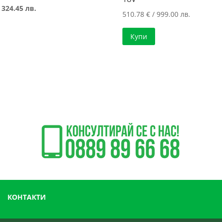
price
Текущата
 324.45 лв.
510.78
€
/ 999.00 лв.
was:
цена
219.34 €
е:
Купи
/
165.89 €
428.99 лв..
/
324.45 лв..
КОНТАКТИ