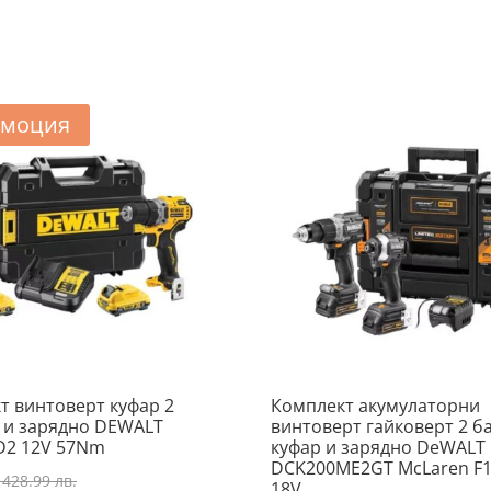
260.76 €
е:
/
230.31 €
510.00 лв..
/
450.45 лв..
моция
т винтоверт куфар 2
Комплект акумулаторни
 и зарядно DEWALT
винтоверт гайковерт 2 б
D2 12V 57Nm
куфар и зарядно DeWALT
DCK200ME2GT McLaren F
Original
 428.99 лв.
18V