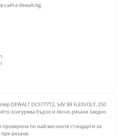
в сайта dewalt.bg
m
m
ляр DEWALT DCS777T2, 54V XR FLEXVOLT, 250
йто осигурява бързо и лесно рязане заедно
и проверена по най-високите стандарти за
° при рязане.