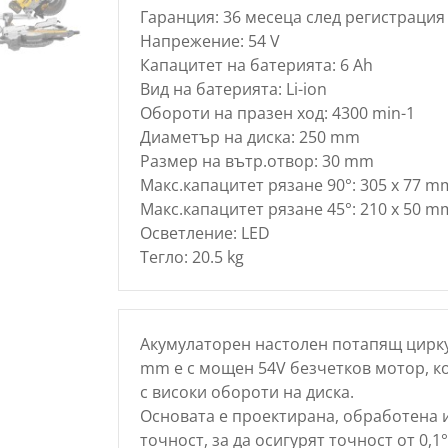
Гаранция: 36 месеца след регистрация 
Напрежение: 54 V
Капацитет на батерията: 6 Ah
Вид на батерията: Li-ion
Обороти на празен ход: 4300 min-1
Диаметър на диска: 250 mm
Размер на вътр.отвор: 30 mm
Макс.капацитет рязане 90°: 305 x 77 m
Макс.капацитет рязане 45°: 210 x 50 m
Осветление: LED
Тегло: 20.5 kg
Акумулаторен настолен потапящ цирку
mm е с мощен 54V безчетков мотор, ко
с високи обороти на диска.
Основата е проектирана, обработена 
точност, за да осигурят точност от 0,1