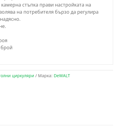
 камерна стъпка прави настройката на
зволява на потребителя бързо да регулира
 надясно.
не.
роя
 брой
толни циркуляри
Марка:
DeWALT