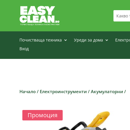
Почистваща техника
Уреди за дома
Електр
Вход
Начало
/
Електроинструменти
/
Акумулаторни
/
Промоция