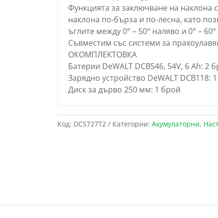
Функцията за заключване на наклона с
наклона по-бърза и по-лесна, като по
ъглите между 0° – 50° наляво и 0° – 60°
Съвместим със системи за прахоулавя
ОКОМПЛЕКТОВКА
Батерии DeWALT DCB546, 54V, 6 Ah: 2 б
Зарядно устройство DeWALT DCB118: 1
Диск за дърво 250 мм: 1 брой
Код:
DCS727T2
Категории:
Акумулаторни
,
Нас