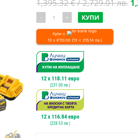
Or
1,395.32
€
/ 2,729.01 лв.
1
pr
количество
w
КУПИ
-
+
за
1,
Акумулаторен
настолен
/
потапящ
Купи с
2,
циркуляр
13 x €110.00 (13 x 215.14 лв.)
DEWALT
DCS727T2,
54
V,
250
mm
12
x
118.11
евро
(
231.00
лв.)
12
x
116.84
евро
(
228.53
лв.)