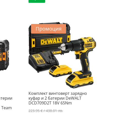
Промоция
Комплект винтоверт зарядно
атерии
куфар и 2 батерии DeWALT
DCD709D2T 18V 65Nm
1 Team
Original
223.95
€
/ 438.01 лв.