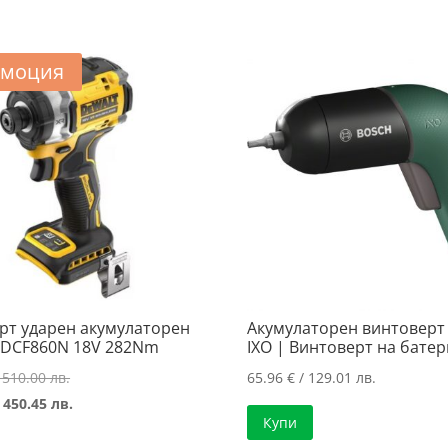
моция
рт ударен акумулаторен
Акумулаторен винтоверт
DCF860N 18V 282Nm
IXO | Винтоверт на бате
Original
 510.00 лв.
65.96
€
/ 129.01 лв.
price
Текущата
 450.45 лв.
Купи
was:
цена