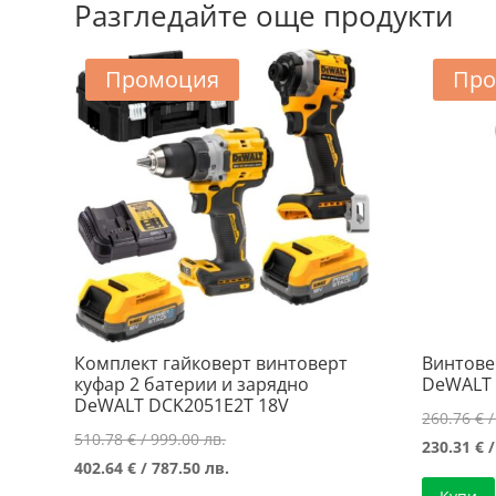
Разгледайте още продукти
Промоция
Про
Комплект гайковерт винтоверт
Винтове
куфар 2 батерии и зарядно
DeWALT 
DeWALT DCK2051E2T 18V
260.76
€
/
Original
510.78
€
/ 999.00 лв.
230.31
€
/
price
Текущата
402.64
€
/ 787.50 лв.
was:
цена