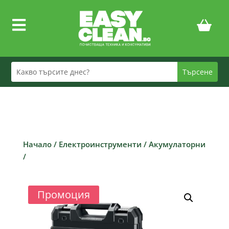

Начало
/
Електроинструменти
/
Акумулаторни
/
Промоция