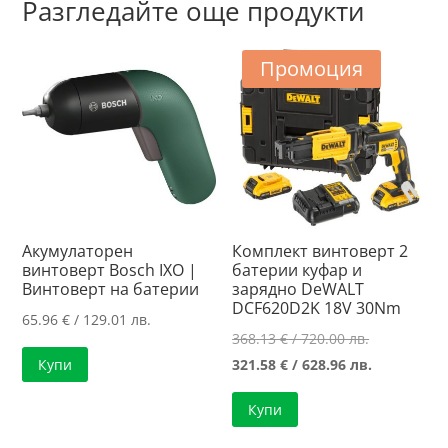
Разгледайте още продукти
Промоция
Акумулаторен
Комплект винтоверт 2
винтоверт Bosch IXO |
батерии куфар и
Винтоверт на батерии
зарядно DeWALT
DCF620D2K 18V 30Nm
65.96
€
/ 129.01 лв.
Original
368.13
€
/ 720.00 лв.
price
Текущата
321.58
€
/ 628.96 лв.
Купи
was:
цена
Купи
368.13 €
е:
/
321.58 €