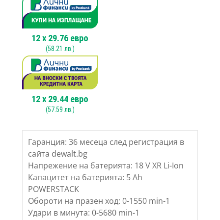
,
18V,
2.6J
12
x
29.76
евро
(
58.21
лв.)
12
x
29.44
евро
(
57.59
лв.)
Гаранция: 36 месеца след регистрация в
сайта dewalt.bg
Напрежение на батерията: 18 V XR Li-Ion
Капацитет на батерията: 5 Ah
POWERSTACK
Обороти на празен ход: 0-1550 min-1
Удари в минута: 0-5680 min-1