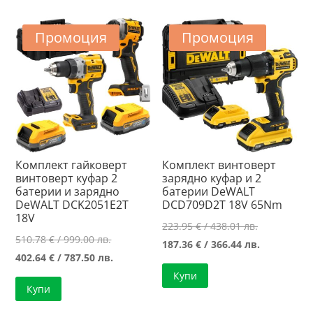
720.00 лв..
/
628.96 лв..
Промоция
Промоция
Комплект гайковерт
Комплект винтоверт
винтоверт куфар 2
зарядно куфар и 2
батерии и зарядно
батерии DeWALT
DeWALT DCK2051E2T
DCD709D2T 18V 65Nm
18V
Original
223.95
€
/ 438.01 лв.
Original
510.78
€
/ 999.00 лв.
price
Текущата
187.36
€
/ 366.44 лв.
price
Текущата
402.64
€
/ 787.50 лв.
was:
цена
was:
цена
Купи
223.95 €
е:
Купи
510.78 €
е:
/
187.36 €
/
402.64 €