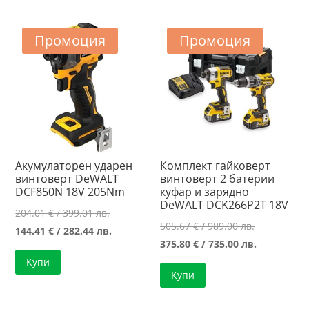
438.01 лв..
/
999.00 лв..
/
366.44 лв..
787.50 лв..
Промоция
Промоция
Акумулаторен ударен
Комплект гайковерт
винтоверт DeWALT
винтоверт 2 батерии
DCF850N 18V 205Nm
куфар и зарядно
DeWALT DCK266P2T 18V
Original
204.01
€
/ 399.01 лв.
Original
505.67
€
/ 989.00 лв.
price
Текущата
144.41
€
/ 282.44 лв.
price
Текущата
375.80
€
/ 735.00 лв.
was:
цена
was:
цена
Купи
204.01 €
е:
Купи
505.67 €
е:
/
144.41 €
/
375.80 €
399.01 лв..
/