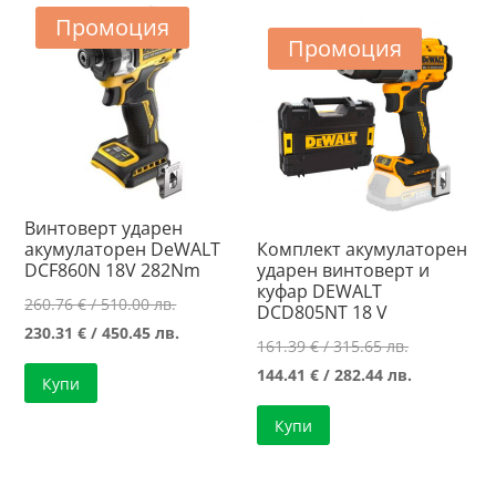
989.00 лв..
/
282.44 лв..
Промоция
735.00 лв..
Промоция
Винтоверт ударен
акумулаторен DeWALT
Комплект акумулаторен
DCF860N 18V 282Nm
ударен винтоверт и
куфар DEWALT
Original
260.76
€
/ 510.00 лв.
DCD805NT 18 V
price
Текущата
230.31
€
/ 450.45 лв.
Original
161.39
€
/ 315.65 лв.
was:
цена
price
Текущата
144.41
€
/ 282.44 лв.
Купи
260.76 €
е:
was:
цена
/
230.31 €
Купи
161.39 €
е:
510.00 лв..
/
/
144.41 €
450.45 лв..
315.65 лв..
/