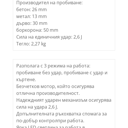
Производител на пробиване:
бетон: 26 mm
метал: 13 mm
дърво: 30 mm
боркорона: 50 mm
Сила на единичния удар: 2,6 J
Тегло: 2,27 kg
Разполага с 3 режима на работа:
пробиване без удар, пробиване с удар и
къртене.
Безчетков мотор, който осигурява
отлична производителност.
Надеждният ударен механизъм осигурява
сила на удара 2,6 J.
Допълнителната ръкохватка спомага за
по-добър контролпри работа.
Ярка LED светлина за работа в