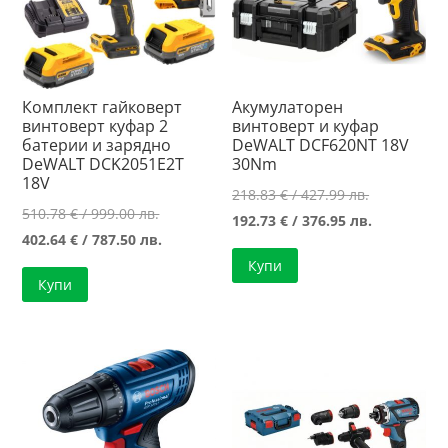
Комплект гайковерт
Акумулаторен
винтоверт куфар 2
винтоверт и куфар
батерии и зарядно
DeWALT DCF620NT 18V
DeWALT DCK2051E2T
30Nm
18V
Original
218.83
€
/ 427.99 лв.
Original
510.78
€
/ 999.00 лв.
price
Текущата
192.73
€
/ 376.95 лв.
price
Текущата
402.64
€
/ 787.50 лв.
was:
цена
was:
цена
Купи
218.83 €
е:
Купи
510.78 €
е:
/
192.73 €
/
402.64 €
427.99 лв..
/
999.00 лв..
/
376.95 лв..
787.50 лв..