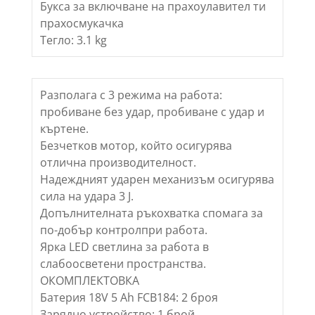
Букса за включване на прахоулавител ти
прахосмукачка
Тегло: 3.1 kg
Разполага с 3 режима на работа:
пробиване без удар, пробиване с удар и
къртене.
Безчетков мотор, който осигурява
отлична производителност.
Надеждният ударен механизъм осигурява
сила на удара 3 J.
Допълнителната ръкохватка спомага за
по-добър контролпри работа.
Ярка LED светлина за работа в
слабоосветени пространства.
ОКОМПЛЕКТОВКА
Батерия 18V 5 Ah FCB184: 2 броя
Зарядно устройство: 1 брой