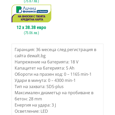
(
75.87
лв.)
12
x
38.38
евро
(
75.06
лв.)
Гаранция: 36 месеца след регистрация в
сайта dewalt.bg
Напрежение на батерията: 18 V
Капацитет на батерията: 5 Ah
Обороти на празен ход: 0 – 1165 min-1
Удари в минута: 0 – 4300 min-1
Тип на захвата: SDS-plus
Максимален диаметър на пробиване в
бетон: 28 mm
Енергия на удара: 3 J
Осветление: LED