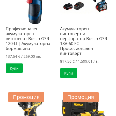
Професионален
Акумулаторен
акумулаторен
винтоверт и
винтоверт Bosch GSR
перфоратор Bosch GSR
120-LI | Акумулаторна
18V-60 FC |
бормашина
Професионален
винтоверт
137.54
€
/ 269.00 лв.
817.56
€
/ 1,599.01 лв.
Купи
Купи
Промоция
Промоция