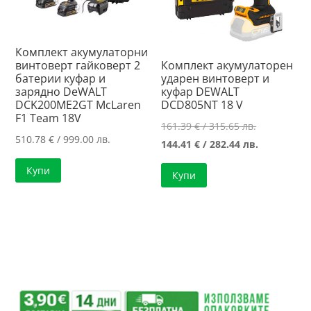
Комплект акумулаторни
винтоверт гайковерт 2
Комплект акумулаторен
батерии куфар и
ударен винтоверт и
зарядно DeWALT
куфар DEWALT
DCK200ME2GT McLaren
DCD805NT 18 V
F1 Team 18V
Original
161.39
€
/ 315.65 лв.
510.78
€
/ 999.00 лв.
price
Текущата
144.41
€
/ 282.44 лв.
was:
цена
Купи
Купи
161.39 €
е:
/
144.41 €
315.65 лв..
/
282.44 лв..