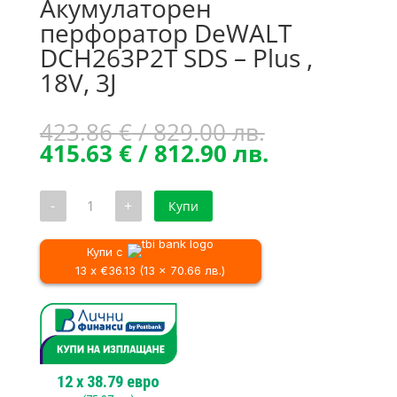
Акумулаторен
перфоратор DeWALT
DCH263P2T SDS – Plus ,
18V, 3J
Original
423.86
€
/ 829.00 лв.
price
Текущата
415.63
€
/ 812.90 лв.
was:
цена
423.86 €
е:
количество
-
+
Купи
/
415.63 €
за
Акумулаторен
829.00 лв..
/
перфоратор
812.90 лв..
DeWALT
Купи с
DCH263P2T
13 x €36.13 (13 x 70.66 лв.)
SDS
–
Plus
,
18V,
3J
12
x
38.79
евро