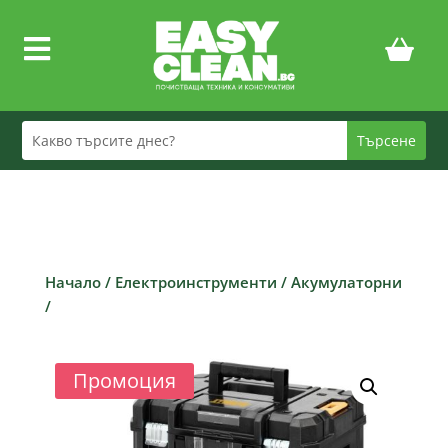

Начало
/
Електроинструменти
/
Акумулаторни
/
Промоция