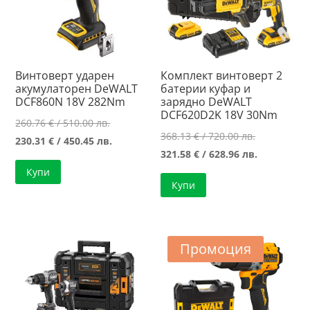
Винтоверт ударен
Комплект винтоверт 2
акумулаторен DeWALT
батерии куфар и
DCF860N 18V 282Nm
зарядно DeWALT
DCF620D2K 18V 30Nm
Original
260.76
€
/ 510.00 лв.
Original
368.13
€
/ 720.00 лв.
price
Текущата
230.31
€
/ 450.45 лв.
price
Текущата
321.58
€
/ 628.96 лв.
was:
цена
was:
цена
Купи
260.76 €
е:
Купи
368.13 €
е:
/
230.31 €
/
321.58 €
510.00 лв..
/
720.00 лв..
/
450.45 лв..
628.96 лв..
Промоция