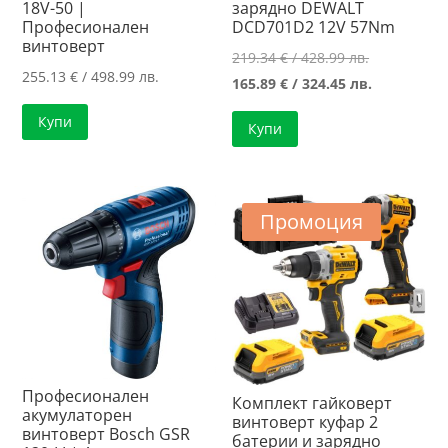
18V-50 |
зарядно DEWALT
Професионален
DCD701D2 12V 57Nm
винтоверт
Original
219.34
€
/ 428.99 лв.
255.13
€
/ 498.99 лв.
price
Текущата
165.89
€
/ 324.45 лв.
was:
цена
Купи
Купи
219.34 €
е:
/
165.89 €
428.99 лв..
/
324.45 лв..
Промоция
Професионален
Комплект гайковерт
акумулаторен
винтоверт куфар 2
винтоверт Bosch GSR
батерии и зарядно