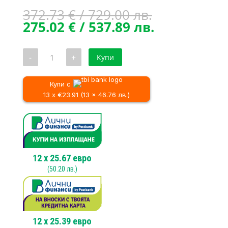
Original
372.73
€
/ 729.00 лв.
price
Текущата
275.02
€
/ 537.89 лв.
was:
цена
372.73 €
е:
количество
-
+
Купи
/
275.02 €
за
Акумулаторен
729.00 лв..
/
перфоратор
537.89 лв..
DeWALT
Купи с
DCH273NT
13 x €23.91 (13 x 46.76 лв.)
SDS
–
Plus
,
18V,
2.1
J
12
x
25.67
евро
(
50.20
лв.)
12
x
25.39
евро