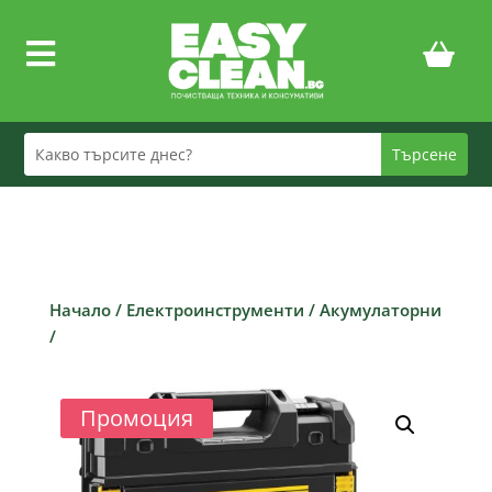

Начало
/
Електроинструменти
/
Акумулаторни
/
Промоция