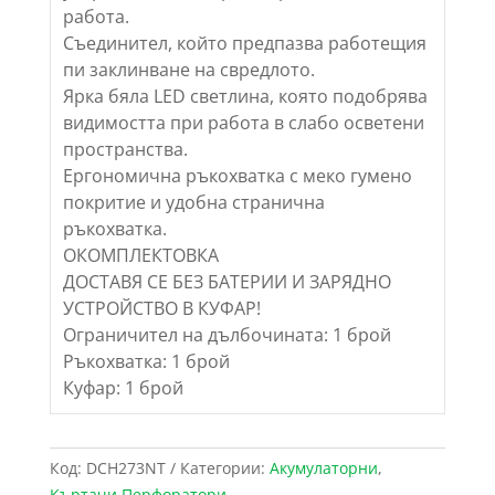
работа.
Съединител, който предпазва работещия
пи заклинване на свредлото.
Ярка бяла LED светлина, която подобрява
видимостта при работа в слабо осветени
пространства.
Ергономична ръкохватка с меко гумено
покритие и удобна странична
ръкохватка.
ОКОМПЛЕКТОВКА
ДОСТАВЯ СЕ БЕЗ БАТЕРИИ И ЗАРЯДНО
УСТРОЙСТВО В КУФАР!
Ограничител на дълбочината: 1 брой
Ръкохватка: 1 брой
Куфар: 1 брой
Код:
DCH273NT
Категории:
Акумулаторни
,
Къртачи Перфоратори