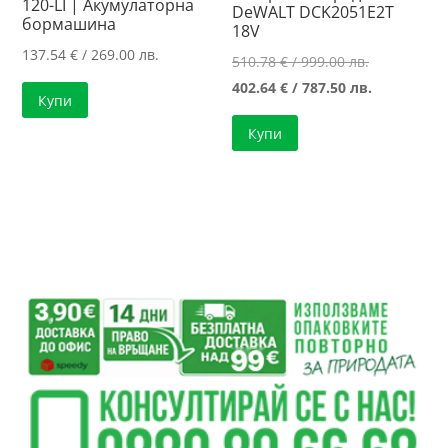
120-LI | Акумулаторна
DeWALT DCK2051E2T
бормашина
18V
137.54
€
/ 269.00 лв.
Original
510.78
€
/ 999.00 лв.
price
Текущата
402.64
€
/ 787.50 лв.
Купи
was:
цена
Купи
510.78 €
е:
/
402.64 €
999.00 лв..
/
787.50 лв..