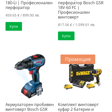
180-LI | Професионален
перфоратор Bosch GSR
перфоратор
18V-60 FC |
Професионален
459.65
€
/ 899.00 лв.
винтоверт
817.56
€
/ 1,599.01 лв.
Купи
Купи
Промоция
Акумулаторен пробивен
Комплект винтоверт
винтоверт Bosch GSR
куфар 2 батерии и