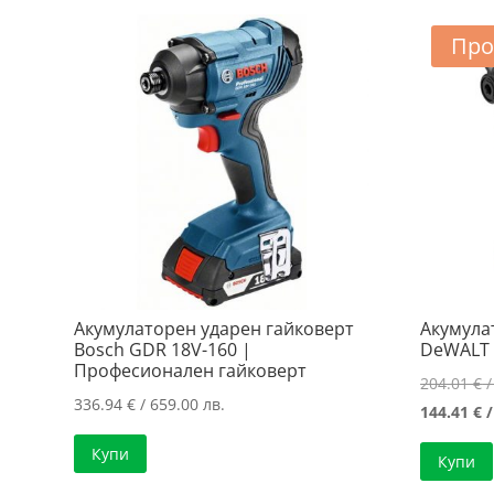
899.00 лв..
/
628.96 лв..
Про
Акумулаторен ударен гайковерт
Акумула
Bosch GDR 18V-160 |
DeWALT 
Професионален гайковерт
204.01
€
/
336.94
€
/ 659.00 лв.
144.41
€
/
Купи
Купи