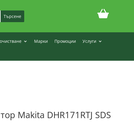
очистване
Марки
Промоции
Услуги
тор Makita DHR171RTJ SDS