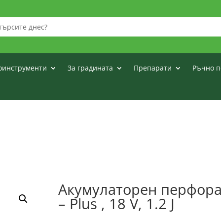
оинструменти
За градината
Препарати
Ръчно п
Акумулаторен перфора
– Plus , 18 V, 1.2 J