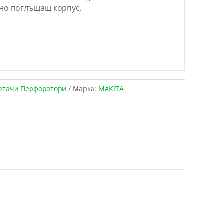
но поглъщащ корпус.
ртачи Перфоратори
Марка:
MAKITA