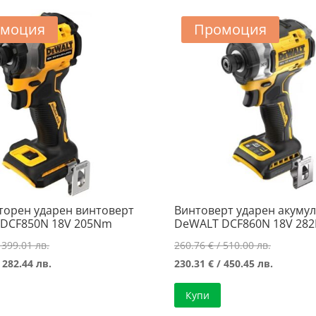
моция
Промоция
торен ударен винтоверт
Винтоверт ударен акуму
DCF850N 18V 205Nm
DeWALT DCF860N 18V 28
Original
Original
 399.01 лв.
260.76
€
/ 510.00 лв.
price
Текущата
price
Текущат
 282.44 лв.
230.31
€
/ 450.45 лв.
was:
цена
was:
цена
Купи
204.01 €
е:
260.76 €
е: