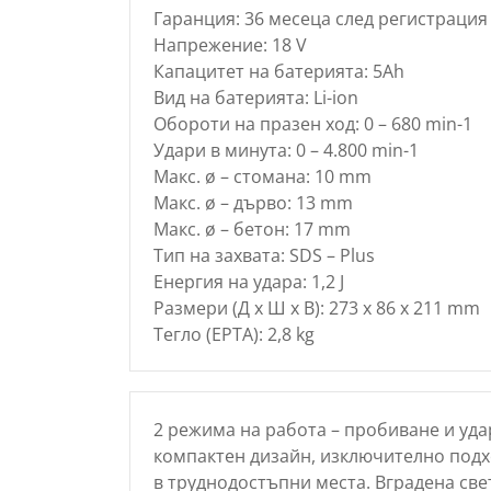
Гаранция: 36 месеца след регистрация 
Напрежение: 18 V
Капацитет на батерията: 5Ah
Вид на батерията: Li-ion
Обороти на празен ход: 0 – 680 min-1
Удари в минута: 0 – 4.800 min-1
Макс. ø – стомана: 10 mm
Макс. ø – дърво: 13 mm
Макс. ø – бетон: 17 mm
Тип на захвата: SDS – Plus
Енергия на удара: 1,2 J
Размери (Д х Ш х В): 273 x 86 x 211 mm
Тегло (EPTA): 2,8 kg
2 режима на работа – пробиване и уда
компактен дизайн, изключително подхо
в труднодостъпни места. Вградена све