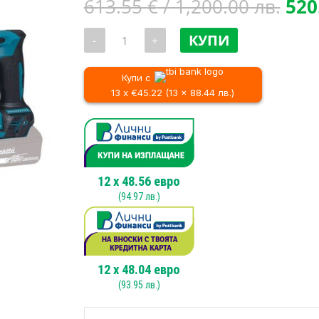
Orig
613.55
€
/ 1,200.00 лв.
520
pri
количество
was
КУПИ
-
+
за
613
Акумулаторен
перфоратор
/
Makita
Купи с
1,20
DHR171RTJ
13 x €45.22 (13 x 88.44 лв.)
SDS
–
Plus
,
18
V,
1.2
J
12
x
48.56
евро
(
94.97
лв.)
12
x
48.04
евро
(
93.95
лв.)