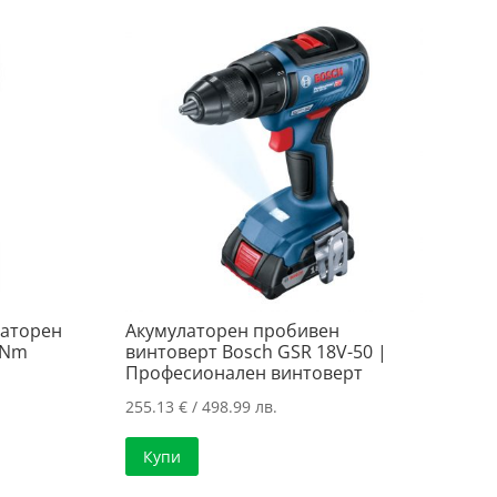
латорен
Акумулаторен пробивен
2Nm
винтоверт Bosch GSR 18V-50 |
Професионален винтоверт
255.13
€
/ 498.99 лв.
а
Купи