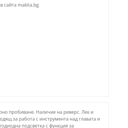
в сайта makita.bg
рно пробиване. Наличие на реверс. Лек и
дящ за работа с инструмента над главата и
тодиодна подсветка с функция за