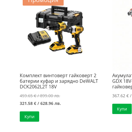
Комплект винтоверт гайковерт 2
Акумула
батерии куфар и зарядно DeWALT
GDX 18V
DCK2062L2T 18V
гайкове
Original
459.65
€
/ 899.00 лв.
367.62
€
/
price
Текущата
321.58
€
/ 628.96 лв.
Купи
was:
цена
Купи
459.65 €
е:
/
321.58 €