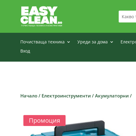
Почистваща техника
Уреди за дома
Електр
Вход
Начало
/
Електроинструменти
/
Акумулаторни
/
Промоция