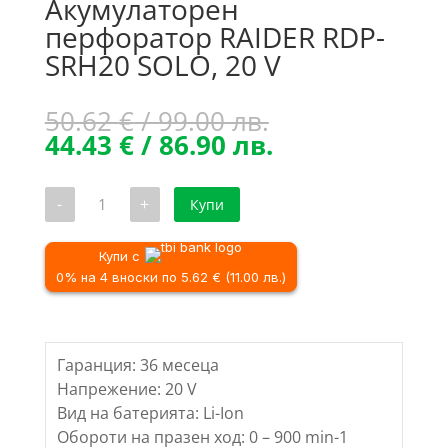
Акумулаторен
перфоратор RAIDER RDP-
SRH20 SOLO, 20 V
Original
50.62
€
/ 99.00 лв.
price
Текущата
44.43
€
/ 86.90 лв.
was:
цена
50.62 €
е:
количество
-
+
Купи
/
44.43 €
за
Акумулаторен
99.00 лв..
/
перфоратор
86.90 лв..
RAIDER
Купи с
RDP-
0% на 4 вноски по 5.62 € (11.00 лв.)
SRH20
SOLO,
20
V
Гаранция: 36 месеца
Напрежение: 20 V
Вид на батерията: Li-Ion
Обороти на празен ход: 0 – 900 min-1