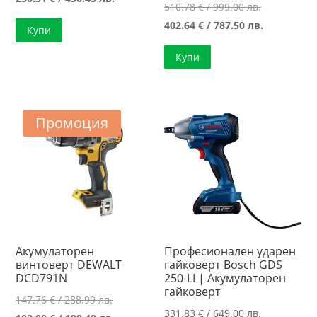
Original
510.78
€
/ 999.00 лв.
was:
цена
price
Текущата
402.64
€
/ 787.50 лв.
Купи
260.76 €
е:
was:
цена
/
230.31 €
Купи
510.78 €
е:
510.00 лв..
/
/
402.64 €
450.45 лв..
999.00 лв..
/
787.50 лв..
Промоция
Акумулаторен
Професионален ударен
винтоверт DEWALT
гайковерт Bosch GDS
DCD791N
250-LI | Акумулаторен
гайковерт
Original
147.76
€
/ 288.99 лв.
331.83
€
/ 649.00 лв.