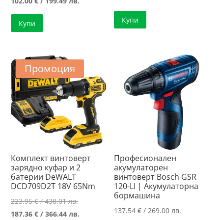
price
Текущата
102.00
€
/ 199.49 лв.
was:
цена
Купи
Купи
147.76 €
е:
/
102.00 €
288.99 лв..
/
199.49 лв..
Промоция
Комплект винтоверт
Професионален
зарядно куфар и 2
акумулаторен
батерии DeWALT
винтоверт Bosch GSR
DCD709D2T 18V 65Nm
120-LI | Акумулаторна
бормашина
Original
223.95
€
/ 438.01 лв.
137.54
€
/ 269.00 лв.
price
Текущата
187.36
€
/ 366.44 лв.