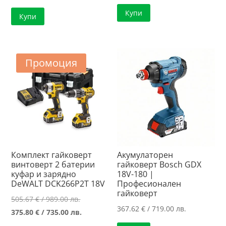
was:
цена
Купи
Купи
223.95 €
е:
/
187.36 €
438.01 лв..
/
366.44 лв..
Промоция
Комплект гайковерт
Акумулаторен
винтоверт 2 батерии
гайковерт Bosch GDX
куфар и зарядно
18V-180 |
DeWALT DCK266P2T 18V
Професионален
гайковерт
Original
505.67
€
/ 989.00 лв.
367.62
€
/ 719.00 лв.
price
Текущата
375.80
€
/ 735.00 лв.
was:
цена