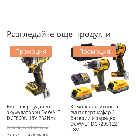
Разгледайте още продукти
Промоция
Промоция
Винтоверт ударен
Комплект гайковерт
акумулаторен DeWALT
винтоверт куфар 2
DCF860N 18V 282Nm
батерии и зарядно
DeWALT DCK2051E2T
Original
260.76
€
/ 510.00 лв.
18V
price
Текущата
230.31
€
/ 450.45 лв.