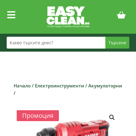

Начало
/
Електроинструменти
/
Акумулаторни
/
Промоция