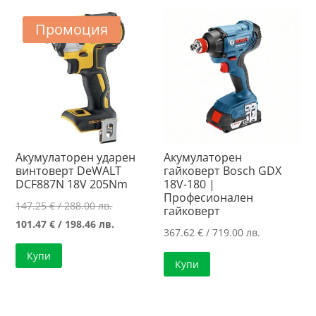
Промоция
Акумулаторен ударен
Акумулаторен
винтоверт DeWALT
гайковерт Bosch GDX
DCF887N 18V 205Nm
18V-180 |
Професионален
Original
147.25
€
/ 288.00 лв.
гайковерт
price
Текущата
101.47
€
/ 198.46 лв.
367.62
€
/ 719.00 лв.
was:
цена
Купи
147.25 €
е:
Купи
/
101.47 €
288.00 лв..
/
198.46 лв..