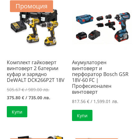
Промоция
Комплект гайковерт
Акумулаторен
винтоверт 2 батерии
винтоверт и
куфар и зарядно
перфоратор Bosch GSR
DeWALT DCK266P2T 18V
18V-60 FC |
Професионален
Original
505.67
€
/ 989.00 лв.
винтоверт
price
Текущата
375.80
€
/ 735.00 лв.
817.56
€
/ 1,599.01 лв.
was:
цена
Купи
505.67 €
е:
Купи
/
375.80 €
989.00 лв..
/
735.00 лв..