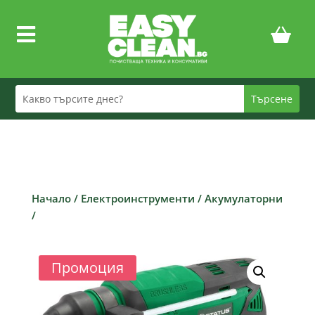

Начало
/
Електроинструменти
/
Акумулаторни
/
Промоция