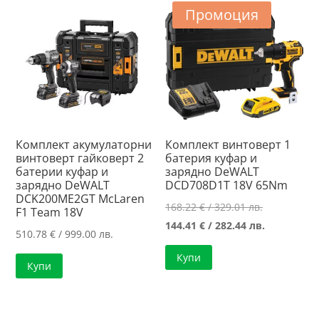
787.50 лв..
Промоция
Комплект акумулаторни
Комплект винтоверт 1
винтоверт гайковерт 2
батерия куфар и
батерии куфар и
зарядно DeWALT
зарядно DeWALT
DCD708D1T 18V 65Nm
DCK200ME2GT McLaren
Original
168.22
€
/ 329.01 лв.
F1 Team 18V
price
Текущата
144.41
€
/ 282.44 лв.
510.78
€
/ 999.00 лв.
was:
цена
Купи
168.22 €
е:
Купи
/
144.41 €
329.01 лв..
/
282.44 лв..