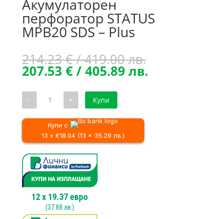
Акумулаторен
перфоратор STATUS
MPB20 SDS – Plus
Original
214.23
€
/ 419.00 лв.
price
Текущата
207.53
€
/ 405.89 лв.
was:
цена
214.23 €
е:
количество
-
+
Купи
/
207.53 €
за
Акумулаторен
419.00 лв..
/
перфоратор
405.89 лв..
STATUS
Купи с
MPB20
13 x €18.04 (13 x 35.28 лв.)
SDS
–
Plus
12
x
19.37
евро
(
37.88
лв.)