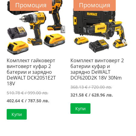
Промоция
Промоция
Комплект гайковерт
Комплект винтоверт 2
винтоверт куфар 2
батерии куфар и
батерии и зарядно
зарядно DeWALT
DeWALT DCK2051E2T
DCF620D2K 18V 30Nm
18V
Original
368.13
€
/ 720.00 лв.
Original
510.78
€
/ 999.00 лв.
price
Текущата
321.58
€
/ 628.96 лв.
price
Текущата
402.64
€
/ 787.50 лв.
was:
цена
was:
цена
Купи
368.13 €
е:
Купи
510.78 €
е:
/
321.58 €
/
402.64 €
720.00 лв..
/
999.00 лв..
/
628.96 лв..