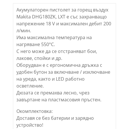
Акумулаторен пистолет за горещ въздух
Makita DHG180ZK, LXT е със захранващо
напрежение 18 V и максимален дебит 200
л/мин.
Има максимална температура на
нагряване 550°C.
С него може да се отстраняват бои,
лакове, спойки и др.
Оборудван е с ергономична дръжка с
удобен бутон за включване / изключване
на уреда, както и LED работно
осветление.
Дюзата се премахва лесно, чрез
завъртане на пластмасовия пръстен.
Окомплектовка:
Доставя се без батерии и зарядно
устройство!