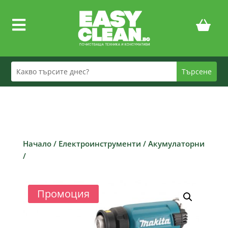

Начало
/
Електроинструменти
/
Акумулаторни
/
Промоция