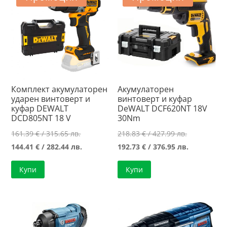
Комплект акумулаторен
Акумулаторен
ударен винтоверт и
винтоверт и куфар
куфар DEWALT
DeWALT DCF620NT 18V
DCD805NT 18 V
30Nm
Original
Original
161.39
€
/ 315.65 лв.
218.83
€
/ 427.99 лв.
price
Текущата
price
Текущата
144.41
€
/ 282.44 лв.
192.73
€
/ 376.95 лв.
was:
цена
was:
цена
Купи
Купи
161.39 €
е:
218.83 €
е:
/
144.41 €
/
192.73 €
315.65 лв..
/
427.99 лв..
/
282.44 лв..
376.95 лв..