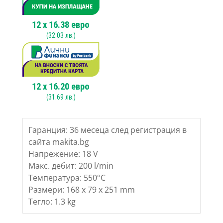
550°C
12
x
16.38
евро
(
32.03
лв.)
12
x
16.20
евро
(
31.69
лв.)
Гаранция: 36 месеца след регистрация в
сайта makita.bg
Напрежение: 18 V
Макс. дебит: 200 l/min
Температура: 550°C
Размери: 168 x 79 x 251 mm
Тегло: 1.3 kg