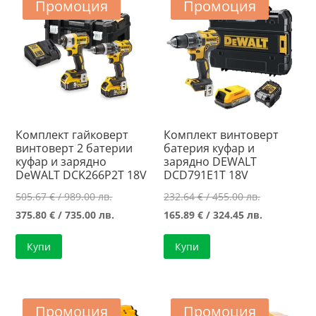
Промоция
Промоция
Комплект гайковерт
Комплект винтоверт
винтоверт 2 батерии
батерия куфар и
куфар и зарядно
зарядно DEWALT
DeWALT DCK266P2T 18V
DCD791E1T 18V
Original
Original
505.67
€
/ 989.00 лв.
232.64
€
/ 455.00 лв.
price
Текущата
price
Текущата
375.80
€
/ 735.00 лв.
165.89
€
/ 324.45 лв.
was:
цена
was:
цена
Купи
Купи
505.67 €
е:
232.64 €
е:
/
375.80 €
/
165.89 €
989.00 лв..
/
455.00 лв..
/
735.00 лв..
324.45 лв..
Промоция
Промоция