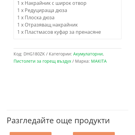
1 x Накрайник с широк отвор
1 x Редуцираща дюза
1 x Плоска дюза
1 x Отразяващ накрайник
1 x Пластмасов куфар за пренасяне
Код:
DHG180ZK
Категории:
Акумулаторни
,
Пистолети за горещ въздух
Марка:
MAKITA
Разгледайте още продукти