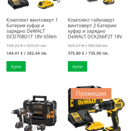
Комплект винтоверт 1
Комплект гайковерт
батерия куфар и
винтоверт 2 батерии
зарядно DeWALT
куфар и зарядно
DCD708D1T 18V 65Nm
DeWALT DCK266P2T 18V
Original
Original
168.22
€
/ 329.01 лв.
505.67
€
/ 989.00 лв.
price
Текущата
price
Текущата
144.41
€
/ 282.44 лв.
375.80
€
/ 735.00 лв.
was:
цена
was:
цена
Купи
Купи
168.22 €
е:
505.67 €
е:
/
144.41 €
/
375.80 €
329.01 лв..
/
989.00 лв..
/
282.44 лв..
735.00 лв..
Промоция