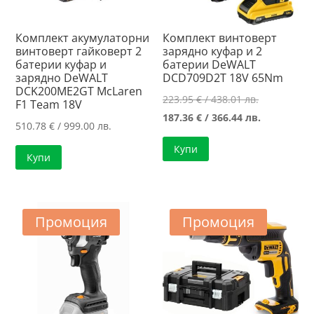
Комплект акумулаторни
Комплект винтоверт
винтоверт гайковерт 2
зарядно куфар и 2
батерии куфар и
батерии DeWALT
зарядно DeWALT
DCD709D2T 18V 65Nm
DCK200ME2GT McLaren
Original
223.95
€
/ 438.01 лв.
F1 Team 18V
price
Текущата
187.36
€
/ 366.44 лв.
510.78
€
/ 999.00 лв.
was:
цена
Купи
223.95 €
е:
Купи
/
187.36 €
438.01 лв..
/
366.44 лв..
Промоция
Промоция