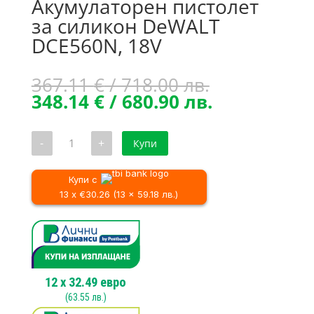
Акумулаторен пистолет
за силикон DeWALT
DCE560N, 18V
Original
367.11
€
/ 718.00 лв.
price
Текущата
348.14
€
/ 680.90 лв.
was:
цена
367.11 €
е:
количество
-
+
Купи
/
348.14 €
за
Акумулаторен
718.00 лв..
/
пистолет
680.90 лв..
за
Купи с
силикон
13 x €30.26 (13 x 59.18 лв.)
DeWALT
DCE560N,
18V
12
x
32.49
евро
(
63.55
лв.)