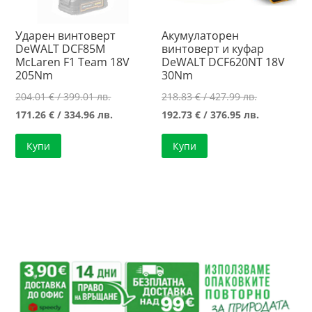
Ударен винтоверт
Акумулаторен
DeWALT DCF85M
винтоверт и куфар
McLaren F1 Team 18V
DeWALT DCF620NT 18V
205Nm
30Nm
Original
Original
204.01
€
/ 399.01 лв.
218.83
€
/ 427.99 лв.
price
Текущата
price
Текущата
171.26
€
/ 334.96 лв.
192.73
€
/ 376.95 лв.
was:
цена
was:
цена
Купи
Купи
204.01 €
е:
218.83 €
е:
/
171.26 €
/
192.73 €
399.01 лв..
/
427.99 лв..
/
334.96 лв..
376.95 лв..