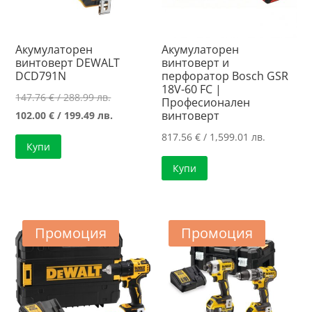
Акумулаторен
Акумулаторен
винтоверт DEWALT
винтоверт и
DCD791N
перфоратор Bosch GSR
18V-60 FC |
Original
147.76
€
/ 288.99 лв.
Професионален
price
Текущата
винтоверт
102.00
€
/ 199.49 лв.
was:
цена
817.56
€
/ 1,599.01 лв.
Купи
147.76 €
е:
Купи
/
102.00 €
288.99 лв..
/
199.49 лв..
Промоция
Промоция