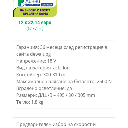
12
x
32.14
евро
(
62.87
лв.)
Гаранция: 36 месеца след регистрация в
сайта dewalt.bg
Напрежение: 18 V
Вид на батерията: Li-Ion
Контейнер: 300-310 ml
Максимално налягане на буталото: 2500 N
Вградено осветление: да
Размери: Д/Ш/В – 495 / 90 / 305 mm
Тегло: 1.8 kg
Предварителен избор на скорост и