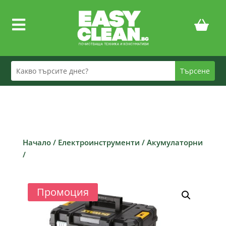

Начало
/
Електроинструменти
/
Акумулаторни
/
Промоция