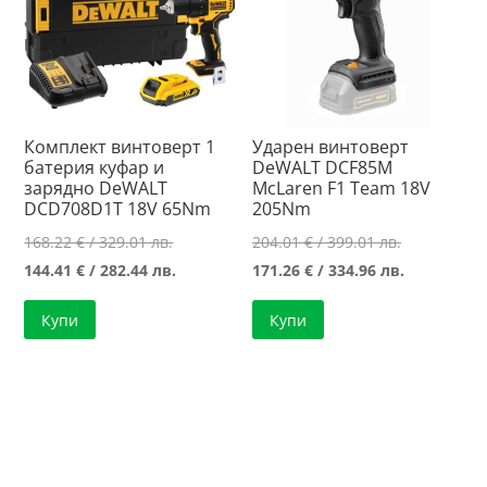
Комплект винтоверт 1
Ударен винтоверт
батерия куфар и
DeWALT DCF85M
зарядно DeWALT
McLaren F1 Team 18V
DCD708D1T 18V 65Nm
205Nm
Original
Original
168.22
€
/ 329.01 лв.
204.01
€
/ 399.01 лв.
price
Текущата
price
Текущата
144.41
€
/ 282.44 лв.
171.26
€
/ 334.96 лв.
was:
цена
was:
цена
Купи
Купи
168.22 €
е:
204.01 €
е:
/
144.41 €
/
171.26 €
329.01 лв..
/
399.01 лв..
/
282.44 лв..
334.96 лв..