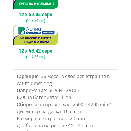
12
x
59.05
евро
(
115.50
лв.)
12
x
58.42
евро
(
114.26
лв.)
Гаранция: 36 месеца след регистрация в
сайта dewalt.bg
Напрежение: 54 V FLEXVOLT
Вид на батерията: Li-Ion
Обороти на празен ход: 2500 – 4200 min-1
Диаметър на диска: 165 mm
Размер на вътр.отвор: 20 mm
Дълбочина на рязане 45°: 44 mm