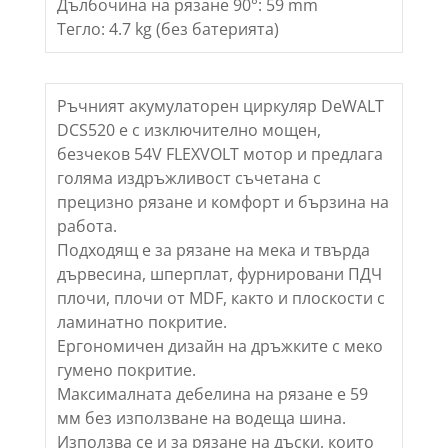
Дълбочина на рязане 90°: 59 mm
Тегло: 4.7 kg (без батерията)
Ръчният акумулаторен циркуляр DeWALT
DCS520 е с изключително мощен,
безчеков 54V FLEXVOLT мотор и предлага
голяма издръжливост съчетана с
прецизно рязане и комфорт и бързина на
работа.
Подходящ е за рязане на мека и твърда
дървесина, шперплат, фурнировани ПДЧ
плочи, плочи от MDF, както и плоскости с
ламинатно покритие.
Ергономичен дизайн на дръжките с меко
гумено покритие.
Максималната дебелина на рязане е 59
мм без използване на водеща шина.
Използва се и за рязане на дъски, които