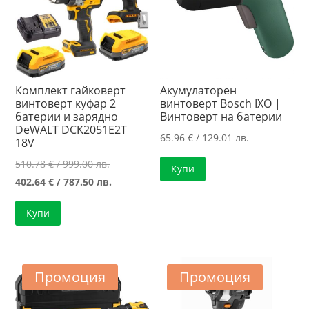
Комплект гайковерт
Акумулаторен
винтоверт куфар 2
винтоверт Bosch IXO |
батерии и зарядно
Винтоверт на батерии
DeWALT DCK2051E2T
65.96
€
/ 129.01 лв.
18V
Original
510.78
€
/ 999.00 лв.
Купи
price
Текущата
402.64
€
/ 787.50 лв.
was:
цена
Купи
510.78 €
е:
/
402.64 €
999.00 лв..
/
787.50 лв..
Промоция
Промоция