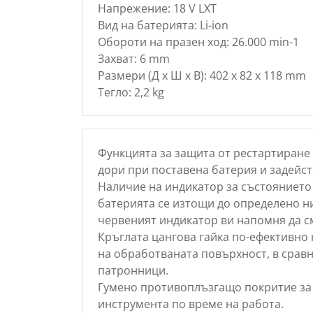
Напрежение: 18 V LXT
Вид на батерията: Li-ion
Обороти на празен ход: 26.000 min-1
Захват: 6 mm
Размери (Д х Ш х В): 402 x 82 x 118 mm
Тегло: 2,2 kg
Функцията за защита от рестартиране
дори при поставена батерия и задейст
Наличие на индикатор за състоянието
батерията се изтощи до определено н
червеният индикатор ви напомня да с
Кръглата цангова гайка по-ефективно 
на обработваната повърхност, в срав
патронници.
Гумено противоплъзгащо покритие за 
инструмента по време на работа.