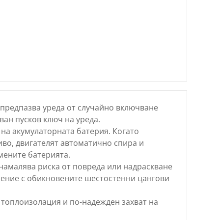
 предпазва уреда от случайно включване
ван пусков ключ на уреда.
 на акумулаторната батерия. Когато
иво, двигателят автоматично спира и
мените батерията.
намалява риска от повреда или надраскване
нение с обикновените шестостенни цангови
топлоизолация и по-надежден захват на