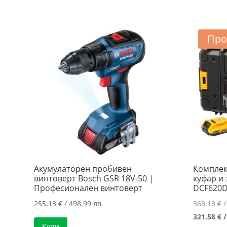
/
402.64 €
999.00 лв..
/
787.50 лв..
Про
Акумулаторен пробивен
Комплек
винтоверт Bosch GSR 18V-50 |
куфар и
Професионален винтоверт
DCF620D
255.13
€
/ 498.99 лв.
368.13
€
/
321.58
€
/
Купи