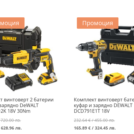
/
165.89 €
427.99 лв
/
428.99 лв..
/
376.95 лв
324.45 лв..
моция
Промоция
т винтоверт 2 батерии
Комплект винтоверт бат
 зарядно DeWALT
куфар и зарядно DEWALT
2K 18V 30Nm
DCD791E1T 18V
Original
Original
 720.00 лв.
232.64
€
/ 455.00 лв.
price
Текущата
price
Текущат
 628.96 лв.
165.89
€
/ 324.45 лв.