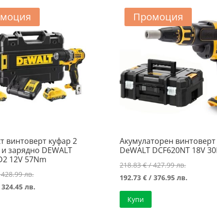
моция
Промоция
т винтоверт куфар 2
Акумулаторен винтоверт 
 и зарядно DEWALT
DeWALT DCF620NT 18V 3
D2 12V 57Nm
Original
218.83
€
/ 427.99 лв.
Original
 428.99 лв.
price
Текущат
192.73
€
/ 376.95 лв.
price
Текущата
 324.45 лв.
was:
цена
was:
цена
Купи
218.83 €
е:
219.34 €
е:
/
192.73 €