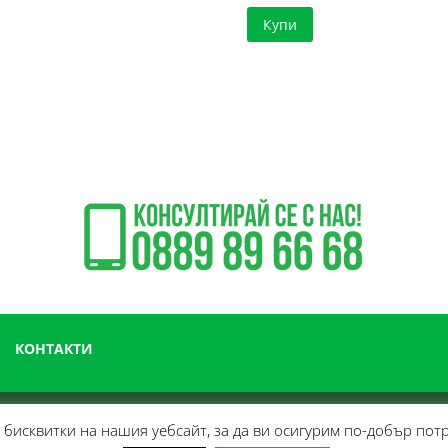
was:
цена
was:
цена
Купи
368.13 €
е:
232.64 €
е:
/
321.58 €
/
165.89 €
720.00 лв..
/
455.00 лв
/
628.96 лв..
324.45 лв
КОНТАКТИ
бисквитки на нашия уебсайт, за да ви осигурим по-добър пот
 консумативи за професионално почистване