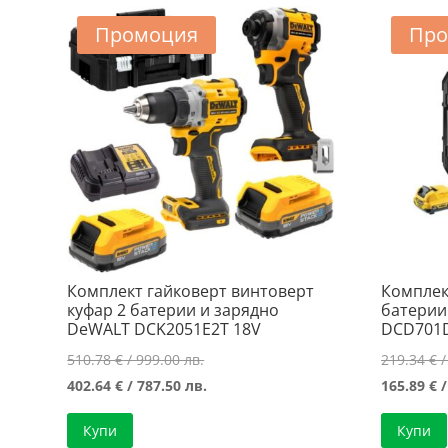
Промоция
Про
Комплект гайковерт винтоверт
Комплек
куфар 2 батерии и зарядно
батерии
DeWALT DCK2051E2T 18V
DCD701
Original
510.78
€
/ 999.00 лв.
219.34
€
/
price
Текущата
402.64
€
/ 787.50 лв.
165.89
€
/
was:
цена
Купи
Купи
510.78 €
е: