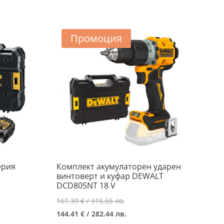
/
375.80 €
..
989.00 лв..
/
..
735.00 лв..
Промоция
ерия
Комплект акумулаторен ударен
винтоверт и куфар DEWALT
DCD805NT 18 V
Original
161.39
€
/ 315.65 лв.
а
price
Текущата
144.41
€
/ 282.44 лв.