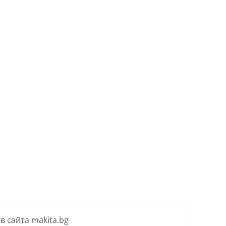
цена
е:
3 €
164.23 €
/
0 лв..
321.21 лв..
в сайта makita.bg