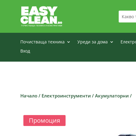
Почистваща техника
Уреди за дома
Електр
Вход
Начало
/
Електроинструменти
/
Акумулаторни
/
Промоция