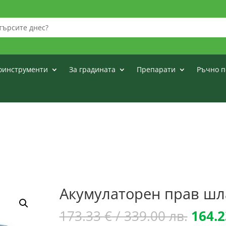
оинструменти
За градината
Препарати
Ръчно п
Акумулаторен прав шл
Origi
173.33
€
/ 339.00 лв.
164.