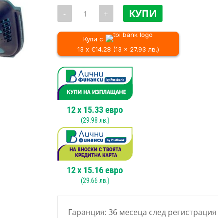
price
количество
was:
КУПИ
-
+
за
173.3
Акумулаторен
прав
/
шлайф
Купи с
339.0
Makita
13 x €14.28 (13 x 27.93 лв.)
DGD800Z,
18V
12
x
15.33
евро
(
29.98
лв.)
12
x
15.16
евро
(
29.66
лв.)
Гаранция: 36 месеца след регистрация 