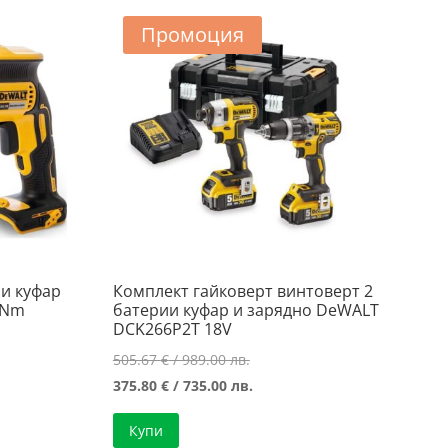
Промоция
и куфар
Комплект гайковерт винтоверт 2
0Nm
батерии куфар и зарядно DeWALT
DCK266P2T 18V
Original
505.67
€
/ 989.00 лв.
а
price
Текущата
375.80
€
/ 735.00 лв.
was:
цена
Купи
505.67 €
е: