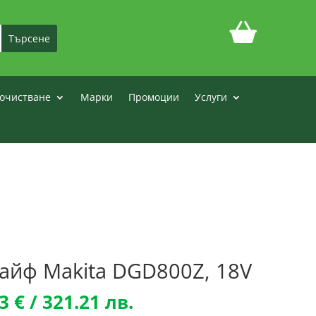
очистване
Марки
Промоции
Услуги
айф Makita DGD800Z, 18V
nal
Текущата
23
€
/ 321.21 лв.