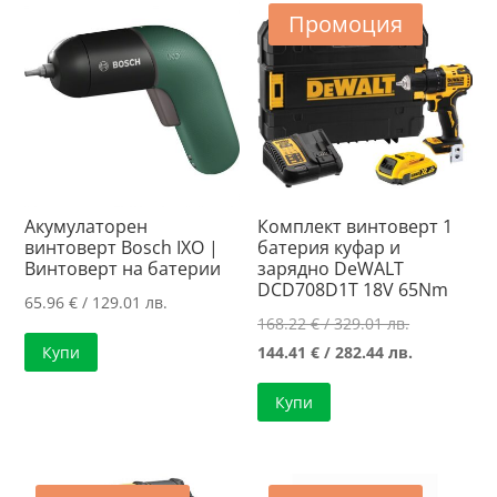
Промоция
Акумулаторен
Комплект винтоверт 1
винтоверт Bosch IXO |
батерия куфар и
Винтоверт на батерии
зарядно DeWALT
DCD708D1T 18V 65Nm
65.96
€
/ 129.01 лв.
Original
168.22
€
/ 329.01 лв.
price
Текущата
144.41
€
/ 282.44 лв.
Купи
was:
цена
Купи
168.22 €
е:
/
144.41 €
329.01 лв..
/
282.44 лв..