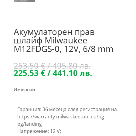
Акумулаторен прав
шлайф Milwaukee
M12FDGS-0, 12V, 6/8 mm
Original
253.50
€
/ 495.80 лв.
price
Текущата
225.53
€
/ 441.10 лв.
was:
цена
253.50 €
е:
Изчерпан
/
225.53 €
495.80 лв..
/
441.10 лв..
Гаранция: 36 месеца след регистрация на
https://warranty.milwaukeetool.eu/bg-
bg/landing
Напрежение: 12 V;