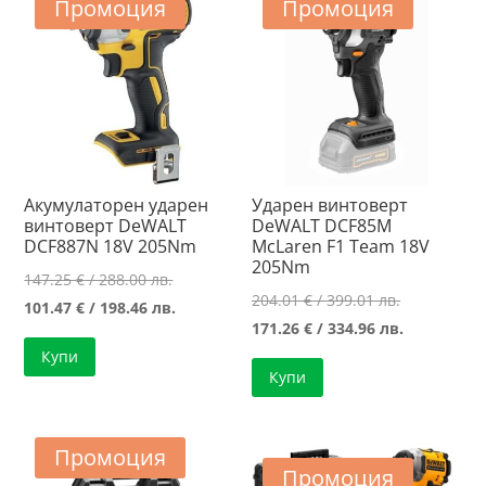
Промоция
Промоция
Акумулаторен ударен
Ударен винтоверт
винтоверт DeWALT
DeWALT DCF85M
DCF887N 18V 205Nm
McLaren F1 Team 18V
205Nm
Original
147.25
€
/ 288.00 лв.
Original
204.01
€
/ 399.01 лв.
price
Текущата
101.47
€
/ 198.46 лв.
price
Текущата
171.26
€
/ 334.96 лв.
was:
цена
was:
цена
Купи
147.25 €
е:
Купи
204.01 €
е:
/
101.47 €
/
171.26 €
288.00 лв..
/
399.01 лв..
/
198.46 лв..
Промоция
334.96 лв..
Промоция