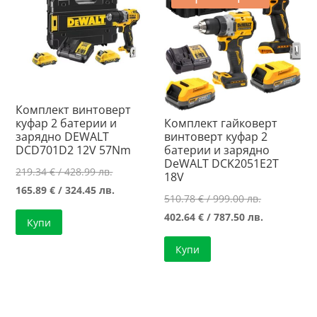
Комплект винтоверт
куфар 2 батерии и
Комплект гайковерт
зарядно DEWALT
винтоверт куфар 2
DCD701D2 12V 57Nm
батерии и зарядно
DeWALT DCK2051E2T
Original
219.34
€
/ 428.99 лв.
18V
price
Текущата
165.89
€
/ 324.45 лв.
Original
510.78
€
/ 999.00 лв.
was:
цена
price
Текущата
402.64
€
/ 787.50 лв.
Купи
219.34 €
е:
was:
цена
/
165.89 €
Купи
510.78 €
е:
428.99 лв..
/
/
402.64 €
324.45 лв..
999.00 лв..
/
787.50 лв..