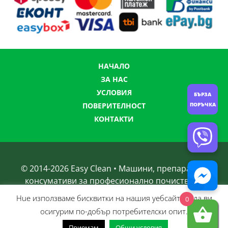
НАЧАЛО
ЗА НАС
УСЛОВИЯ
БЪРЗА
ПОРЪЧКА
ПОВЕРИТЕЛНОСТ
КОНТАКТИ
© 2014-
2026
Easy Clean • Машини, препарати и
консумативи за професионално почистване
Нue използвамe бисквитки на нашия уебсайт, за да ви
0
осигурим по-добър потребителски опит.
Приемам
Общи условия