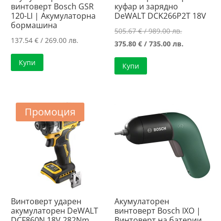
винтоверт Bosch GSR
куфар и зарядно
120-LI | Акумулаторна
DeWALT DCK266P2T 18V
бормашина
Original
505.67
€
/ 989.00 лв.
137.54
€
/ 269.00 лв.
price
Текущата
375.80
€
/ 735.00 лв.
was:
цена
Купи
Купи
505.67 €
е:
/
375.80 €
989.00 лв..
/
735.00 лв..
Промоция
Винтоверт ударен
Акумулаторен
акумулаторен DeWALT
винтоверт Bosch IXO |
DCF860N 18V 282Nm
Винтоверт на батерии