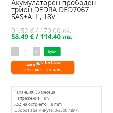
Акумулаторен прободен
трион DEDRA DED7067
SAS+ALL, 18V
Original
91.52
€
/ 179.00 лв.
price
Текущата
58.49
€
/ 114.40 лв.
was:
цена
91.52 €
е:
количество
-
+
Купи
/
58.49 €
за
Акумулаторен
179.00 лв..
/
прободен
114.40 лв..
трион
Купи с
DEDRA
13 x €5.08 (13 x 9.94 лв.)
DED7067
SAS+ALL,
18V
Гаранция: 36 месеца
Напрежение: 18 V
Ход на острието: 18 mm
Обороти за минута: 0-2700 min-1