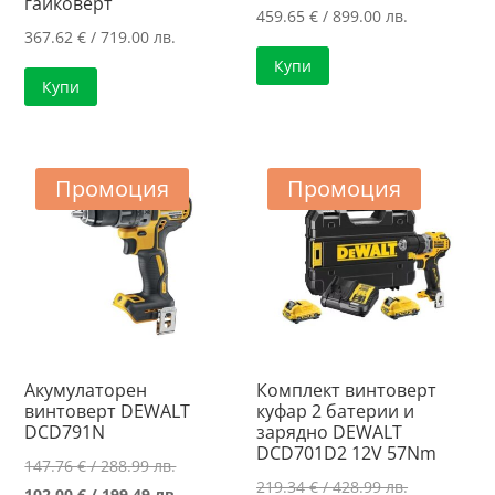
гайковерт
459.65
€
/ 899.00 лв.
367.62
€
/ 719.00 лв.
Купи
Купи
Промоция
Промоция
Акумулаторен
Комплект винтоверт
винтоверт DEWALT
куфар 2 батерии и
DCD791N
зарядно DEWALT
DCD701D2 12V 57Nm
Original
147.76
€
/ 288.99 лв.
Original
219.34
€
/ 428.99 лв.
price
Текущата
102.00
€
/ 199.49 лв.