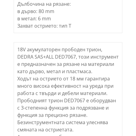
Дълбочина на рязане:
в дърво: 80 mm
в метал: 6 mm
Захват острието: тип T
18V акумулаторен прободен трион,
DEDRA SAS+ALL DED7067, този инструмент
е предназначен за рязане на материали
като дърво, метал и пластмаса.
Ходът на острието от 18 мм гарантира
много висока ефективност на уреда при
работа с твърди и дебели материали.
Прободният трион DED7067 е оборудван
с 3-степенна функция за подрязване и
функция за прецизно рязане.
Безинструментната система улеснява
смяната на остриетата.