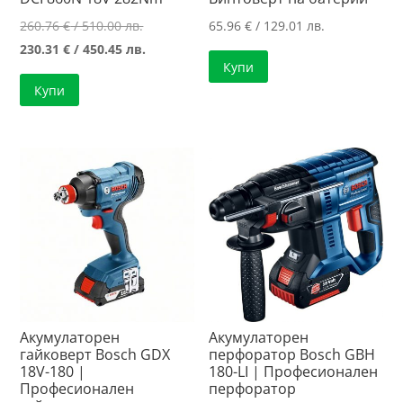
Original
260.76
€
/ 510.00 лв.
65.96
€
/ 129.01 лв.
price
Текущата
230.31
€
/ 450.45 лв.
Купи
was:
цена
Купи
260.76 €
е:
/
230.31 €
510.00 лв..
/
450.45 лв..
Акумулаторен
Акумулаторен
гайковерт Bosch GDX
перфоратор Bosch GBH
18V-180 |
180-LI | Професионален
Професионален
перфоратор