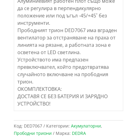
Алуминиевият работен плот също може
да се регулира в перпендикулярно
положение или под ъгъл -45/+45˚ без
инструменти.
Прободният трион DED7067 има вграден
вентилатор за отстраняване на праха от
линията на рязане, а работната зона е
осветена от LED светлина.
Устройството има предпазен
превключвател, който предотвратява
случайното включване на прободния
трион.
OКОМПЛЕКТОВКА:
ДОСТАВЯ СЕ БЕЗ БАТЕРИЯ И ЗАРЯДНО
УСТРОЙСТВО!
Код:
DED7067
Категории:
Акумулаторни
,
Прободни триони
Марка:
DEDRA