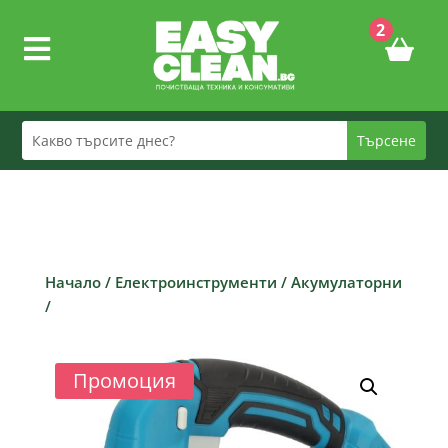
2

Начало
/
Електроинструменти
/
Акумулаторни
/
Промоция