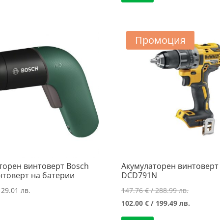
/
192.73 €
/
402.64 €
427.99 лв..
/
999.00 лв
/
376.95 лв..
787.50 лв
Промоция
торен винтоверт Bosch
Акумулаторен винтоверт
интоверт на батерии
DCD791N
Original
129.01 лв.
147.76
€
/ 288.99 лв.
price
Текущат
102.00
€
/ 199.49 лв.
was:
цена