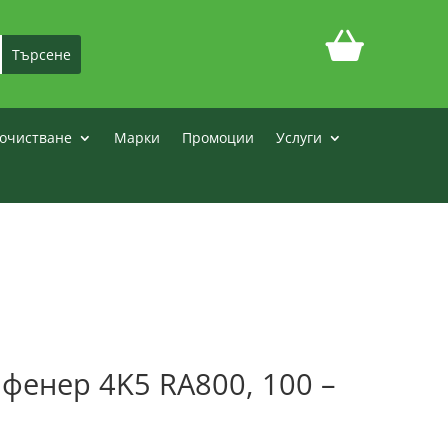
очистване
Марки
Промоции
Услуги
фенер 4K5 RA800, 100 –