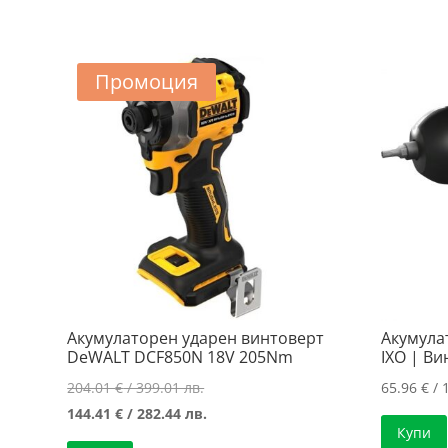
Промоция
Акумулаторен ударен винтоверт
Акумула
DeWALT DCF850N 18V 205Nm
IXO | В
Original
204.01
€
/ 399.01 лв.
65.96
€
/ 
price
Текущата
144.41
€
/ 282.44 лв.
Купи
was:
цена