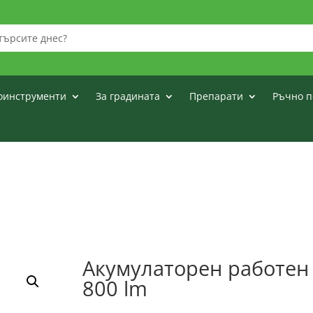
оинструменти
За градината
Препарати
Ръчно п
Акумулаторен работен 
800 lm