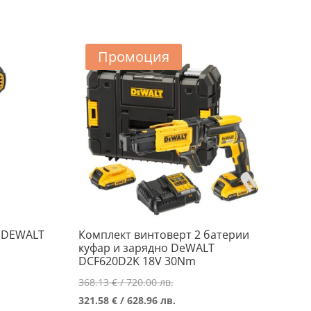
..
..
Промоция
 DEWALT
Комплект винтоверт 2 батерии
куфар и зарядно DeWALT
DCF620D2K 18V 30Nm
Original
368.13
€
/ 720.00 лв.
а
price
Текущата
321.58
€
/ 628.96 лв.