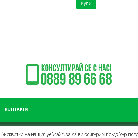
Купи
147.76 €
е:
/
102.00 €
288.99 лв
/
199.49 лв
КОНТАКТИ
бисквитки на нашия уебсайт, за да ви осигурим по-добър пот