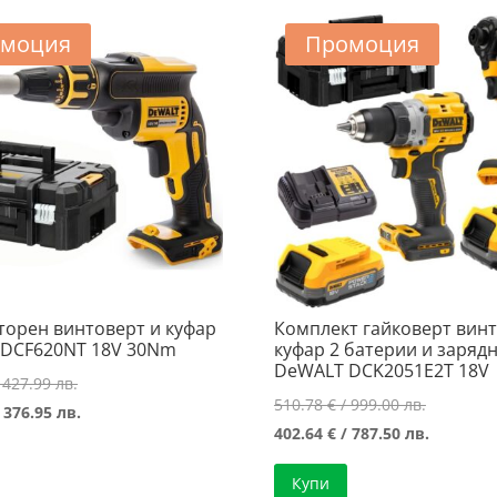
моция
Промоция
торен винтоверт и куфар
Комплект гайковерт вин
DCF620NT 18V 30Nm
куфар 2 батерии и заряд
DeWALT DCK2051E2T 18V
Original
 427.99 лв.
Original
510.78
€
/ 999.00 лв.
price
Текущата
 376.95 лв.
price
Текущат
402.64
€
/ 787.50 лв.
was:
цена
was:
цена
218.83 €
е:
Купи
510.78 €
е: