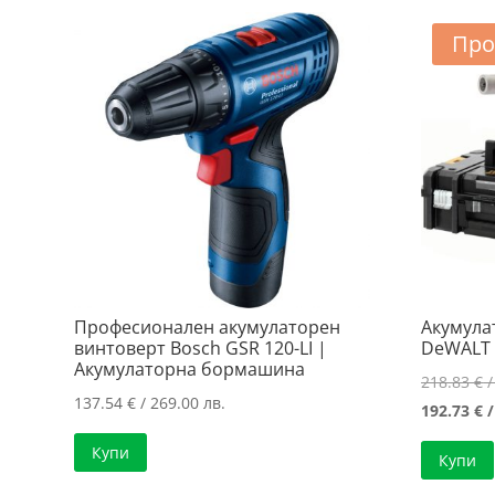
Про
Професионален акумулаторен
Акумула
винтоверт Bosch GSR 120-LI |
DeWALT 
Акумулаторна бормашина
218.83
€
/
137.54
€
/ 269.00 лв.
192.73
€
/
Купи
Купи