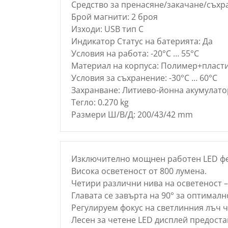
Средство за пренасяне/закачане/съхр
Брой магнити: 2 броя
Изходи: USB тип С
Индикатор Статус на батерията: Да
Условия на работа: -20°C … 55°C
Материал на корпуса: Полимер+пласт
Условия за съхранение: -30°C … 60°C
Захранване: Литиево-йонна акумулатор
Тегло: 0.270 kg
Размери Ш/В/Д: 200/43/42 mm
Изключително мощнен работен LED фен
Висока осветеност от 800 лумена.
Четири различни нива на осветеност –
Главата се завърта на 90° за оптималн
Регулируем фокус на светлинния лъч ч
Лесен за четене LED дисплей предоста