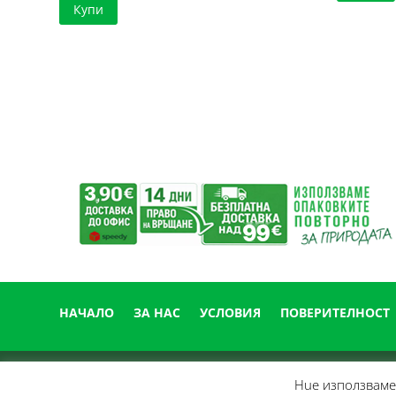
Купи
204.01 €
е:
/
144.41 €
399.01 лв..
/
282.44 лв..
НАЧАЛО
ЗА НАС
УСЛОВИЯ
ПОВЕРИТЕЛНОСТ
Нue използвамe 