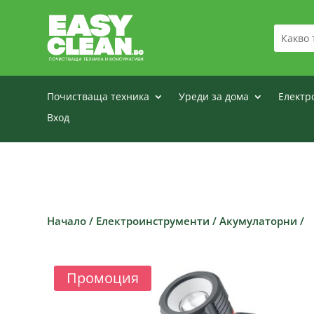
Почистваща техника
Уреди за дома
Електр
Вход
Начало
/
Електроинструменти
/
Акумулаторни
/
Промоция