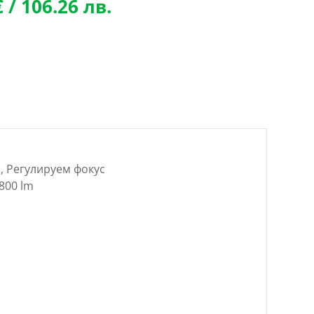
l
Текущата
€
/ 106.26 лв.
цена
е:
€
54.33 €
/
лв..
106.26 лв..
, Регулируем фокус
800 lm