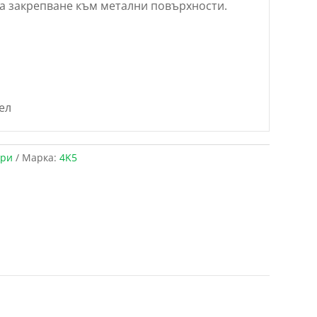
 за закрепване към метални повърхности.
ел
ри
Марка:
4K5