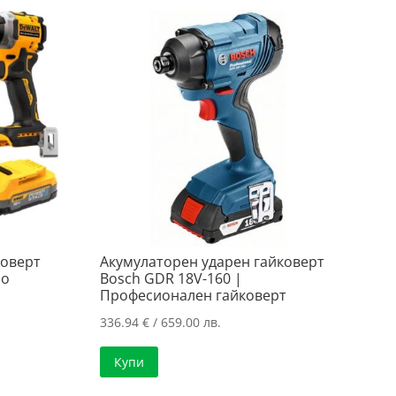
товерт
Акумулаторен ударен гайковерт
но
Bosch GDR 18V-160 |
Професионален гайковерт
336.94
€
/ 659.00 лв.
а
Купи