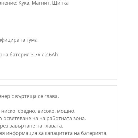
анение: Кука, Магнит, Щипка
ифицирана гума
на батерия 3.7V / 2.6Ah
ер с въртяща се глава.
 ниско, средно, високо, мощно.
о осветяване на на работната зона.
рез завъртане на главата.
вя информация за капацитета на батерията.