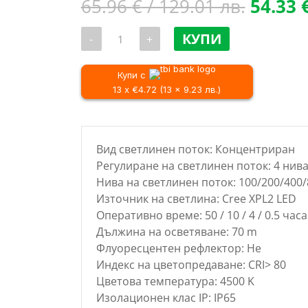
Origina
65.96
€
/ 129.01 лв.
54.33
price
количество
was:
КУПИ
-
+
за
65.96 
Акумулаторен
работен
/
фенер
Купи с
129.01 
4K5
13 x €4.72 (13 x 9.23 лв.)
RA800,
100
-
800
lm
Вид светлинен поток: Концентриран
Регулиране на светлинен поток: 4 нива
Нива на светлинен поток: 100/200/400/
Източник на светлина: Cree XPL2 LED
Оперативно време: 50 / 10 / 4 / 0.5 часа
Дължина на осветяване: 70 m
Флуоресцентен рефлектор: Не
Индекс на цветопредаване: CRI> 80
Цветова температура: 4500 K
Изолационен клас IP: IP65