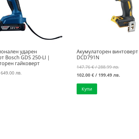
онален ударен
Акумулаторен винтоверт
т Bosch GDS 250-LI |
DCD791N
торен гайковерт
Original
147.76
€
/ 288.99 лв.
 649.00 лв.
price
Текущат
102.00
€
/ 199.49 лв.
was:
цена
Купи
147.76 €
е:
/
102.00 €
288.99 лв
/
199.49 лв