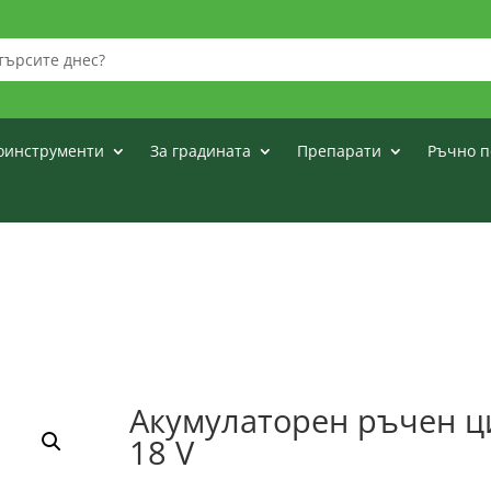
оинструменти
За градината
Препарати
Ръчно п
Акумулаторен ръчен ц
18 V