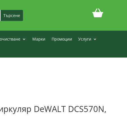
очистване
Марки
Промоции
Услуги
иркуляр DeWALT DCS570N,