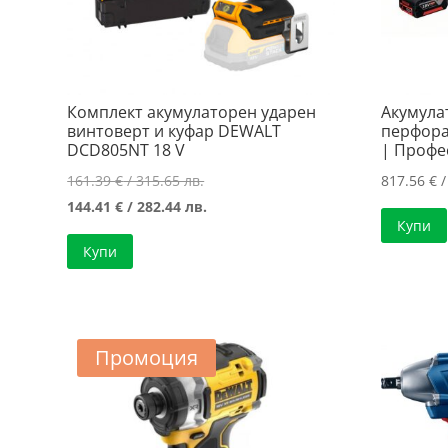
Комплект акумулаторен ударен
Акумула
винтоверт и куфар DEWALT
перфора
DCD805NT 18 V
| Профе
Original
161.39
€
/ 315.65 лв.
817.56
€
/
price
Текущата
144.41
€
/ 282.44 лв.
Купи
was:
цена
Купи
161.39 €
е:
/
144.41 €
315.65 лв..
/
282.44 лв..
Промоция