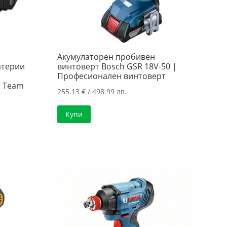
Акумулаторен пробивен
атерии
винтоверт Bosch GSR 18V-50 |
Професионален винтоверт
1 Team
255.13
€
/ 498.99 лв.
Купи