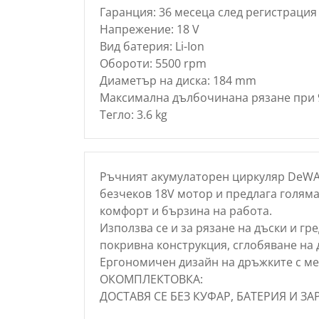
Гаранция: 36 месеца след регистрация 
Напрежение: 18 V
Вид батерия: Li-Ion
Обороти: 5500 rpm
Диаметър на диска: 184 mm
Максимална дълбочинана рязане при 
Тегло: 3.6 kg
Ръчният акумулаторен циркуляр DeWA
безчеков 18V мотор и предлага голям
комфорт и бързина на работа.
Използва се и за рязане на дъски и гр
покривна конструкция, сглобяване на 
Ергономичен дизайн на дръжките с ме
ОКОМПЛЕКТОВКА:
ДОСТАВЯ СЕ БЕЗ КУФАР, БАТЕРИЯ И З