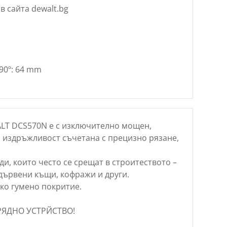
в сайта dewalt.bg
90º: 64 mm
LT DCS570N е с изключително мощен,
а издръжливост съчетана с прецизно рязане,
еди, които често се срещат в строитеството –
дървени къщи, кофражи и други.
ко гумено покритие.
АРЯДНО УСТРЙСТВО!