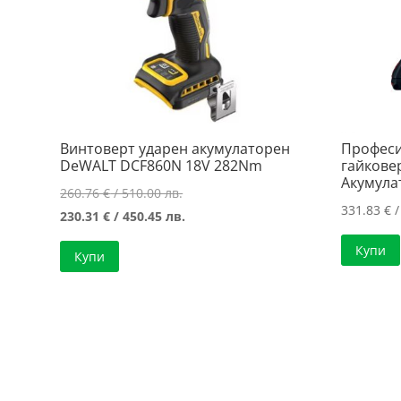
Винтоверт ударен акумулаторен
Професи
DeWALT DCF860N 18V 282Nm
гайковер
Акумула
Original
260.76
€
/ 510.00 лв.
331.83
€
/
price
Текущата
230.31
€
/ 450.45 лв.
was:
цена
Купи
Купи
260.76 €
е:
/
230.31 €
510.00 лв..
/
450.45 лв..