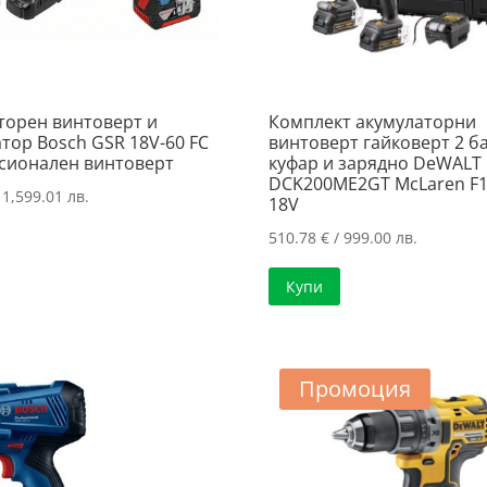
торен винтоверт и
Комплект акумулаторни
тор Bosch GSR 18V-60 FC
винтоверт гайковерт 2 б
сионален винтоверт
куфар и зарядно DeWALT
DCK200ME2GT McLaren F
 1,599.01 лв.
18V
510.78
€
/ 999.00 лв.
Купи
Промоция