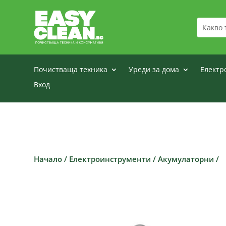
Почистваща техника
Уреди за дома
Електр
Вход
Начало
/
Електроинструменти
/
Акумулаторни
/