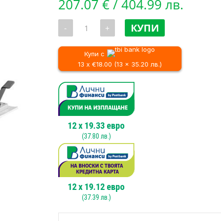
207.07
€
/ 404.99 лв.
количество
КУПИ
-
+
за
Акумулаторен
ръчен
циркуляр
Купи с
DeWALT
13 x €18.00 (13 x 35.20 лв.)
DCS570N,
18
V
12
x
19.33
евро
(
37.80
лв.)
12
x
19.12
евро
(
37.39
лв.)