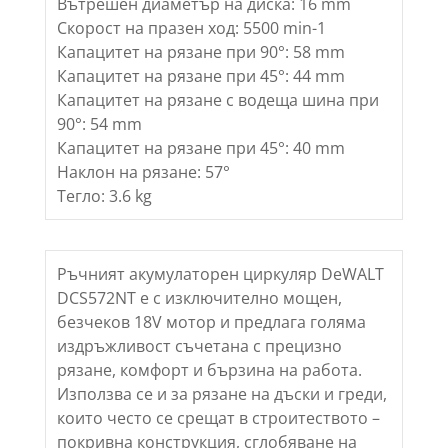
Вътрешен диаметър на диска: 16 mm
Скорост на празен ход: 5500 min-1
Капацитет на рязане при 90°: 58 mm
Капацитет на рязане при 45°: 44 mm
Капацитет на рязане с водеща шина при
90°: 54 mm
Капацитет на рязане при 45°: 40 mm
Наклон на рязане: 57°
Тегло: 3.6 kg
Ръчният акумулаторен циркуляр DeWALT
DCS572NT е с изключително мощен,
безчеков 18V мотор и предлага голяма
издръжливост съчетана с прецизно
рязане, комфорт и бързина на работа.
Използва се и за рязане на дъски и греди,
които често се срещат в строитеството –
покривна конструкция, сглобяване на