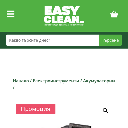

Начало
/
Електроинструменти
/
Акумулаторни
/
Промоция