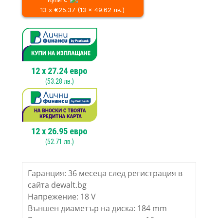
570.91 лв..
циркуляр
DEWALT
13 x €25.37 (13 x 49.62 лв.)
DCS572NT,
18V,
184mm
12
x
27.24
евро
(
53.28
лв.)
12
x
26.95
евро
(
52.71
лв.)
Гаранция: 36 месеца след регистрация в
сайта dewalt.bg
Напрежение: 18 V
Външен диаметър на диска: 184 mm