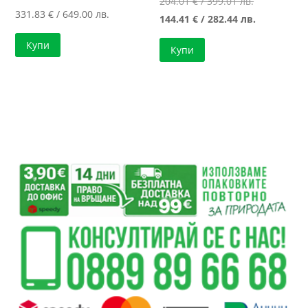
Original
204.01
€
/ 399.01 лв.
331.83
€
/ 649.00 лв.
price
Текущата
144.41
€
/ 282.44 лв.
was:
цена
Купи
Купи
204.01 €
е:
/
144.41 €
399.01 лв..
/
282.44 лв..