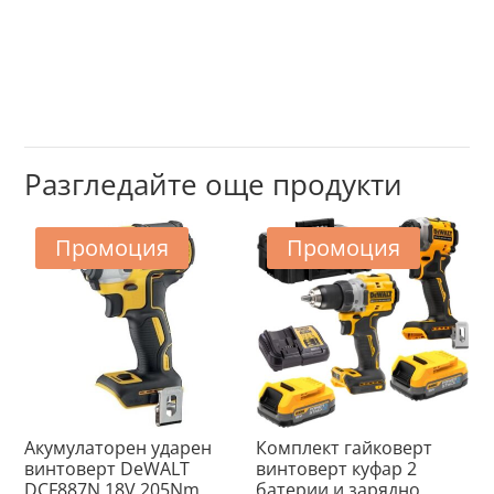
Разгледайте още продукти
Промоция
Промоция
Акумулаторен ударен
Комплект гайковерт
винтоверт DeWALT
винтоверт куфар 2
DCF887N 18V 205Nm
батерии и зарядно