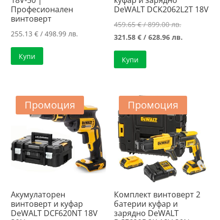
18V-50 |
куфар и зарядно
Професионален
DeWALT DCK2062L2T 18V
винтоверт
Original
459.65
€
/ 899.00 лв.
255.13
€
/ 498.99 лв.
price
Текущата
321.58
€
/ 628.96 лв.
was:
цена
Купи
Купи
459.65 €
е:
/
321.58 €
899.00 лв..
/
628.96 лв..
Промоция
Промоция
Акумулаторен
Комплект винтоверт 2
винтоверт и куфар
батерии куфар и
DeWALT DCF620NT 18V
зарядно DeWALT