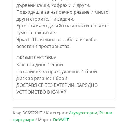
дървени къщи, кофражи и други.
Подходящ е за напречно рязане и много
други строителни задачи.
Ергономичен дизайн на дръжките с меко
гумено покритие.
Ярка LED свтлина за работа в слабо
осветени пространства.
ОКОМПЛЕКТОВКА
Ключ за диск: 1 брой
Накрайник за прахоулавяне: 1 брой
Диск за рязане: 1 брой
ДОСТАВЯ СЕ БЕЗ БАТЕРИИ, ЗАРЯДНО
УСТРОЙСТВО В КУФАР!
Код:
DCS572NT
Категории:
Акумулаторни
,
Ръчни
циркуляри
Марка:
DeWALT