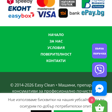
НАЧАЛО
ЗА НАС
УСЛОВИЯ
БЪРЗА
ПОРЪЧКА
ПОВЕРИТЕЛНОСТ
КОНТАКТИ
© 2014-
2026
Easy Clean • Машини, препарати и
консумативи за професионално почистване
Нue използвамe бисквитки на нашия уебсайт, за да ви
0
осигурим по-добър потребителски опит.