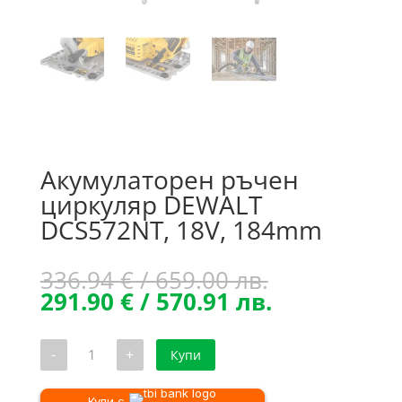
Акумулаторен ръчен
циркуляр DEWALT
DCS572NT, 18V, 184mm
Original
336.94
€
/ 659.00 лв.
price
Текущата
291.90
€
/ 570.91 лв.
was:
цена
336.94 €
е:
количество
-
+
Купи
/
291.90 €
за
Акумулаторен
659.00 лв..
/
ръчен
Купи с