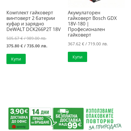
Комплект гайковерт
Акумулаторен
винтоверт 2 батерии
гайковерт Bosch GDX
куфар и зарядно
18V-180 |
DeWALT DCK266P2T 18V
Професионален
гайковерт
Original
505.67
€
/ 989.00 лв.
367.62
€
/ 719.00 лв.
price
Текущата
375.80
€
/ 735.00 лв.
was:
цена
Купи
Купи
505.67 €
е:
/
375.80 €
989.00 лв..
/
735.00 лв..