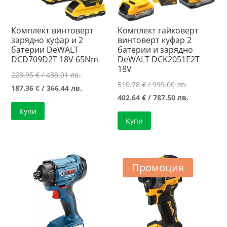
Комплект винтоверт
Комплект гайковерт
зарядно куфар и 2
винтоверт куфар 2
батерии DeWALT
батерии и зарядно
DCD709D2T 18V 65Nm
DeWALT DCK2051E2T
18V
Original
223.95
€
/ 438.01 лв.
Original
510.78
€
/ 999.00 лв.
price
Текущата
187.36
€
/ 366.44 лв.
price
Текущата
402.64
€
/ 787.50 лв.
was:
цена
was:
цена
Купи
223.95 €
е:
Купи
510.78 €
е:
/
187.36 €
/
402.64 €
438.01 лв..
/
999.00 лв..
/
366.44 лв..
787.50 лв..
Промоция