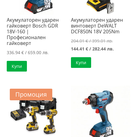
Акумулаторен ударен
Акумулаторен ударен
гайковерт Bosch GDR
винтоверт DeWALT
18V-160 |
DCF850N 18V 205Nm
Професионален
Original
204.01
€
/ 399.01 лв.
гайковерт
price
Текущата
144.41
€
/ 282.44 лв.
336.94
€
/ 659.00 лв.
was:
цена
Купи
204.01 €
е:
Купи
/
144.41 €
399.01 лв..
/
282.44 лв..
Промоция