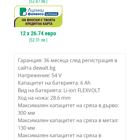
(
52.87
лв.)
12
x
26.74
евро
(
52.31
лв.)
Гаранция: 36 месеца след регистрация в
сайта dewalt.bg
Напрежение: 54 V
Капацитет на батерията: 6 Ah
Вид на батерията: Li-ion FLEXVOLT
Ход на ножа: 28.6 mm
Максимален капацитет на сряза в дърво:
300 мм
Максимален капацитет на сряза в метал:
130 мм
Максимален капацитет на сряза в