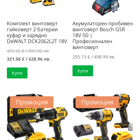
Комплект винтоверт
Акумулаторен пробивен
гайковерт 2 батерии
винтоверт Bosch GSR
куфар и зарядно
18V-50 |
DeWALT DCK2062L2T 18V
Професионален
винтоверт
Original
459.65
€
/ 899.00 лв.
255.13
€
/ 498.99 лв.
price
Текущата
321.58
€
/ 628.96 лв.
was:
цена
Купи
Купи
459.65 €
е:
/
321.58 €
899.00 лв..
/
628.96 лв..
Промоция
Промоция