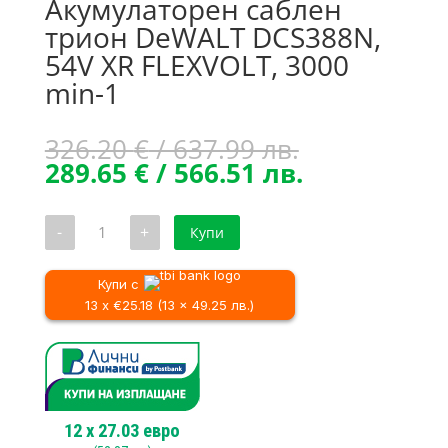
Акумулаторен саблен
трион DeWALT DCS388N,
54V XR FLEXVOLT, 3000
min-1
Original
326.20
€
/ 637.99 лв.
price
Текущата
289.65
€
/ 566.51 лв.
was:
цена
326.20 €
е:
количество
-
+
Купи
/
289.65 €
за
Акумулаторен
637.99 лв..
/
саблен
566.51 лв..
трион
Купи с
DeWALT
13 x €25.18 (13 x 49.25 лв.)
DCS388N,
54V
XR
FLEXVOLT,
3000
min-
1
12
x
27.03
евро