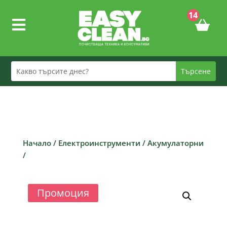
14

Начало
/
Електроинструменти
/
Акумулаторни
/
Промоция