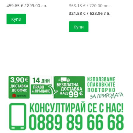
Original
459.65
€
/ 899.00 лв.
368.13
€
/ 720.00 лв.
price
Текущата
321.58
€
/ 628.96 лв.
Купи
was:
цена
Купи
368.13 €
е:
/
321.58 €
720.00 лв..
/
628.96 лв..