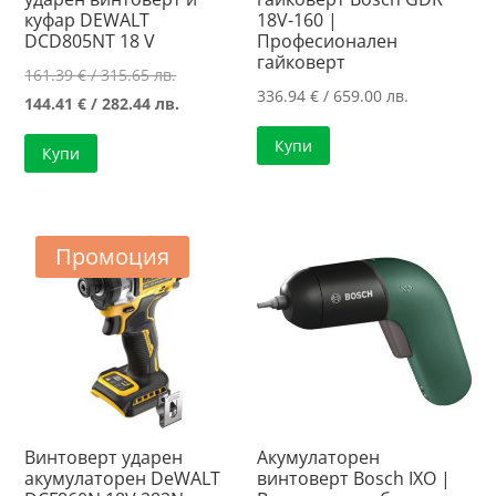
куфар DEWALT
18V-160 |
DCD805NT 18 V
Професионален
гайковерт
Original
161.39
€
/ 315.65 лв.
336.94
€
/ 659.00 лв.
price
Текущата
144.41
€
/ 282.44 лв.
was:
цена
Купи
Купи
161.39 €
е:
/
144.41 €
315.65 лв..
/
282.44 лв..
Промоция
Винтоверт ударен
Акумулаторен
акумулаторен DeWALT
винтоверт Bosch IXO |