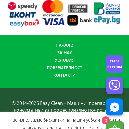
НАЧАЛО
ЗА НАС
УСЛОВИЯ
БЪРЗА
ПОВЕРИТЕЛНОСТ
ПОРЪЧКА
КОНТАКТИ
© 2014-
2026
Easy Clean • Машини, препарати и
консумативи за професионално почистване
Нue използвамe бисквитки на нашия уебсайт, за да ви
0
осигурим по-добър потребителски опит.