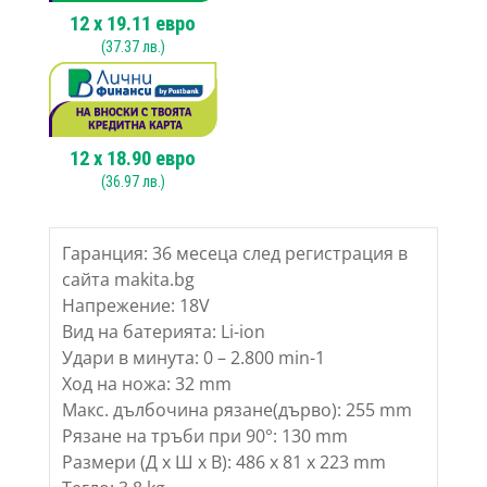
12
x
19.11
евро
(
37.37
лв.)
12
x
18.90
евро
(
36.97
лв.)
Гаранция: 36 месеца след регистрация в
сайта makita.bg
Напрежение: 18V
Вид на батерията: Li-ion
Удари в минута: 0 – 2.800 min-1
Ход на ножа: 32 mm
Макс. дълбочина рязане(дърво): 255 mm
Рязане на тръби при 90°: 130 mm
Размери (Д х Ш х В): 486 x 81 x 223 mm