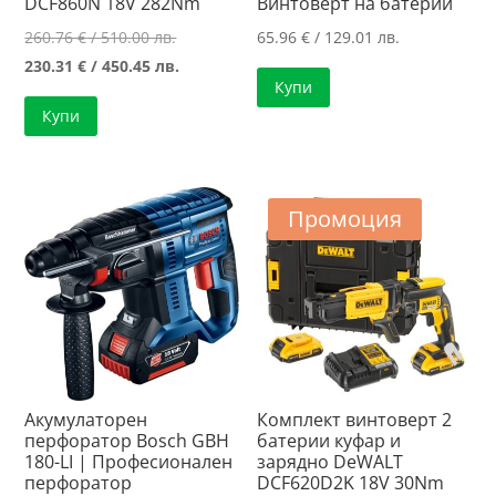
DCF860N 18V 282Nm
Винтоверт на батерии
Original
260.76
€
/ 510.00 лв.
65.96
€
/ 129.01 лв.
price
Текущата
230.31
€
/ 450.45 лв.
Купи
was:
цена
Купи
260.76 €
е:
/
230.31 €
510.00 лв..
/
450.45 лв..
Промоция
Акумулаторен
Комплект винтоверт 2
перфоратор Bosch GBH
батерии куфар и
180-LI | Професионален
зарядно DeWALT
перфоратор
DCF620D2K 18V 30Nm