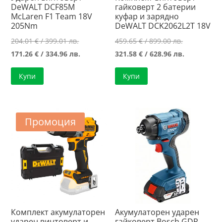
DeWALT DCF85M
гайковерт 2 батерии
McLaren F1 Team 18V
куфар и зарядно
205Nm
DeWALT DCK2062L2T 18V
Original
Original
204.01
€
/ 399.01 лв.
459.65
€
/ 899.00 лв.
price
Текущата
price
Текущата
171.26
€
/ 334.96 лв.
321.58
€
/ 628.96 лв.
was:
цена
was:
цена
Купи
Купи
204.01 €
е:
459.65 €
е:
/
171.26 €
/
321.58 €
399.01 лв..
/
899.00 лв..
/
334.96 лв..
628.96 лв..
Промоция
Комплект акумулаторен
Акумулаторен ударен
ударен винтоверт и
гайковерт Bosch GDR