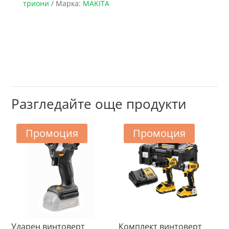
триони
Марка:
MAKITA
Разгледайте още продукти
Промоция
Промоция
Ударен винтоверт
Комплект винтоверт