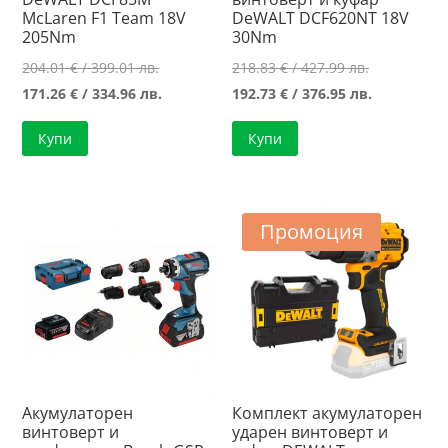
McLaren F1 Team 18V
DeWALT DCF620NT 18V
205Nm
30Nm
Original
Original
204.01
€
/ 399.01 лв.
218.83
€
/ 427.99 лв.
price
Текущата
price
Текущата
171.26
€
/ 334.96 лв.
192.73
€
/ 376.95 лв.
was:
цена
was:
цена
Купи
Купи
204.01 €
е:
218.83 €
е:
/
171.26 €
/
192.73 €
399.01 лв..
/
427.99 лв..
/
334.96 лв..
376.95 лв..
Промоция
Акумулаторен
Комплект акумулаторен
винтоверт и
ударен винтоверт и