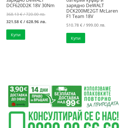
зарядно DeWALT
батерии куфар и
DCF620D2K 18V 30Nm
зарядно DeWALT
DCK200ME2GT McLaren
Original
368.13
€
/ 720.00 лв.
F1 Team 18V
price
Текущата
321.58
€
/ 628.96 лв.
510.78
€
/ 999.00 лв.
was:
цена
Купи
368.13 €
е:
Купи
/
321.58 €
720.00 лв..
/
628.96 лв..