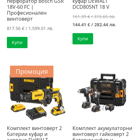
перфоратор Bosch GSR
куфар DEWALT
18V-60 FC |
DCD805NT 18 V
Професионален
Original
161.39
€
/ 315.65 лв.
винтоверт
price
Текущата
144.41
€
/ 282.44 лв.
817.56
€
/ 1,599.01 лв.
was:
цена
Купи
161.39 €
е:
Купи
/
144.41 €
315.65 лв..
/
282.44 лв..
Промоция
Комплект винтоверт 2
Комплект акумулаторни
батерии куфар и
винтоверт гайковерт 2