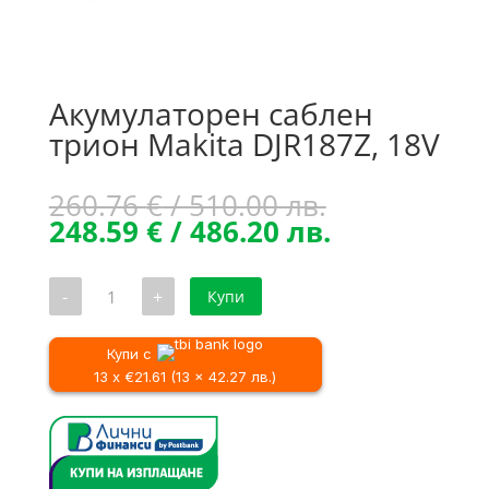
Акумулаторен саблен
трион Makita DJR187Z, 18V
Original
260.76
€
/ 510.00 лв.
price
Текущата
248.59
€
/ 486.20 лв.
was:
цена
260.76 €
е:
количество
-
+
Купи
/
248.59 €
за
Акумулаторен
510.00 лв..
/
саблен
486.20 лв..
трион
Купи с
Makita
13 x €21.61 (13 x 42.27 лв.)
DJR187Z,
18V