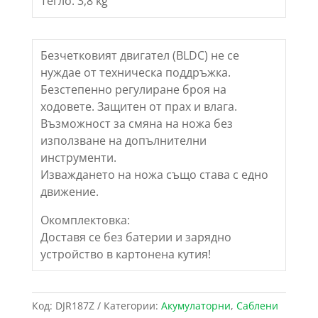
Тегло: 3,8 kg
Безчетковият двигател (BLDC) не се
нуждае от техническа поддръжка.
Безстепенно регулиране броя на
ходовете. Защитен от прах и влага.
Възможност за смяна на ножа без
използване на допълнителни
инструменти.
Изваждането на ножа също става с едно
движение.
Окомплектовка:
Доставя се без батерии и зарядно
устройство в картонена кутия!
Код:
DJR187Z
Категории:
Акумулаторни
,
Саблени