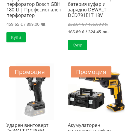
перфоратор Bosch GBH
батерия куфар и
180-LI | Професионален
зарядно DEWALT
перфоратор
DCD791E1T 18V
Original
459.65
€
/ 899.00 лв.
232.64
€
/ 455.00 лв.
price
Текущата
165.89
€
/ 324.45 лв.
Купи
was:
цена
Купи
232.64 €
е:
/
165.89 €
455.00 лв..
/
324.45 лв..
Промоция
Промоция
Ударен винтоверт
Акумулаторен
DeWALT DCF85M
винтоверт и куфар