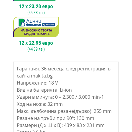
12
x
23.20
евро
(
45.38
лв.)
12
x
22.95
евро
(
44.89
лв.)
Гаранция: 36 месеца след регистрация в
сайта makita.bg
Напрежение: 18 V
Вид на батерията: Li-ion
Удари в минута: 0 – 2.300 / 3.000 min-1
Ход на ножа: 32 mm
Макс. дълбочина рязане(дърво): 255 mm
Рязане на тръби при 90°: 130 mm
Размери (Д х Ш х В): 439 x 83 x 231 mm