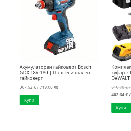
Акумулаторен гайковерт Bosch
Комплек
GDX 18V-180 | Професионален
куфар 2
гайковерт
DeWALT 
367.62
€
/ 719.00 лв.
510.78
€
/
402.64
€
/
Купи
Купи