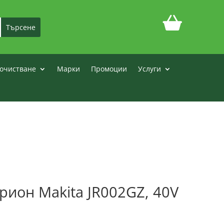
очистване
Марки
Промоции
Услуги
рион Makita JR002GZ, 40V