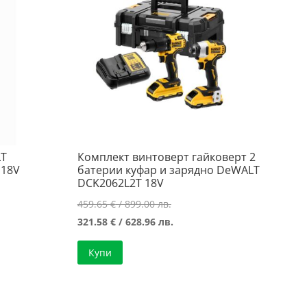
LT
Комплект винтоверт гайковерт 2
 18V
батерии куфар и зарядно DeWALT
DCK2062L2T 18V
Original
459.65
€
/ 899.00 лв.
а
price
Текущата
321.58
€
/ 628.96 лв.
was:
цена
Купи
459.65 €
е:
/
321.58 €
..
899.00 лв..
/