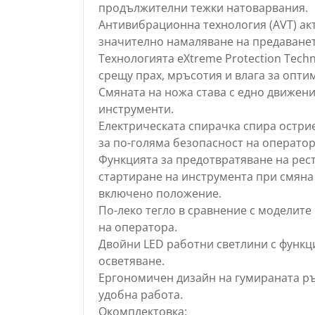
продължителни тежки натоварвания.
Антивибрационна технология (AVT) ак
значително намаляване на предаванет
Технологията eXtreme Protection Tech
срещу прах, мръсотия и влага за опти
Смяната на ножа става с едно движен
инструменти.
Електрическата спирачка спира остри
за по-голяма безопасност на оператор
Функцията за предотвратяване на рес
стартиране на инструмента при смяна 
включено положение.
По-леко тегло в сравнение с моделите
на оператора.
Двойни LED работни светлини с функц
осветяване.
Ергономичен дизайн на гумираната ръ
удобна работа.
Окомплектовка: