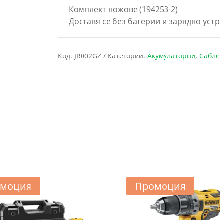
Комплект ножове (194253-2)
Доставя се без батерии и зарядно устр
Код:
JR002GZ
Категории:
Акумулаторни
,
Сабле
моция
Промоция