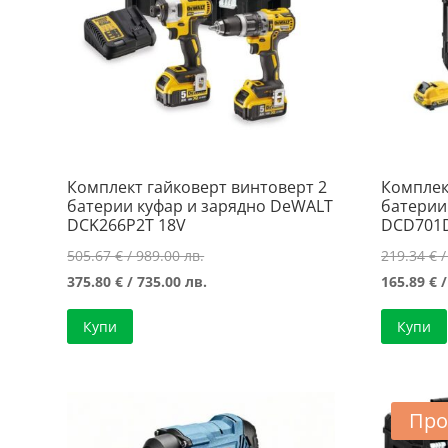
Комплект гайковерт винтоверт 2
Комплек
батерии куфар и зарядно DeWALT
батерии
DCK266P2T 18V
DCD701
Original
505.67
€
/ 989.00 лв.
219.34
€
/
price
Текущата
375.80
€
/ 735.00 лв.
165.89
€
/
was:
цена
Купи
Купи
505.67 €
е:
/
375.80 €
989.00 лв..
/
735.00 лв..
Про