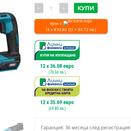
количество
КУПИ
-
+
за
Акумулаторен
саблен
трион
Купи с
Makita
13 x €33.60 (13 x 65.72 лв.)
JR002GZ,
40V
12
x
36.08
евро
(
70.56
лв.)
12
x
35.69
евро
(
69.80
лв.)
Гаранция: 36 месеца след регистрация 