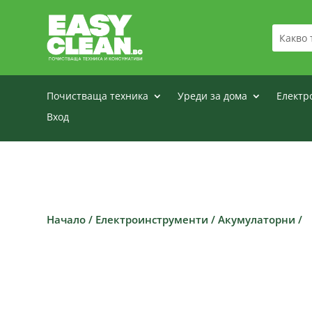
Почистваща техника
Уреди за дома
Електр
Вход
Начало
/
Електроинструменти
/
Акумулаторни
/