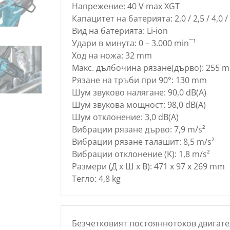
Напрежение: 40 V max XGT
Капацитет на батерията: 2,0 / 2,5 / 4,0 / 
Вид на батерията: Li-ion
Удари в минута: 0 – 3.000 min¯¹
Ход на ножа: 32 mm
Макс. дълбочина рязане(дърво): 255 
Рязане на тръби при 90°: 130 mm
Шум звуково налягане: 90,0 dB(A)
Шум звукова мощност: 98,0 dB(A)
Шум отклонение: 3,0 dB(A)
Вибрации рязане дърво: 7,9 m/s²
Вибрации рязане талашит: 8,5 m/s²
Вибрации отклонение (K): 1,8 m/s²
Размери (Д х Ш х В): 471 x 97 x 269 mm
Тегло: 4,8 kg
Безчетковият постояннотоков двигате