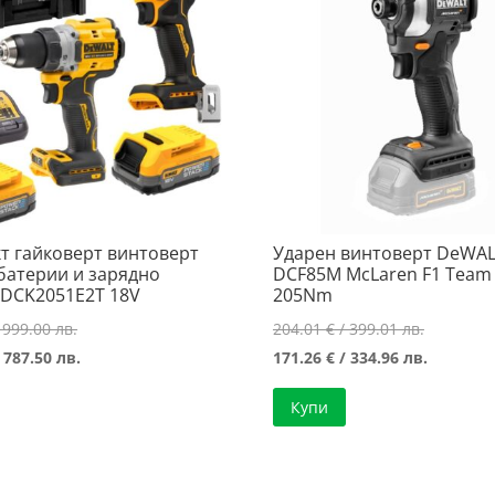
т гайковерт винтоверт
Ударен винтоверт DeWA
 батерии и зарядно
DCF85M McLaren F1 Team
DCK2051E2T 18V
205Nm
Original
Original
 999.00 лв.
204.01
€
/ 399.01 лв.
price
Текущата
price
Текущат
 787.50 лв.
171.26
€
/ 334.96 лв.
was:
цена
was:
цена
Купи
510.78 €
е:
204.01 €
е:
/
402.64 €
/
171.26 €
999.00 лв..
/
399.01 лв
/