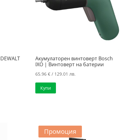
 DEWALT
Акумулаторен винтоверт Bosch
IXO | Винтоверт на батерии
65.96
€
/ 129.01 лв.
а
Купи
..
..
Промоция