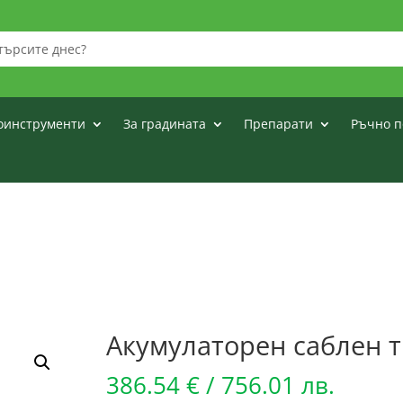
оинструменти
За градината
Препарати
Ръчно п
Акумулаторен саблен т
386.54
€
/ 756.01 лв.