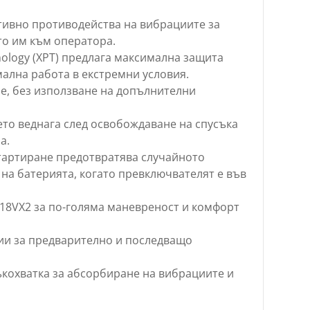
тивно противодейства на вибрациите за
о им към оператора.
nology (XPT) предлага максимална защита
мална работа в екстремни условия.
ие, без използване на допълнителни
ето веднага след освобождаване на спусъка
а.
тартиране предотвратява случайното
на батерията, когато превключвателят е във
 18VX2 за по-голяма маневреност и комфорт
ии за предварително и последващо
кохватка за абсорбиране на вибрациите и