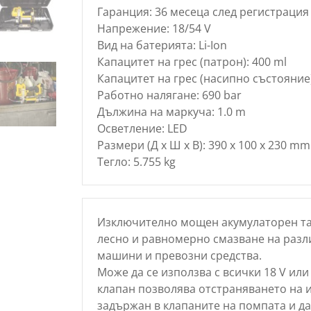
Гаранция: 36 месеца след регистрация 
Напрежение: 18/54 V
Вид на батерията: Li-Ion
Капацитет на грес (патрон): 400 ml
Капацитет на грес (насипно състояние)
Работно налягане: 690 bar
Дължина на маркуча: 1.0 m
Осветление: LED
Размери (Д х Ш х В): 390 x 100 x 230 mm
Тегло: 5.755 kg
Изключително мощен акумулаторен та
лесно и равномерно смазване на разл
машини и превозни средства.
Може да се използва с всички 18 V или
клапан позволява отстраняването на 
задържан в клапаните на помпата и да 