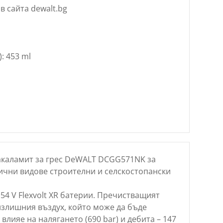
в сайта dewalt.bg
: 453 ml
каламит за грес DeWALT DCGG571NK за
ични видове строителни и селскостопански
 54 V Flexvolt XR батерии. Пречистващият
излишния въздух, който може да бъде
влияе на налягането (690 bar) и дебита – 147