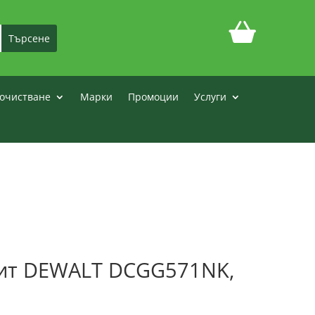
очистване
Марки
Промоции
Услуги
мит DEWALT DCGG571NK,