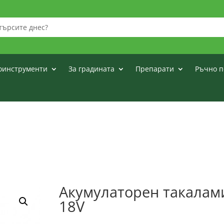
оинструменти
За градината
Препарати
Ръчно п
Акумулаторен такала
18V