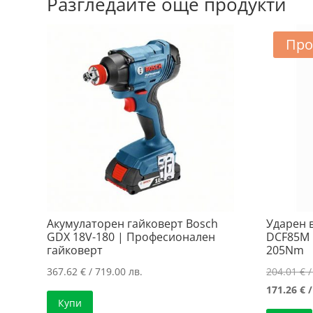
Разгледайте още продукти
Про
Акумулаторен гайковерт Bosch
Ударен 
GDX 18V-180 | Професионален
DCF85M 
гайковерт
205Nm
367.62
€
/ 719.00 лв.
204.01
€
/
171.26
€
/
Купи