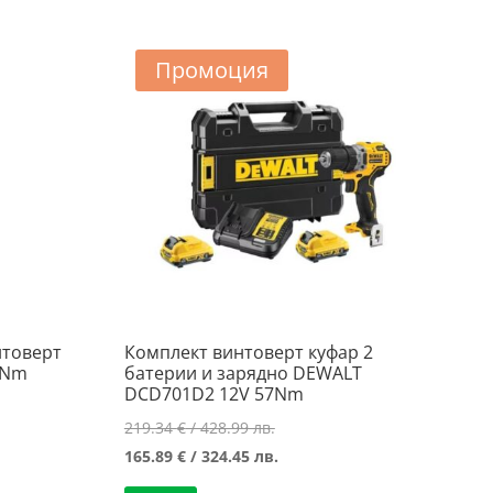
Промоция
нтоверт
Комплект винтоверт куфар 2
5Nm
батерии и зарядно DEWALT
DCD701D2 12V 57Nm
Original
219.34
€
/ 428.99 лв.
а
price
Текущата
165.89
€
/ 324.45 лв.
was:
цена