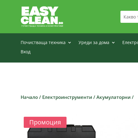
Почистваща техника
Уреди за дома
Електр
Вход
Начало
/
Електроинструменти
/
Акумулаторни
/
Промоция