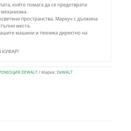
ата, който помага да се предотврати
 механизма.
оосветени пространства. Маркуч с дължина
стъпни места.
вашите машини и техника директно на
В КУФАР!
РОМОЦИЯ DEWALT
Марка:
DeWALT