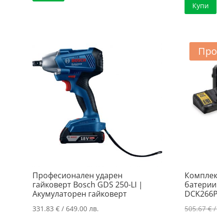
Купи
Про
Професионален ударен
Комплек
гайковерт Bosch GDS 250-LI |
батерии
Акумулаторен гайковерт
DCK266P
331.83
€
/ 649.00 лв.
505.67
€
/