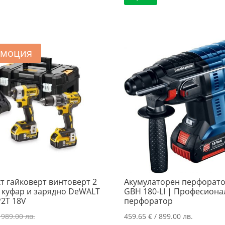
204.01 €
е:
/
144.41 €
/
171.26 €
399.01 лв
/
399.01 лв..
/
282.44 лв
334.96 лв..
моция
т гайковерт винтоверт 2
Акумулаторен перфорато
 куфар и зарядно DeWALT
GBH 180-LI | Професиона
2T 18V
перфоратор
Original
 989.00 лв.
459.65
€
/ 899.00 лв.