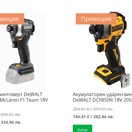
моция
Промоция
винтоверт DeWALT
Акумулаторен ударен ви
McLaren F1 Team 18V
DeWALT DCF850N 18V 20
Original
204.01
€
/ 399.01 лв.
Original
 399.01 лв.
price
Текущат
144.41
€
/ 282.44 лв.
price
Текущата
 334.96 лв.
was:
цена
was:
цена
Купи
204.01 €
е: