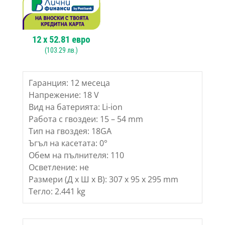
12
x
52.81
евро
(
103.29
лв.)
Гаранция: 12 месеца
Напрежение: 18 V
Вид на батерията: Li-ion
Работа с гвоздеи: 15 – 54 mm
Тип на гвоздея: 18GA
Ъгъл на касетата: 0°
Обем на пълнителя: 110
Осветление: не
Размери (Д х Ш х В): 307 х 95 х 295 mm
Тегло: 2.441 kg