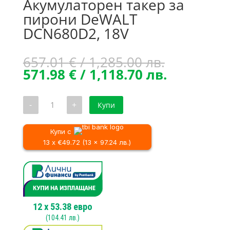
Акумулаторен такер за
пирони DeWALT
DCN680D2, 18V
Original
657.01
€
/ 1,285.00 лв.
price
Текущата
571.98
€
/ 1,118.70 лв.
was:
цена
657.01 €
е:
количество
-
+
Купи
/
571.98 €
за
Акумулаторен
1,285.00 л
/
такер
1,118.70 л
за
Купи с
пирони
13 x €49.72 (13 x 97.24 лв.)
DeWALT
DCN680D2,
18V
12
x
53.38
евро
(
104.41
лв.)