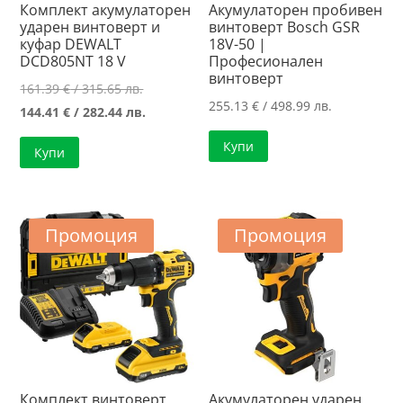
Комплект акумулаторен
Акумулаторен пробивен
ударен винтоверт и
винтоверт Bosch GSR
куфар DEWALT
18V-50 |
DCD805NT 18 V
Професионален
винтоверт
Original
161.39
€
/ 315.65 лв.
255.13
€
/ 498.99 лв.
price
Текущата
144.41
€
/ 282.44 лв.
was:
цена
Купи
Купи
161.39 €
е:
/
144.41 €
315.65 лв..
/
282.44 лв..
Промоция
Промоция
Комплект винтоверт
Акумулаторен ударен