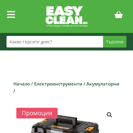

Начало
/
Електроинструменти
/
Акумулаторни
/
Промоция