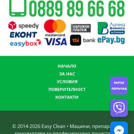
НАЧАЛО
ЗА НАС
УСЛОВИЯ
БЪРЗА
ПОРЪЧКА
ПОВЕРИТЕЛНОСТ
КОНТАКТИ
© 2014-
2026
Easy Clean • Машини, препарати и
консумативи за професионално почистване