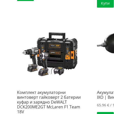
Купи
Комплект акумулаторни
Акумула
винтоверт гайковерт 2 батерии
IXO | В
куфар и зарядно DeWALT
65.96
€
/ 
DCK200ME2GT McLaren F1 Team
18V