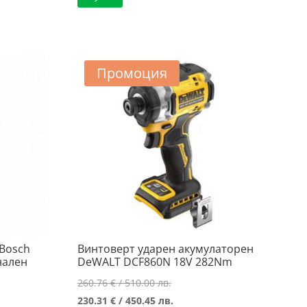
/
144.41 €
399.01 лв..
/
..
282.44 лв..
..
Промоция
 Bosch
Винтоверт ударен акумулаторен
нален
DeWALT DCF860N 18V 282Nm
Original
260.76
€
/ 510.00 лв.
price
Текущата
230.31
€
/ 450.45 лв.