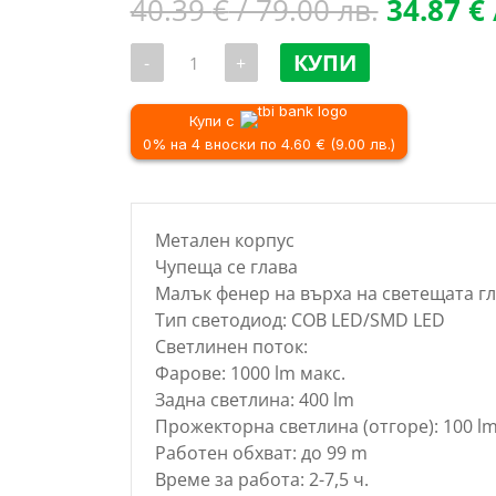
Original
40.39
€
/ 79.00 лв.
34.87
€
price
количество
was:
КУПИ
-
+
за
40.39 €
Акумулаторен
фенер
/
с
Купи с
79.00 лв
чупеща
0% на 4 вноски по 4.60 € (9.00 лв.)
глава
DEDRA
L1033,
1000lm
Метален корпус
Чупеща се глава
Малък фенер на върха на светещата г
Тип светодиод: COB LED/SMD LED
Светлинен поток:
Фарове: 1000 lm макс.
Задна светлина: 400 lm
Прожекторна светлина (отгоре): 100 l
Работен обхват: до 99 m
Време за работа: 2-7,5 ч.