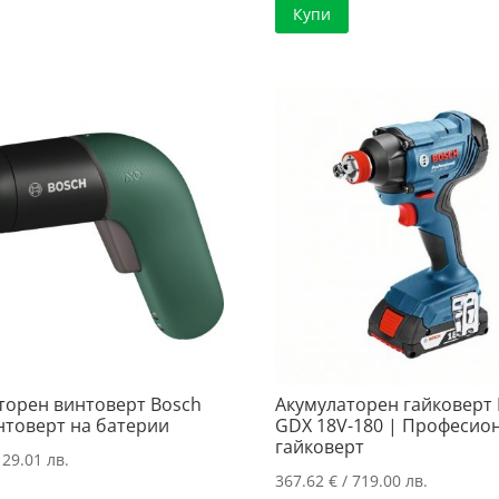
Купи
510.78 €
е:
232.64 €
е:
/
402.64 €
/
165.89 €
999.00 лв..
/
455.00 лв
/
787.50 лв..
324.45 лв
торен винтоверт Bosch
Акумулаторен гайковерт
интоверт на батерии
GDX 18V-180 | Професио
гайковерт
129.01 лв.
367.62
€
/ 719.00 лв.