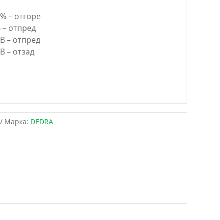
% – отгоре
 – отпред
B – отпред
B – отзад
Марка:
DEDRA