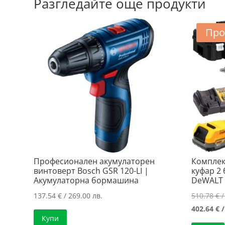
Разгледайте още продукти
Про
Професионален акумулаторен
Комплек
винтоверт Bosch GSR 120-LI |
куфар 2
Акумулаторна бормашина
DeWALT 
137.54
€
/ 269.00 лв.
510.78
€
/
402.64
€
/
Купи