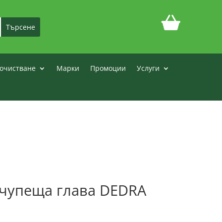
очистване
Марки
Промоции
Услуги
 чупеща глава DEDRA