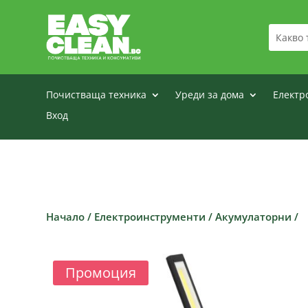
Почистваща техника
Уреди за дома
Електр
Вход
Начало
/
Електроинструменти
/
Акумулаторни
/
Промоция