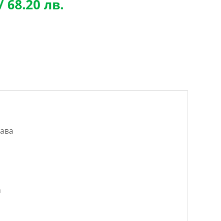
Текущата
/ 68.20 лв.
цена
е:
34.87 €
/
..
68.20 лв..
лава
m