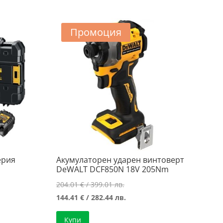
Промоция
ерия
Акумулаторен ударен винтоверт
DeWALT DCF850N 18V 205Nm
Original
204.01
€
/ 399.01 лв.
price
Текущата
144.41
€
/ 282.44 лв.
а
was:
цена
Купи
204.01 €
е: