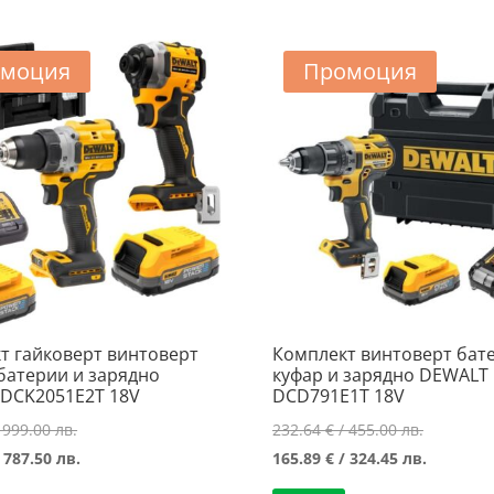
моция
Промоция
т гайковерт винтоверт
Комплект винтоверт бат
 батерии и зарядно
куфар и зарядно DEWALT
DCK2051E2T 18V
DCD791E1T 18V
Original
Original
 999.00 лв.
232.64
€
/ 455.00 лв.
price
Текущата
price
Текущат
 787.50 лв.
165.89
€
/ 324.45 лв.
was:
цена
was:
цена