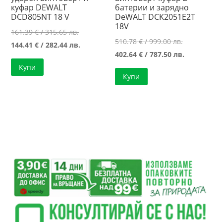
куфар DEWALT
батерии и зарядно
DCD805NT 18 V
DeWALT DCK2051E2T
18V
Original
161.39
€
/ 315.65 лв.
Original
510.78
€
/ 999.00 лв.
price
Текущата
144.41
€
/ 282.44 лв.
price
Текущата
402.64
€
/ 787.50 лв.
was:
цена
was:
цена
Купи
161.39 €
е:
Купи
510.78 €
е:
/
144.41 €
/
402.64 €
315.65 лв..
/
999.00 лв..
/
282.44 лв..
787.50 лв..