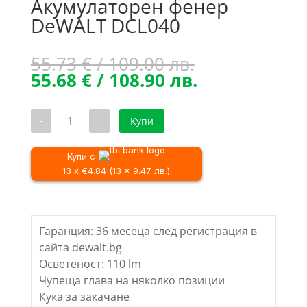
Акумулаторен фенер
DeWALT DCL040
Original
55.73
€
/ 109.00 лв.
price
Текущата
55.68
€
/ 108.90 лв.
was:
цена
55.73 €
е:
количество
-
+
Купи
/
55.68 €
за
Акумулаторен
109.00 лв..
/
фенер
108.90 лв..
DeWALT
Купи с
DCL040
13 x €4.84 (13 x 9.47 лв.)
Гаранция: 36 месеца след регистрация в
сайта dewalt.bg
Осветеност: 110 lm
Чупеща глава на няколко позиции
Кука за закачане