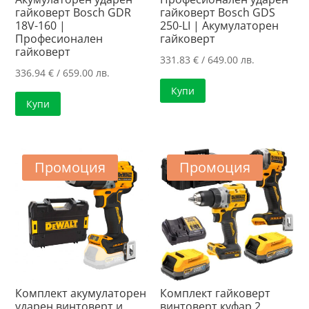
гайковерт Bosch GDR
гайковерт Bosch GDS
18V-160 |
250-LI | Акумулаторен
Професионален
гайковерт
гайковерт
331.83
€
/ 649.00 лв.
336.94
€
/ 659.00 лв.
Купи
Купи
Промоция
Промоция
Комплект акумулаторен
Комплект гайковерт
ударен винтоверт и
винтоверт куфар 2