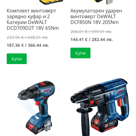
Комплект винтоверт
Акумулаторен ударен
зарядно куфар и 2
винтоверт DeWALT
батерии DeWALT
DCF850N 18V 205Nm
DCD709D2T 18V 65Nm
Original
204.01
€
/ 399.01 лв.
Original
223.95
€
/ 438.01 лв.
price
Текущата
144.41
€
/ 282.44 лв.
price
Текущата
187.36
€
/ 366.44 лв.
was:
цена
was:
цена
Купи
204.01 €
е:
Купи
223.95 €
е:
/
144.41 €
/
187.36 €
399.01 лв..
/
438.01 лв..
/
282.44 лв..
366.44 лв..