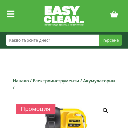

Начало
/
Електроинструменти
/
Акумулаторни
/
Промоция