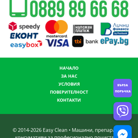
НАЧАЛО
ЗА НАС
УСЛОВИЯ
БЪРЗА
ПОРЪЧКА
ПОВЕРИТЕЛНОСТ
КОНТАКТИ
© 2014-
2026
Easy Clean • Машини, препарати и
консумативи за професионално почистване