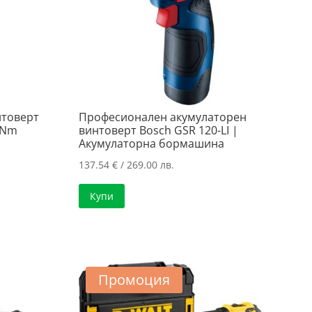
нтоверт
Професионален акумулаторен
5Nm
винтоверт Bosch GSR 120-LI |
Акумулаторна бормашина
137.54
€
/ 269.00 лв.
а
Купи
..
..
Промоция