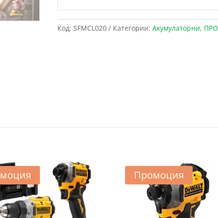
Код:
SFMCL020
Категории:
Акумулаторни
,
ПРО
моция
Промоция