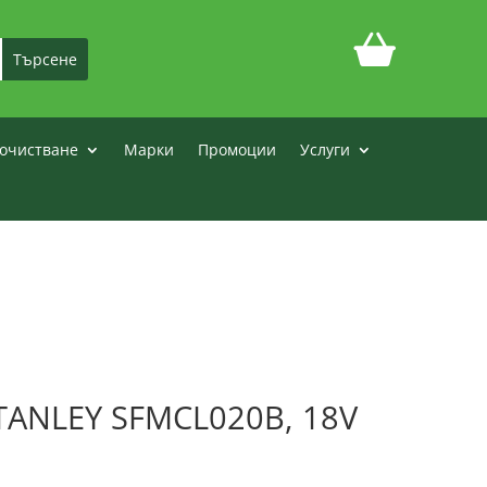
очистване
Марки
Промоции
Услуги
TANLEY SFMCL020B, 18V