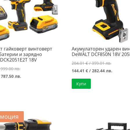
т гайковерт винтоверт
Акумулаторен ударен ви
 батерии и зарядно
DeWALT DCF850N 18V 20
DCK2051E2T 18V
Original
204.01
€
/ 399.01 лв.
Original
 999.00 лв.
price
Текущат
144.41
€
/ 282.44 лв.
price
Текущата
 787.50 лв.
was:
цена
was:
цена
Купи
204.01 €
е:
510.78 €
е:
/
144.41 €
/
402.64 €
399.01 лв
/
999.00 лв..
/
282.44 лв
787.50 лв..
моция