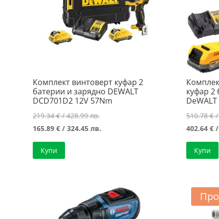
Комплект винтоверт куфар 2
Комплек
батерии и зарядно DEWALT
куфар 2
DCD701D2 12V 57Nm
DeWALT 
Original
219.34
€
/ 428.99 лв.
510.78
€
/
price
Текущата
165.89
€
/ 324.45 лв.
402.64
€
/
was:
цена
Купи
Купи
219.34 €
е:
/
165.89 €
428.99 лв..
/
324.45 лв..
Про