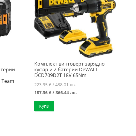
Комплект винтоверт зарядно
атерии
куфар и 2 батерии DeWALT
DCD709D2T 18V 65Nm
1 Team
Original
223.95
€
/ 438.01 лв.
price
Текущата
187.36
€
/ 366.44 лв.
was:
цена
Купи
223.95 €
е:
/
187.36 €
438.01 лв..
/
366.44 лв..