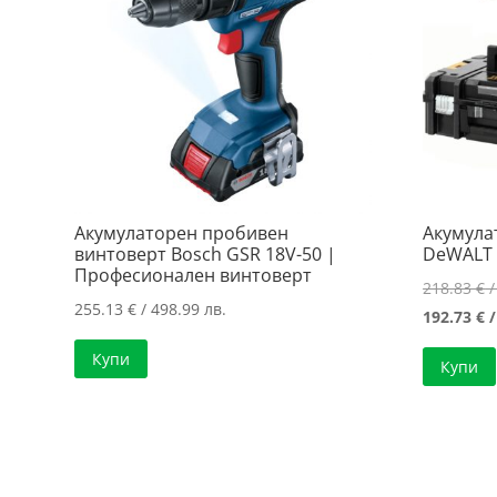
Акумулаторен пробивен
Акумула
винтоверт Bosch GSR 18V-50 |
DeWALT 
Професионален винтоверт
218.83
€
/
255.13
€
/ 498.99 лв.
192.73
€
/
Купи
Купи