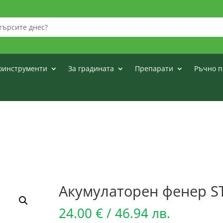
оинструменти
За градината
Препарати
Ръчно п
Акумулаторен фенер S
24.00
€
/ 46.94 лв.