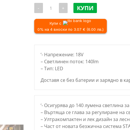
количество
КУПИ
-
+
за
Акумулаторен
фенер
STANLEY
Купи с
SFMCL020B,
0% на 4 вноски по 3.07 € (6.00 лв.)
18V
‘- Напрежение: 18V
– Светлинен поток: 140lm
– Тип: LED
Доставя се без батерии и зарядно в ка
‘- Осигурява до 140 лумена светлина з
– Въртяща се глава за регулиране на 
– Ултракомпактен и лек дизайн за лес
– Част от новата безжична система ST