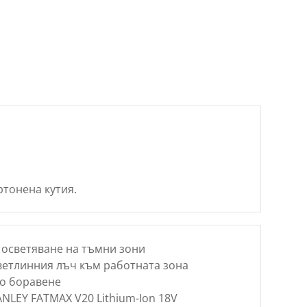
ртонена кутия.
а осветяване на тъмни зони
светлинния лъч към работната зона
но боравене
ANLEY FATMAX V20 Lithium-Ion 18V