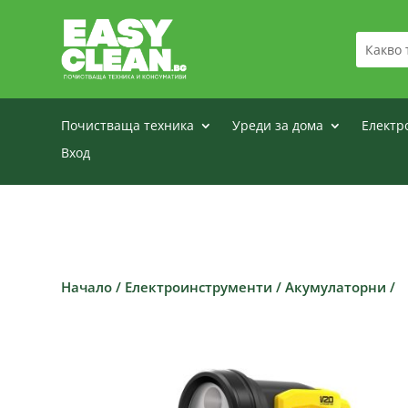
Почистваща техника
Уреди за дома
Електр
Вход
Начало
/
Електроинструменти
/
Акумулаторни
/