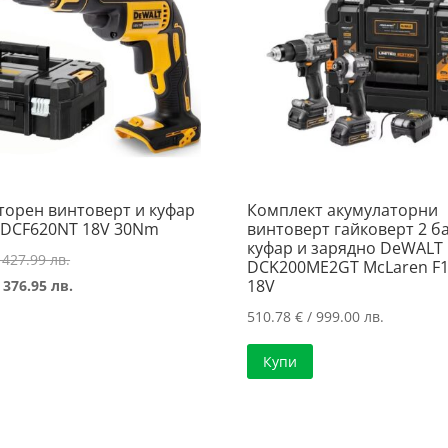
торен винтоверт и куфар
Комплект акумулаторни
DCF620NT 18V 30Nm
винтоверт гайковерт 2 б
куфар и зарядно DeWALT
Original
 427.99 лв.
DCK200ME2GT McLaren F
price
Текущата
18V
 376.95 лв.
was:
цена
510.78
€
/ 999.00 лв.
218.83 €
е:
Купи
/
192.73 €
427.99 лв..
/
376.95 лв..