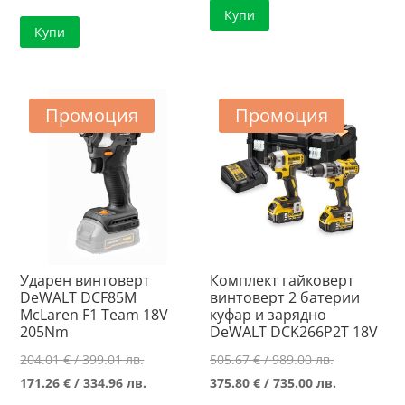
was:
цена
Купи
147.76 €
е:
Купи
232.64 €
е:
/
102.00 €
/
165.89 €
288.99 лв..
/
455.00 лв..
/
199.49 лв..
324.45 лв..
Промоция
Промоция
Ударен винтоверт
Комплект гайковерт
DeWALT DCF85M
винтоверт 2 батерии
McLaren F1 Team 18V
куфар и зарядно
205Nm
DeWALT DCK266P2T 18V
Original
Original
204.01
€
/ 399.01 лв.
505.67
€
/ 989.00 лв.
price
Текущата
price
Текущата
171.26
€
/ 334.96 лв.
375.80
€
/ 735.00 лв.