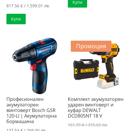
Купи
817.56
€
/ 1,599.01 лв.
Купи
Промоция
Професионален
Комплект акумулаторен
акумулаторен
ударен винтоверт и
винтоверт Bosch GSR
куфар DEWALT
120-LI | Акумулаторна
DCD805NT 18 V
бормашина
Original
161.39
€
/ 315.65 лв.
137.54
€
/ 269.00 лв.