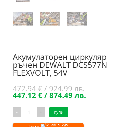
Акумулаторен циркуляр
ръчен DEWALT DCS577N
FLEXVOLT, 54V
Original
472.94
€
/ 924.99 лв.
price
Текущата
447.12
€
/ 874.49 лв.
was:
цена
472.94 €
е:
количество
-
+
Купи
/
447.12 €
за
Акумулаторен
924.99 лв..
/
циркуляр
Купи с