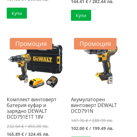
price
Текущата
144.41
€
/ 282.44 лв.
was:
цена
Купи
Купи
161.39 €
е:
/
144.41 €
315.65 лв..
/
282.44 лв..
Промоция
Промоция
Комплект винтоверт
Акумулаторен
батерия куфар и
винтоверт DEWALT
зарядно DEWALT
DCD791N
DCD791E1T 18V
Original
147.76
€
/ 288.99 лв.
Original
232.64
€
/ 455.00 лв.
price
Текущата
102.00
€
/ 199.49 лв.
price
Текущата
165.89
€
/ 324.45 лв.
was:
цена