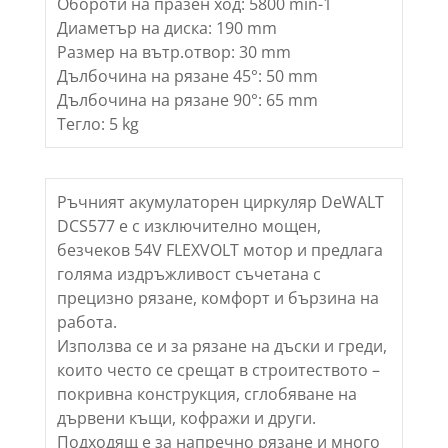
Обороти на празен ход: 5800 min-1
Диаметър на диска: 190 mm
Размер на вътр.отвор: 30 mm
Дълбочина на рязане 45°: 50 mm
Дълбочина на рязане 90°: 65 mm
Тегло: 5 kg
Ръчният акумулаторен циркуляр DeWALT
DCS577 е с изключително мощен,
безчеков 54V FLEXVOLT мотор и предлага
голяма издръжливост съчетана с
прецизно рязане, комфорт и бързина на
работа.
Използва се и за рязане на дъски и греди,
които често се срещат в строитеството –
покривна конструкция, сглобяване на
дървени къщи, кофражи и други.
Подходящ е за напречно рязане и много