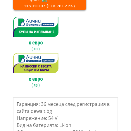
874.49 лв..
ръчен
DEWALT
13 x €38.87 (13 x 76.02 лв.)
DCS577N
FLEXVOLT,
54V
x
евро
(
лв.)
x
евро
(
лв.)
Гаранция: 36 месеца след регистрация в
сайта dewalt.bg
Напрежение: 54 V
Вид на батерията: Li-Ion