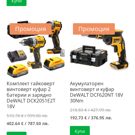
Купи
/
144.41 €
399.01 лв..
/
282.44 лв..
Промоция
Промоция
Комплект гайковерт
Акумулаторен
винтоверт куфар 2
винтоверт и куфар
батерии и зарядно
DeWALT DCF620NT 18V
DeWALT DCK2051E2T
30Nm
18V
Original
218.83
€
/ 427.99 лв.
Original
510.78
€
/ 999.00 лв.
price
Текущата
192.73
€
/ 376.95 лв.
price
Текущата
402.64
€
/ 787.50 лв.
was:
цена
was:
цена
Купи
218.83 €
е: