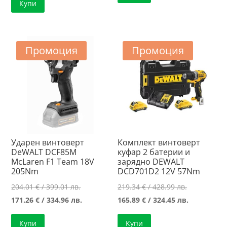
Купи
510.78 €
е:
/
192.73 €
/
402.64 €
427.99 лв..
/
999.00 лв..
/
376.95 лв..
787.50 лв..
Промоция
Промоция
Ударен винтоверт
Комплект винтоверт
DeWALT DCF85M
куфар 2 батерии и
McLaren F1 Team 18V
зарядно DEWALT
205Nm
DCD701D2 12V 57Nm
Original
Original
204.01
€
/ 399.01 лв.
219.34
€
/ 428.99 лв.
price
Текущата
price
Текущата
171.26
€
/ 334.96 лв.
165.89
€
/ 324.45 лв.
was:
цена
was:
цена
Купи
Купи
204.01 €
е:
219.34 €
е: