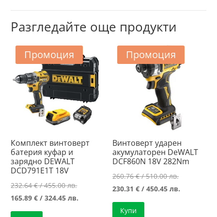
Разгледайте още продукти
Промоция
Промоция
Комплект винтоверт
Винтоверт ударен
батерия куфар и
акумулаторен DeWALT
зарядно DEWALT
DCF860N 18V 282Nm
DCD791E1T 18V
Original
260.76
€
/ 510.00 лв.
Original
232.64
€
/ 455.00 лв.
price
Текущата
230.31
€
/ 450.45 лв.
price
Текущата
165.89
€
/ 324.45 лв.
was:
цена
was:
цена
Купи
260.76 €
е: