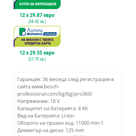
125
mm
12
x
29.87
евро
(
58.42
лв.)
12
x
29.55
евро
(
57.79
лв.)
Гаранция: 36 месеца след регистрация в
сайта www.bosch-
professional.com/bg/bg/pro360/
Напрежение: 18 V
Капацитет на батерията: 4 Ah
Вид на батерията: Li-Ion
Обороти на празен ход: 11000 min-1
Диаметър на диска: 125 mm