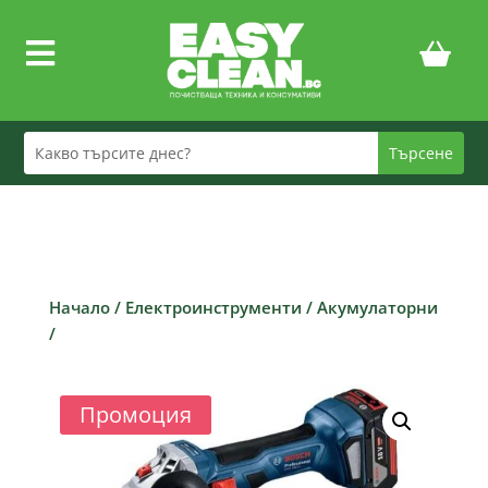

Начало
/
Електроинструменти
/
Акумулаторни
/
Промоция