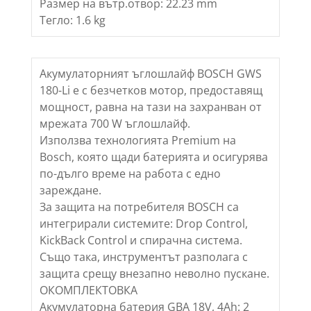
Размер на вътр.отвор: 22.23 mm
Тегло: 1.6 kg
Акумулаторният ъглошлайф BOSCH GWS
180-Li е с безчетков мотор, предоставящ
мощност, равна на тази на захранван от
мрежата 700 W ъглошлайф.
Използва технологията Premium на
Bosch, която щади батерията и осигурява
по-дълго време на работа с едно
зареждане.
За защита на потребителя BOSCH са
интегрирали системите: Drop Control,
KickBack Control и спирачна система.
Също така, инструментът разполага с
защита срещу внезапно неволно пускане.
ОКОМПЛЕКТОВКА
Акумулаторна батерия GBA 18V, 4Ah: 2