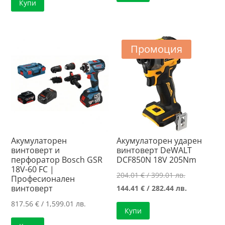
Купи
232.64 €
е:
/
230.31 €
/
165.89 €
510.00 лв..
/
455.00 лв..
/
450.45 лв..
324.45 лв..
Промоция
Акумулаторен
Акумулаторен ударен
винтоверт и
винтоверт DeWALT
перфоратор Bosch GSR
DCF850N 18V 205Nm
18V-60 FC |
Original
204.01
€
/ 399.01 лв.
Професионален
винтоверт
price
Текущата
144.41
€
/ 282.44 лв.
was:
цена
817.56
€
/ 1,599.01 лв.
Купи
204.01 €
е: