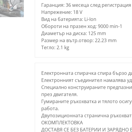
Гаранция: 36 месеца след регистрация 
Напрежение: 18 V
Вид на батерията: Li-Ion
Обороти на празен ход: 9000 min-1
Диаметър на диска: 125 mm
Размер на вътр.отвор: 22.23 mm
Тегло: 2.1 kg
Електронната спирачка спира бързо ди
Електронният съединител намалява уда
Специално конструираните предпазни 
през двигателя.
Гумираните ръкохватка и тялото осиг
работа.
Двупозиционната странична ръкохватк
ОКОМПЛЕКТОВКА
ДОСТАВЯ СЕ БЕЗ БАТЕРИИ И ЗАРЯДНО 