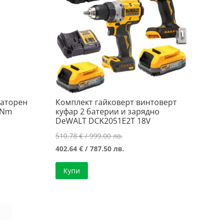
латорен
Комплект гайковерт винтоверт
2Nm
куфар 2 батерии и зарядно
DeWALT DCK2051E2T 18V
Original
510.78
€
/ 999.00 лв.
а
price
Текущата
402.64
€
/ 787.50 лв.
was:
цена
Купи
510.78 €
е:
/
402.64 €
..
999.00 лв..
/
..
787.50 лв..