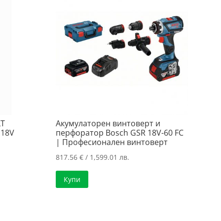
LT
Акумулаторен винтоверт и
 18V
перфоратор Bosch GSR 18V-60 FC
| Професионален винтоверт
817.56
€
/ 1,599.01 лв.
а
Купи
..