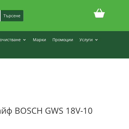
очистване
Марки
Промоции
Услуги
айф BOSCH GWS 18V-10