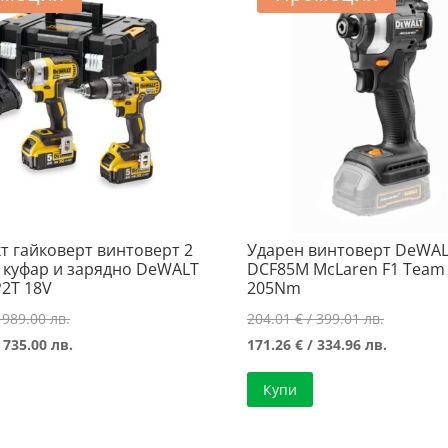
т гайковерт винтоверт 2
Ударен винтоверт DeWA
 куфар и зарядно DeWALT
DCF85M McLaren F1 Team
2T 18V
205Nm
Original
Original
 989.00 лв.
204.01
€
/ 399.01 лв.
price
Текущата
price
Текущат
 735.00 лв.
171.26
€
/ 334.96 лв.
was:
цена
was:
цена
Купи
505.67 €
е:
204.01 €
е:
/
375.80 €
/
171.26 €
989.00 лв..
/
399.01 лв
/