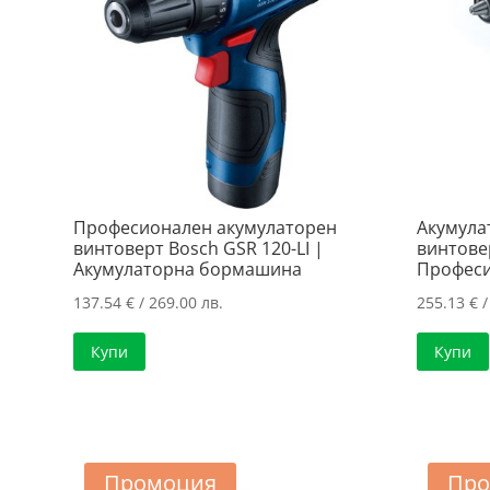
Професионален акумулаторен
Акумула
винтоверт Bosch GSR 120-LI |
винтове
Акумулаторна бормашина
Професи
137.54
€
/ 269.00 лв.
255.13
€
/
Купи
Купи
Промоция
Про