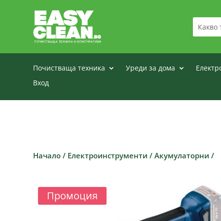
Почистваща техника
Уреди за дома
Електр
Вход
Начало
/
Електроинструменти
/
Акумулаторни
/
Промоция