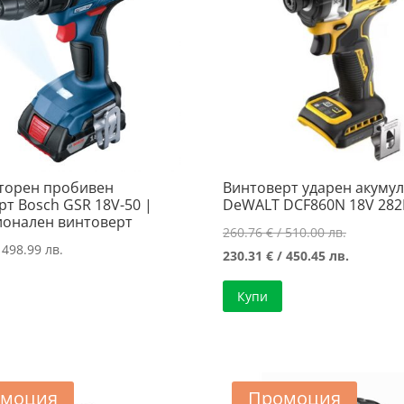
торен пробивен
Винтоверт ударен акуму
рт Bosch GSR 18V-50 |
DeWALT DCF860N 18V 28
онален винтоверт
Original
260.76
€
/ 510.00 лв.
 498.99 лв.
price
Текущат
230.31
€
/ 450.45 лв.
was:
цена
Купи
260.76 €
е:
/
230.31 €
510.00 лв
/
450.45 лв
моция
Промоция