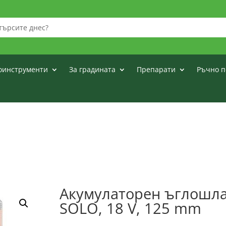
оинструменти
За градината
Препарати
Ръчно п
Акумулаторен ъглошл
SOLO, 18 V, 125 mm