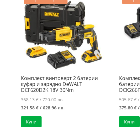
Комплект винтоверт 2 батерии
Комплек
куфар и зарядно DeWALT
батерии
DCF620D2K 18V 30Nm
DCK266P
Original
368.13
€
/ 720.00 лв.
505.67
€
/
price
Текущата
321.58
€
/ 628.96 лв.
375.80
€
/
was:
цена
Купи
Купи
368.13 €
е:
/
321.58 €
720.00 лв..
/