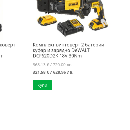
йковерт
Комплект винтоверт 2 батерии
куфар и зарядно DeWALT
рт
DCF620D2K 18V 30Nm
Original
368.13
€
/ 720.00 лв.
price
Текущата
321.58
€
/ 628.96 лв.
was:
цена
Купи
368.13 €
е:
/
321.58 €
720.00 лв..
/
628.96 лв..