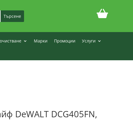
очистване
Марки
Промоции
Услуги
айф DeWALT DCG405FN,