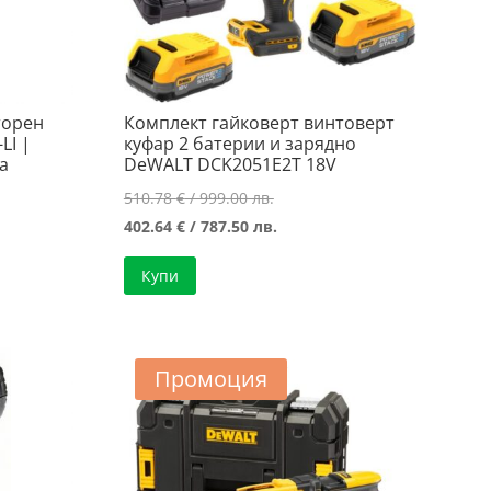
торен
Комплект гайковерт винтоверт
LI |
куфар 2 батерии и зарядно
а
DeWALT DCK2051E2T 18V
Original
510.78
€
/ 999.00 лв.
price
Текущата
402.64
€
/ 787.50 лв.
was:
цена
Купи
510.78 €
е:
/
402.64 €
999.00 лв..
/
787.50 лв..
Промоция