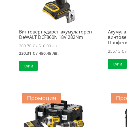
Винтоверт ударен акумулаторен
Акумула
DeWALT DCF860N 18V 282Nm
винтове
Професи
Original
260.76
€
/ 510.00 лв.
255.13
€
/
price
Текущата
230.31
€
/ 450.45 лв.
was:
цена
Купи
Купи
260.76 €
е:
/
230.31 €
510.00 лв..
/
450.45 лв..
Промоция
Про