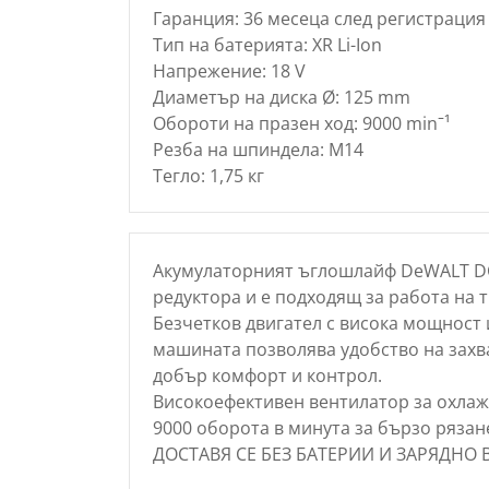
Гаранция: 36 месеца след регистрация 
Тип на батерията: XR Li-Ion
Напрежение: 18 V
Диаметър на диска Ø: 125 mm
Обороти на празен ход: 9000 minˉ¹
Резба на шпиндела: М14
Тегло: 1,75 кг
Акумулаторният ъглошлайф DeWALT DC
редуктора и е подходящ за работа на 
Безчетков двигател с висока мощност 
машината позволява удобство на захва
добър комфорт и контрол.
Високоефективен вентилатор за охлаж
9000 оборота в минута за бързо рязан
ДОСТАВЯ СЕ БЕЗ БАТЕРИИ И ЗАРЯДНО 