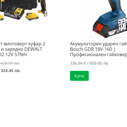
т винтоверт куфар 2
Акумулаторен ударен га
 и зарядно DEWALT
Bosch GDR 18V-160 |
D2 12V 57Nm
Професионален гайкове
Original
 428.99 лв.
336.94
€
/ 659.00 лв.
price
Текущата
 324.45 лв.
Купи
was:
цена
219.34 €
е:
/
165.89 €
428.99 лв..
/
324.45 лв..