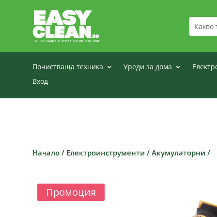
Почистваща техника
Уреди за дома
Електр
Вход
Начало
/
Електроинструменти
/
Акумулаторни
/
Промоция