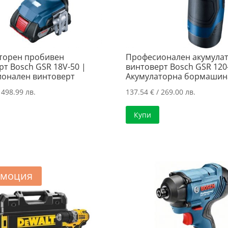
торен пробивен
Професионален акумула
рт Bosch GSR 18V-50 |
винтоверт Bosch GSR 120-
онален винтоверт
Акумулаторна бормашин
 498.99 лв.
137.54
€
/ 269.00 лв.
Купи
моция