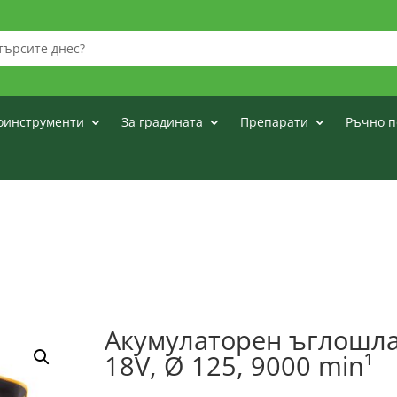
оинструменти
За градината
Препарати
Ръчно п
Акумулаторен ъглошл
18V, Ø 125, 9000 min¹