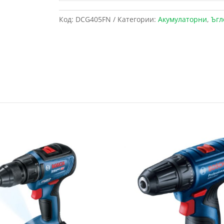
Код:
DCG405FN
Категории:
Акумулаторни
,
Ъгл