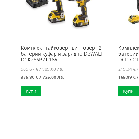
Комплект гайковерт винтоверт 2
Комплек
батерии куфар и зарядно DeWALT
батерии
DCK266P2T 18V
DCD701
Original
505.67
€
/ 989.00 лв.
219.34
€
/
price
Текущата
375.80
€
/ 735.00 лв.
165.89
€
/
was:
цена
Купи
Купи
505.67 €
е:
/
375.80 €
989.00 лв..
/
735.00 лв..