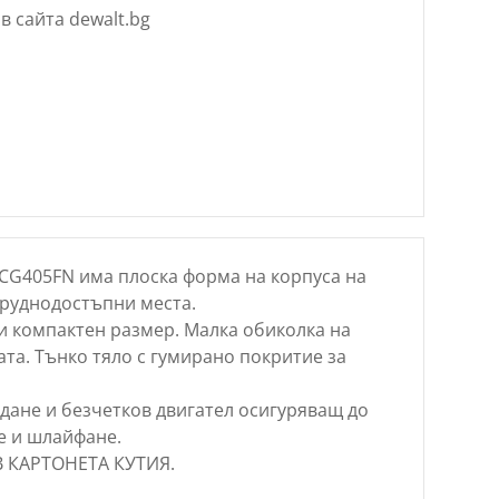
в сайта dewalt.bg
G405FN има плоска форма на корпуса на
труднодостъпни места.
и компактен размер. Малка обиколка на
та. Тънко тяло с гумирано покритие за
дане и безчетков двигател осигуряващ до
е и шлайфане.
В КАРТОНЕТА КУТИЯ.