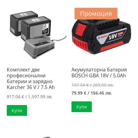
/
134.99 лв..
99.75 лв..
Промоция
Комплект две
Акумулаторна батерия
професионални
BOSCH GBA 18V / 5.0Ah
батерии и зарядно
Original
137.54
€
/ 269.00 лв.
Karcher 36 V / 7.5 Ah
Текущата
price
79.99
€
/ 156.45 лв.
817.04
€
/ 1,597.99 лв.
цена
was:
Купи
е:
137.54 €
Купи
79.99 €
/
/
269.00 лв..
156.45 лв..