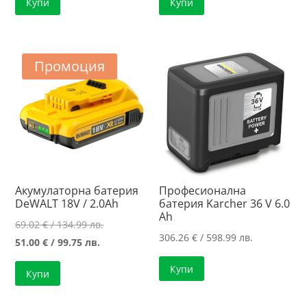
Купи
Купи
Промоция
Акумулаторна батерия
Професионална
DeWALT 18V / 2.0Ah
батерия Karcher 36 V 6.0
Ah
Original
69.02
€
/ 134.99 лв.
306.26
€
/ 598.99 лв.
Текущата
price
51.00
€
/ 99.75 лв.
цена
was:
Купи
Купи
е:
69.02 €
51.00 €
/