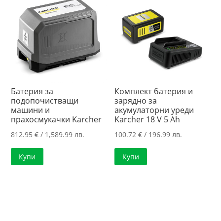
Батерия за
Комплект батерия и
подопочистващи
зарядно за
машини и
акумулаторни уреди
прахосмукачки Karcher
Karcher 18 V 5 Ah
812.95
€
/ 1,589.99 лв.
100.72
€
/ 196.99 лв.
Купи
Купи