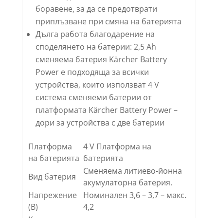
боравене, за да се предотврати
приплъзване при смяна на батерията
Дълга работа благодарение на
споделянето на батерии: 2,5 Ah
сменяема батерия Kärcher Battery
Power е подходяща за всички
устройства, които използват 4 V
система сменяеми батерии от
платформата Kärcher Battery Power –
дори за устройства с две батерии
Платформа
4 V Платформа на
на батерията
батерията
Сменяема литиево-йонна
Вид батерия
акумулаторна батерия.
Напрежение
Номинален 3,6 – 3,7 – макс.
(В)
4,2