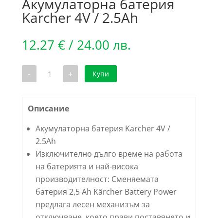
Акумулаторна батерия
Karcher 4V / 2.5Ah
12.27
€
/ 24.00 лв.
количество
-
+
Купи
за
Акумулаторна
батерия
Karcher
4V
Описание
/
2.5Ah
Акумулаторна батерия Karcher 4V /
2.5Ah
Изключително дълго време на работа
на батерията и най-висока
производителност: Сменяемата
батерия 2,5 Ah Kärcher Battery Power
предлага лесен механизъм за
отключване, което прави поставянето и