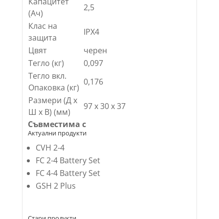
Капацитет
2,5
(Ач)
Клас на
IPX4
защита
Цвят
черен
Тегло (кг)
0,097
Тегло вкл.
0,176
Опаковка (кг)
Размери (Д х
97 x 30 x 37
Ш х В) (мм)
Съвместима с
Актуални продукти
CVH 2-4
FC 2-4 Battery Set
FC 4-4 Battery Set
GSH 2 Plus
Стари продукти