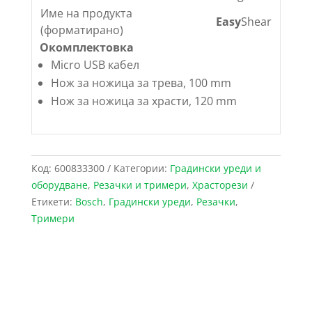
Име на продукта
Easy
Shear
(форматирано)
Окомплектовка
Micro USB кабел
Нож за ножица за трева, 100 mm
Нож за ножица за храсти, 120 mm
Код:
600833300
Категории:
Градински уреди и
оборудване
,
Резачки и тримери
,
Храсторези
Етикети:
Bosch
,
Градински уреди
,
Резачки
,
Тримери