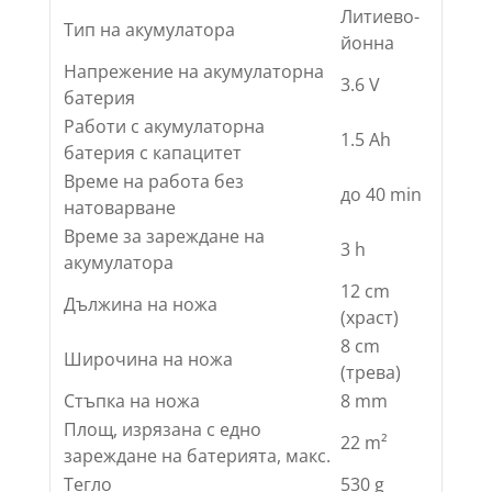
Литиево-
Тип на акумулатора
йонна
Напрежение на акумулаторна
3.6 V
батерия
Работи с акумулаторна
1.5 Ah
батерия с капацитет
Време на работа без
до 40 min
натоварване
Време за зареждане на
3 h
акумулатора
12 cm
Дължина на ножа
(храст)
8 cm
Широчина на ножа
(трева)
Стъпка на ножа
8 mm
Площ, изрязана с едно
22 m²
зареждане на батерията, макс.
Тегло
530 g