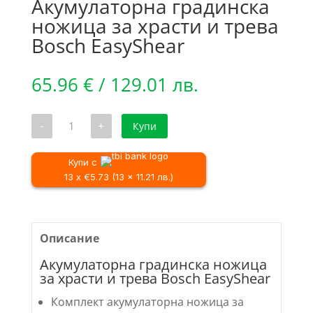
Акумулаторна градинска
ножица за храсти и трева
Bosch EasyShear
65.96
€
/ 129.01 лв.
количество
-
+
Купи
за
Акумулаторна
градинска
ножица
Купи с
за
13 x €5.73 (13 x 11.21 лв.)
храсти
и
трева
Bosch
EasyShear
Описание
Акумулаторна градинска ножица
за храсти и трева Bosch EasyShear
Комплект акумулаторна ножица за