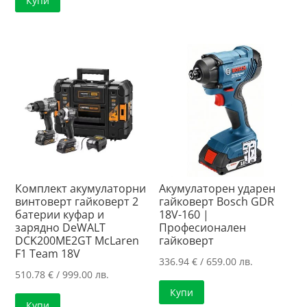
Купи
168.22 €
е:
/
144.41 €
329.01 лв..
/
282.44 лв..
Комплект акумулаторни
Акумулаторен ударен
винтоверт гайковерт 2
гайковерт Bosch GDR
батерии куфар и
18V-160 |
зарядно DeWALT
Професионален
DCK200ME2GT McLaren
гайковерт
F1 Team 18V
336.94
€
/ 659.00 лв.
510.78
€
/ 999.00 лв.
Купи
Купи