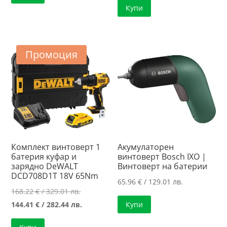
Купи
161.39 €
е:
/
144.41 €
315.65 лв..
/
282.44 лв..
Промоция
Комплект винтоверт 1
Акумулаторен
батерия куфар и
винтоверт Bosch IXO |
зарядно DeWALT
Винтоверт на батерии
DCD708D1T 18V 65Nm
65.96
€
/ 129.01 лв.
Original
168.22
€
/ 329.01 лв.
price
Текущата
144.41
€
/ 282.44 лв.
Купи
was:
цена