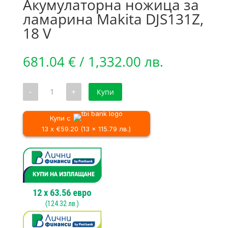
Акумулаторна ножица за
ламарина Makita DJS131Z,
18 V
681.04
€
/ 1,332.00 лв.
количество
-
+
Купи
за
Акумулаторна
ножица
за
Купи с
ламарина
13 x €59.20 (13 x 115.79 лв.)
Makita
DJS131Z,
18
V
12
x
63.56
евро
(
124.32
лв.)