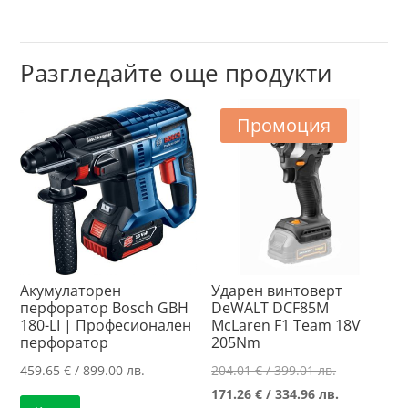
Разгледайте още продукти
Промоция
Акумулаторен
Ударен винтоверт
перфоратор Bosch GBH
DeWALT DCF85M
180-LI | Професионален
McLaren F1 Team 18V
перфоратор
205Nm
Original
459.65
€
/ 899.00 лв.
204.01
€
/ 399.01 лв.
price
Текущата
171.26
€
/ 334.96 лв.