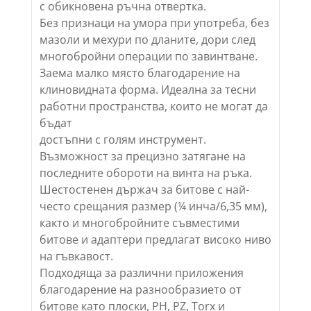
с обикновена ръчна отвертка.
Без признаци на умора при употреба, без
мазоли и мехури по дланите, дори след
многобройни операции по завинтване.
Заема малко място благодарение на
клиновидната форма. Идеална за тесни
работни пространства, които не могат да
бъдат
достъпни с голям инструмент.
Възможност за прецизно затягане на
последните обороти на винта на ръка.
Шестостенен държач за битове с най-
често срещания размер (¼ инча/6,35 мм),
както и многобройните съвместими
битове и адаптери предлагат високо ниво
на гъвкавост.
Подходяща за различни приложения
благодарение на разнообразието от
битове като плоски, PH, PZ, Torx и