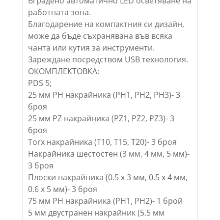
Вградено автоматично LED осветяване на
работната зона.
Благодарение на компактния си дизайн,
може да бъде съхранявана във всяка
чанта или кутия за инструменти.
Зареждане посредством USB технология.
ОКОМПЛЕКТОВКА:
PDS 5;
25 мм PH накрайника (PH1, PH2, PH3)- 3
броя
25 мм PZ накрайника (PZ1, PZ2, PZ3)- 3
броя
Torx накрайника (T10, T15, T20)- 3 броя
Накрайника шестостен (3 мм, 4 мм, 5 мм)-
3 броя
Плоски накрайника (0.5 x 3 мм, 0.5 x 4 мм,
0.6 x 5 мм)- 3 броя
75 мм PН накрайника (PH1, PH2)- 1 брой
5 мм двустранен накрайник (5.5 мм