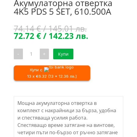
Акумулаторна отвертка
4K5 PDS 5 SET, 610.500A
Original
74.14
€
/ 145.01 лв.
price
Текущата
72.72
€
/ 142.23 лв.
was:
цена
74.14 €
е:
количество
-
+
Купи
/
72.72 €
за
Акумулаторна
145.01 лв..
/
отвертка
142.23 лв..
4K5
Купи с
PDS
13 x €6.32 (13 x 12.36 лв.)
5
SET,
610.500A
Мощна акумулаторна отвертка в
комплект с накрайници за бърза, удобна
и спестяваща усилия работа.
Спестяващо време затягане на винтове,
четири пъти по-бързо от ръчно затягане