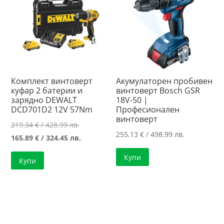
Комплект винтоверт
Акумулаторен пробивен
куфар 2 батерии и
винтоверт Bosch GSR
зарядно DEWALT
18V-50 |
DCD701D2 12V 57Nm
Професионален
винтоверт
Original
219.34
€
/ 428.99 лв.
255.13
€
/ 498.99 лв.
price
Текущата
165.89
€
/ 324.45 лв.
was:
цена
Купи
Купи
219.34 €
е:
/
165.89 €
428.99 лв..
/
324.45 лв..