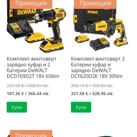
Промоция
Промоция
Комплект винтоверт
Комплект винтоверт 2
зарядно куфар и 2
батерии куфар и
батерии DeWALT
зарядно DeWALT
DCD709D2T 18V 65Nm
DCF620D2K 18V 30Nm
Original
Original
223.95
€
/ 438.01 лв.
368.13
€
/ 720.00 лв.
price
Текущата
price
Текущата
187.36
€
/ 366.44 лв.
321.58
€
/ 628.96 лв.
was:
цена
was:
цена
Купи
Купи
223.95 €
е:
368.13 €
е:
/
187.36 €
/
321.58 €
438.01 лв..
/
720.00 лв..
/
366.44 лв..
628.96 лв..
Промоция