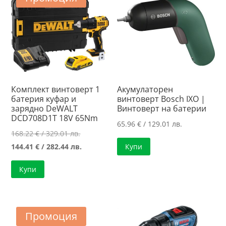
Комплект винтоверт 1
Акумулаторен
батерия куфар и
винтоверт Bosch IXO |
зарядно DeWALT
Винтоверт на батерии
DCD708D1T 18V 65Nm
65.96
€
/ 129.01 лв.
Original
168.22
€
/ 329.01 лв.
price
Текущата
144.41
€
/ 282.44 лв.
Купи
was:
цена
Купи
168.22 €
е:
/
144.41 €
329.01 лв..
/
282.44 лв..
Промоция