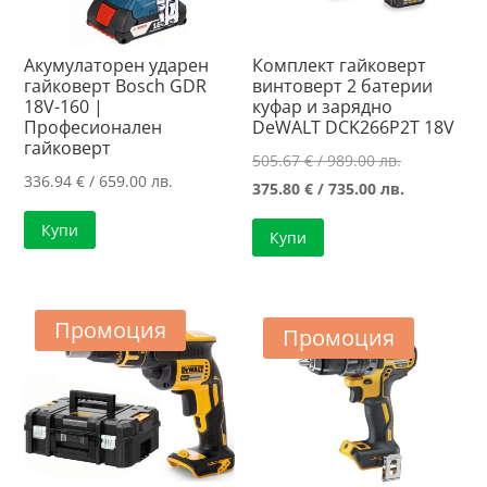
Акумулаторен ударен
Комплект гайковерт
гайковерт Bosch GDR
винтоверт 2 батерии
18V-160 |
куфар и зарядно
Професионален
DeWALT DCK266P2T 18V
гайковерт
Original
505.67
€
/ 989.00 лв.
336.94
€
/ 659.00 лв.
price
Текущата
375.80
€
/ 735.00 лв.
was:
цена
Купи
Купи
505.67 €
е:
/
375.80 €
989.00 лв..
/
Промоция
735.00 лв..
Промоция