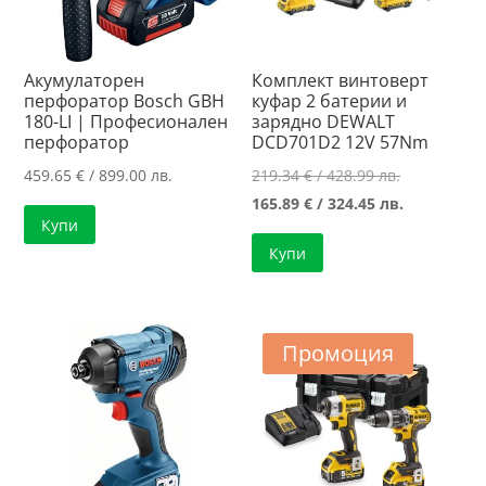
Акумулаторен
Комплект винтоверт
перфоратор Bosch GBH
куфар 2 батерии и
180-LI | Професионален
зарядно DEWALT
перфоратор
DCD701D2 12V 57Nm
Original
459.65
€
/ 899.00 лв.
219.34
€
/ 428.99 лв.
price
Текущата
165.89
€
/ 324.45 лв.
Купи
was:
цена
Купи
219.34 €
е:
/
165.89 €
428.99 лв..
/
324.45 лв..
Промоция