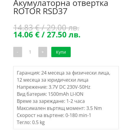
Акумулаторна отвертка
ROTOR RSD37
Original
14.83
€
/ 29.00 лв.
price
Текущата
14.06
€
/ 27.50 лв.
was:
цена
14.83 €
е:
количество
-
+
Купи
/
14.06 €
за
Акумулаторна
29.00 лв..
/
отвертка
27.50 лв..
ROTOR
RSD37
Гаранция: 24 месеца за физически лица,
12 месеца за юридически лица
Напрежение: 3.7V DC 230V-50Hz
Вид батерия: 1500mAh LI-ION
Време за зареждане: 1-2 часа
Максимален въртящ момент: 3.5 Nm
Скорост на въртене: 0-180 min-1
Тегло: 0.5 kg