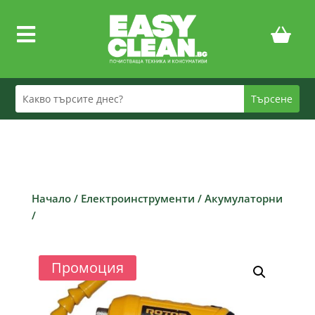

Начало
/
Електроинструменти
/
Акумулаторни
/
Промоция