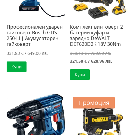
Професионален ударен
Комплект винтоверт 2
гайковерт Bosch GDS
батерии куфар и
250-LI | Акумулаторен
зарядно DeWALT
гайковерт
DCF620D2K 18V 30Nm
Original
331.83
€
/ 649.00 лв.
368.13
€
/ 720.00 лв.
price
Текущата
321.58
€
/ 628.96 лв.
Купи
was:
цена
Купи
368.13 €
е:
/
321.58 €
720.00 лв..
/
628.96 лв..
Промоция