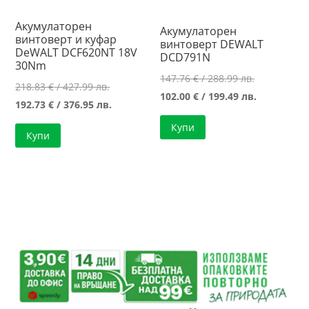
Акумулаторен
Акумулаторен
винтоверт и куфар
винтоверт DEWALT
DeWALT DCF620NT 18V
DCD791N
30Nm
Original
147.76
€
/ 288.99 лв.
Original
218.83
€
/ 427.99 лв.
price
Текущата
102.00
€
/ 199.49 лв.
price
Текущата
192.73
€
/ 376.95 лв.
was:
цена
was:
цена
Купи
147.76 €
е:
Купи
218.83 €
е:
/
102.00 €
/
192.73 €
288.99 лв..
/
427.99 лв..
/
199.49 лв..
376.95 лв..