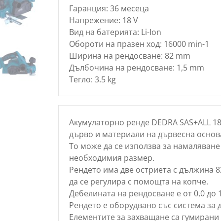
Гаранция: 36 месеца
Напрежение: 18 V
Вид на батерията: Li-Ion
Обороти на празен ход: 16000 min-1
Ширина на рендосване: 82 mm
Дълбочина на рендосване: 1,5 mm
Тегло: 3.5 kg
Акумулаторно ренде DEDRA SAS+ALL 18
дърво и материали на дървесна основ
То може да се използва за намаляване
необходимия размер.
Рендето има две остриета с дължина 
да се регулира с помощта на копче.
Дебелината на рендосване е от 0,0 до 
Рендето е оборудвано със система за 
Елементите за захващане са гумирани 