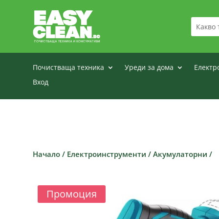
Почистваща техника
Уреди за дома
Електр
Вход
Начало
/
Електроинструменти
/
Акумулаторни
/
Промоция