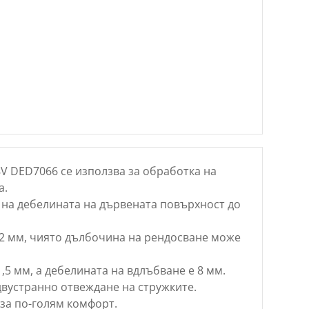
V DED7066 се използва за обработка на
а.
 на дебелината на дървената повърхност до
82 мм, чиято дълбочина на рендосване може
1,5 мм, а дебелината на вдлъбване е 8 мм.
двустранно отвеждане на стружките.
за по-голям комфорт.