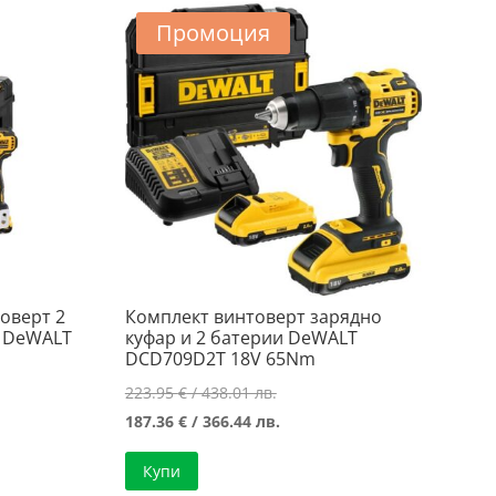
324.45 лв..
Промоция
оверт 2
Комплект винтоверт зарядно
о DeWALT
куфар и 2 батерии DeWALT
DCD709D2T 18V 65Nm
Original
223.95
€
/ 438.01 лв.
а
price
Текущата
187.36
€
/ 366.44 лв.
was:
цена
Купи
223.95 €
е: