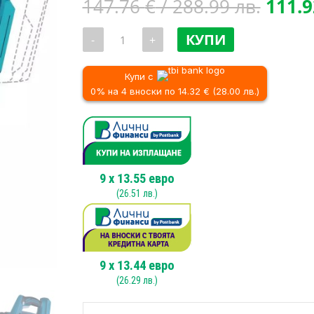
Origi
147.76
€
/ 288.99 лв.
111.
price
количество
was:
КУПИ
-
+
за
147.7
Акумулаторно
ренде
/
DEDRA
Купи с
288.9
DED7066
0% на 4 вноски по 14.32 € (28.00 лв.)
SAS+ALL,
18V,
82mm
9
x
13.55
евро
(
26.51
лв.)
9
x
13.44
евро
(
26.29
лв.)