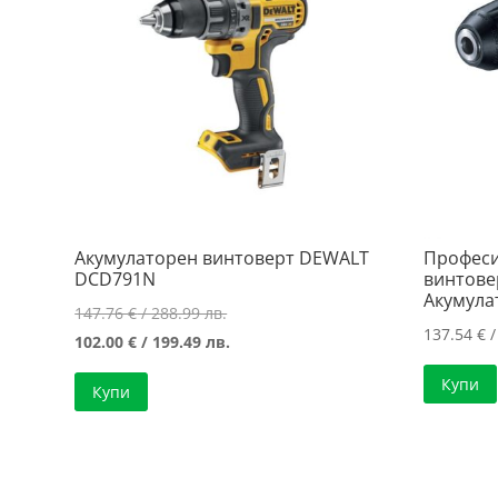
Акумулаторен винтоверт DEWALT
Професи
DCD791N
винтовер
Акумула
Original
147.76
€
/ 288.99 лв.
137.54
€
/
price
Текущата
102.00
€
/ 199.49 лв.
was:
цена
Купи
Купи
147.76 €
е:
/
102.00 €
288.99 лв..
/
199.49 лв..