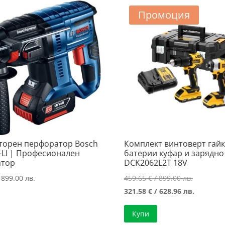
Промоция
торен перфоратор Bosch
Комплект винтоверт гайк
-LI | Професионален
батерии куфар и зарядн
атор
DCK2062L2T 18V
Original
 899.00 лв.
459.65
€
/ 899.00 лв.
price
Текущат
321.58
€
/ 628.96 лв.
was:
цена
Купи
459.65 €
е: