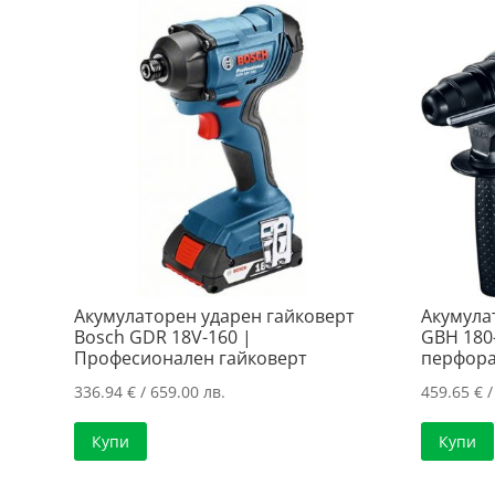
Акумулаторен ударен гайковерт
Акумула
Bosch GDR 18V-160 |
GBH 180
Професионален гайковерт
перфор
336.94
€
/ 659.00 лв.
459.65
€
/
Купи
Купи