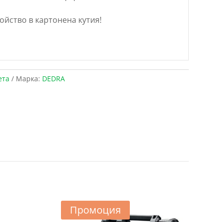
ойство в картонена кутия!
ета
Марка:
DEDRA
Промоция