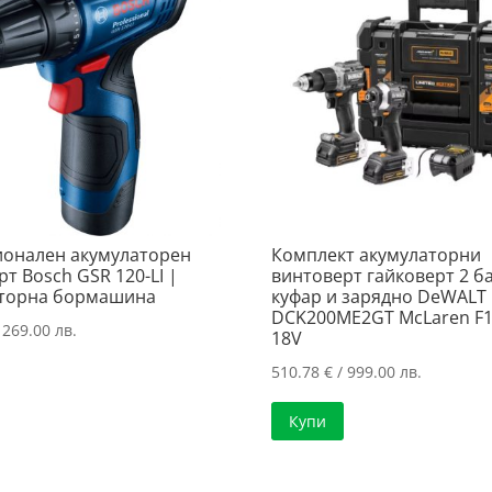
онален акумулаторен
Комплект акумулаторни
т Bosch GSR 120-LI |
винтоверт гайковерт 2 б
торна бормашина
куфар и зарядно DeWALT
DCK200ME2GT McLaren F
 269.00 лв.
18V
510.78
€
/ 999.00 лв.
Купи