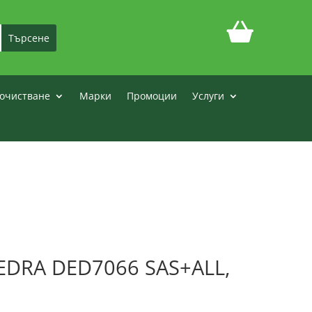
очистване
Марки
Промоции
Услуги
EDRA DED7066 SAS+ALL,