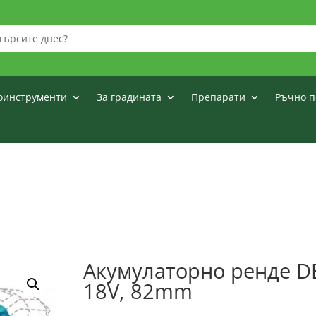
оинструменти
За градината
Препарати
Ръчно п
Акумулаторно ренде D
18V, 82mm