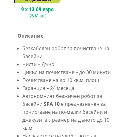
9
x
13.09
евро
(
25.61
лв.)
Описание
Безкабелен робот за почистване на
басейни
Чисти – Дъно
Цикъл на почистване – до 30 минути
Почистване на до 10 кв.м. площ
Гаранция – 24 месеца
Автономният безжичен робот за
басейни
SPA 10
е предназначен за
почистване на по-малки басейни и
джакузита с размер на дъното до 10
кв.м.
Насладете се на удобството да