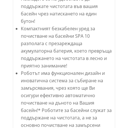
поддържате чистотата във вашия
басейн чрез натискането на един
бутон!
Компактният безкабелен уред за
почистване на басейни SPA 10
разполага с презареждаща
акумулаторна батерия, което превръща
поддържането на чистотата в лесно и
приятно занимание!
Роботът има функционален дизайн и
иноватична система за събиране на
замърсявания, чрез която ще Ви
осигури ефективно автоматично
почистване на дъното на Вашия
басейн!* Роботите за басейни служат за
поддържане на чистотата, а не за
основно почистване на замърсени