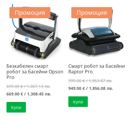
Промоция
Промоция
Безкабелен смарт
Смарт робот за басейни
робот за басейни Opson
Raptor Pro
Pro
Original
999.00
€
/ 1,953.87 лв.
Original
699.00
€
/ 1,367.13 лв.
price
Текущат
949.00
€
/ 1,856.08 лв.
price
Текущата
669.00
€
/ 1,308.45 лв.
was:
цена
was:
цена
Купи
999.00 €
е:
Купи
699.00 €
е:
/
949.00 €
/
669.00 €
1,953.87 л
/
1,367.13 лв..
/
1,856.08 л
1,308.45 лв..