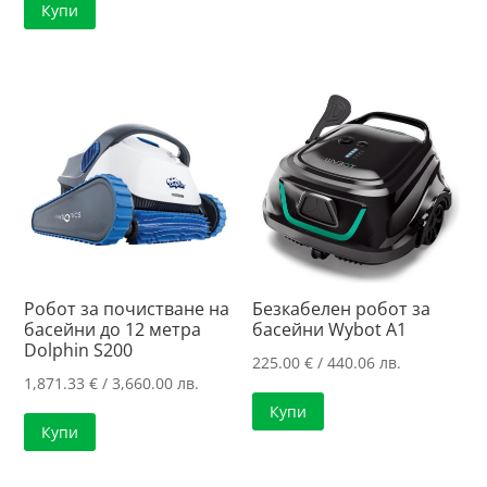
Купи
/
139.00 €
342.27 лв..
/
271.86 лв..
Робот за почистване на
Безкабелен робот за
басейни до 12 метра
басейни Wybot A1
Dolphin S200
225.00
€
/ 440.06 лв.
1,871.33
€
/ 3,660.00 лв.
Купи
Купи