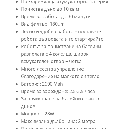
Презареждаща акумулаторна батерия
Почиства дъно до 10 кв.м
Време за работа: до 30 минути
Вид филтър: 180μm
Лесно и удобна работа – поставете
робота във водата и го стартирайте
Роботът за почистване на басейни
разполага с 4 колелца, широк
всмукателен отвор + четка
Много лесен за управление
благодарение на малкото си тегло
Батерия: 2600 Mah
Време за зареждане: 2.5-3.5 часа
За почистване на басейни с равно
дъно*
Мощност: 28W
Максимална дълбочина: 2 метра
Приблизителна скорост на движение: