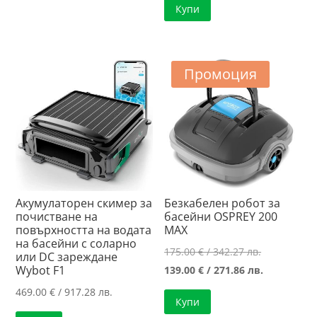
Купи
1,504.03 лв..
/
195.00 €
е:
1,425.80 лв..
/
159.00 €
381.39 лв..
/
310.98 лв..
Промоция
Акумулаторен скимер за
Безкабелен робот за
почистване на
басейни OSPREY 200
повърхността на водата
MAX
на басейни с соларно
Original
175.00
€
/ 342.27 лв.
или DC зареждане
Wybot F1
price
Текущата
139.00
€
/ 271.86 лв.
was:
цена
469.00
€
/ 917.28 лв.
Купи
175.00 €
е: