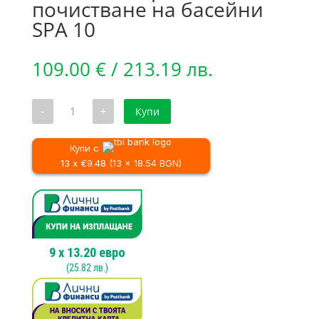
почистване на басейни
SPA 10
109.00
€
/ 213.19 лв.
количество
-
+
Купи
за
Безкабелен
робот
за
Купи с
почистване
13 x €9.48 (13 x 18.54 BGN)
на
басейни
SPA
10
9
x
13.20
евро
(
25.82
лв.)