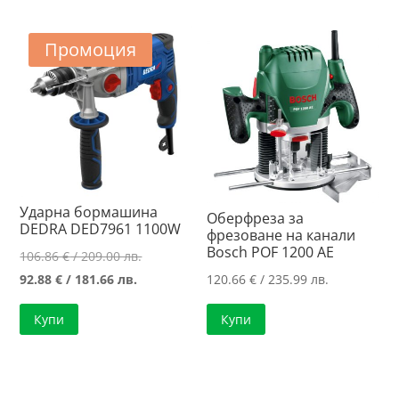
/
115.96 €
279.00 лв..
/
Промоция
226.80 лв..
Ударна бормашина
Оберфреза за
DEDRA DED7961 1100W
фрезоване на канали
Bosch POF 1200 AE
Original
106.86
€
/ 209.00 лв.
Текущата
price
92.88
€
/ 181.66 лв.
120.66
€
/ 235.99 лв.
цена
was:
Купи
Купи
е:
106.86 €
92.88 €
/
/
209.00 лв..
181.66 лв..