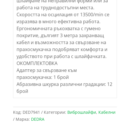
шлайфане на неправилни форми или за
работа на труднодостъпни места.
Скоростта на осцилация от 13500/min се
изразява в много ефективна работа.
Ергономичната ръкохватка с гумено
покритие, дългият 3 метра захранващ
кабел и възможността за свързване на
прахосмукачка подобряват комфорта и
удобството при работа с шлайфачката.
ОКОМПЛЕКТОВКА
Адаптер за свързване към
прахосмукачка: 1 брой
Абразивна шкурка различни градации: 12
брой
Код:
DED7941
Категории:
Виброшлайфи
,
Кабелни
Марка:
DEDRA