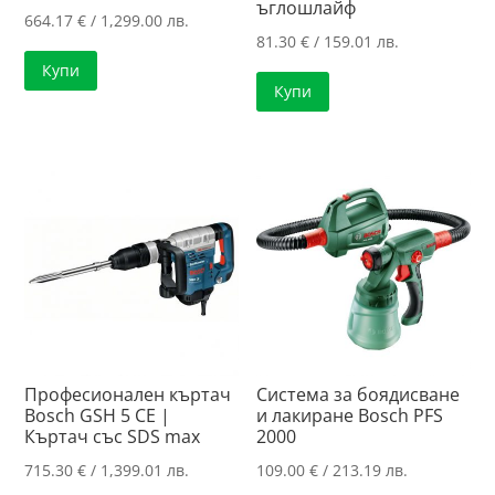
ъглошлайф
664.17
€
/ 1,299.00 лв.
81.30
€
/ 159.01 лв.
Купи
Купи
Професионален къртач
Система за боядисване
Bosch GSH 5 CE |
и лакиране Bosch PFS
Къртач със SDS max
2000
715.30
€
/ 1,399.01 лв.
109.00
€
/ 213.19 лв.