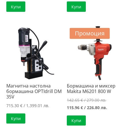
Купи
Купи
Промоция
Магнитна настолна
Бормашина и миксер
бормашина OPTIdrill DM
Makita M6201 800 W
35V
Original
142.65
€
/ 279.00 лв.
715.30
€
/ 1,399.01 лв.
price
Текущата
115.96
€
/ 226.80 лв.
was:
цена
Купи
Купи
142.65 €
е: