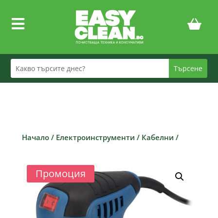

Начало
/
Електроинструменти
/
Кабелни
/
Промоция