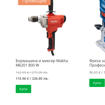
Промоция
Бормашина и миксер Makita
Фреза за
M6201 800 W
Професи
Original
142.65
€
/ 279.00 лв.
96.63
€
/ 
price
Текущата
115.96
€
/ 226.80 лв.
Купи
was:
цена
Купи
142.65 €
е:
/
115.96 €
279.00 лв..
/