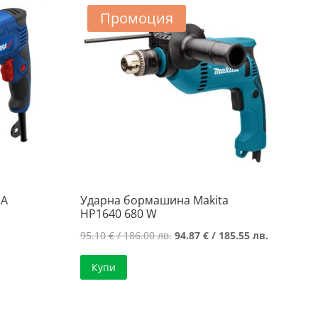
Промоция
RA
Ударна бормашина Makita
HP1640 680 W
Original
Текущата
95.10
€
/ 186.00 лв.
94.87
€
/ 185.55 лв.
price
цена
Купи
was:
е:
95.10 €
94.87 €
/
/