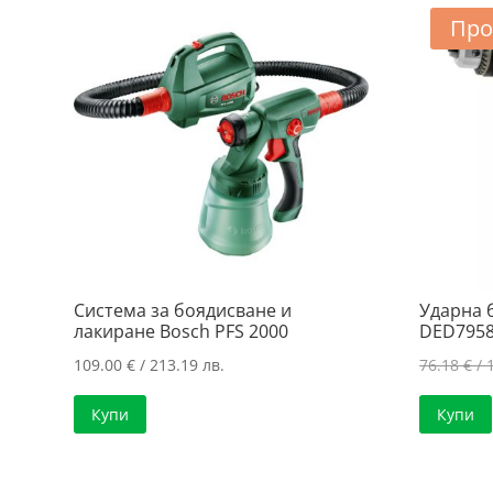
226.80 лв..
Про
Система за боядисване и
Ударна
лакиране Bosch PFS 2000
DED795
109.00
€
/ 213.19 лв.
76.18
€
/ 
Купи
Купи