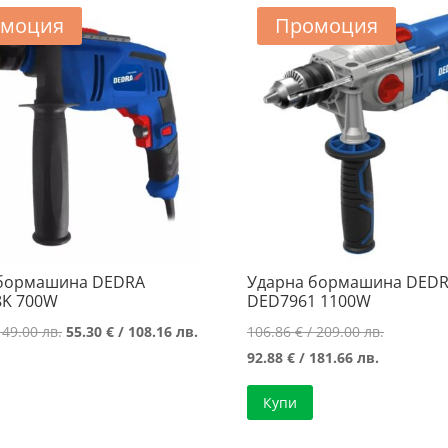
моция
Промоция
 бормашина DEDRA
Ударна бормашина DED
8K 700W
DED7961 1100W
Original
Текущата
Original
149.00 лв.
55.30
€
/ 108.16 лв.
106.86
€
/ 209.00 лв.
price
цена
Текущата
price
92.88
€
/ 181.66 лв.
was:
е:
цена
was:
Купи
76.18 €
55.30 €
е:
106.86 €
/
/
92.88 €
/