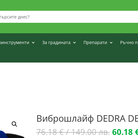
оинструменти
За градината
Препарати
Ръчно п
Виброшлайф DEDRA DE
Origina
76.18
€
/ 149.00 лв.
60.18