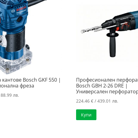
 кантове Bosch GKF 550 |
Професионален перфора
онална фреза
Bosch GBH 2-26 DRE |
Универсален перфорато
188.99 лв.
224.46
€
/ 439.01 лв.
Купи