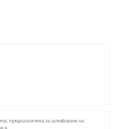
цена
е:
€
60.18 €
/
лв..
117.70 лв..
а, предназначена за шлифоване на
аса.