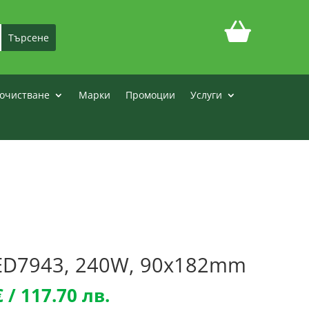
очистване
Марки
Промоции
Услуги
D7943, 240W, 90x182mm
l
Текущата
€
/ 117.70 лв.