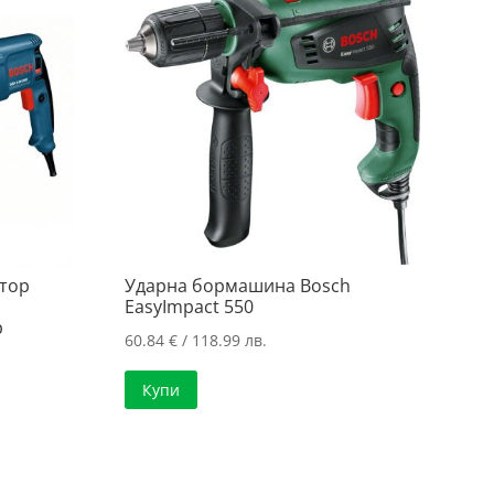
тор
Ударна бормашина Bosch
EasyImpact 550
р
60.84
€
/ 118.99 лв.
Купи