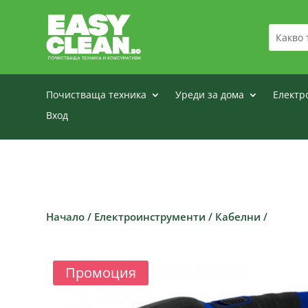
Почистваща техника
Уреди за дома
Електр
Вход
Начало
/
Електроинструменти
/
Кабелни
/
Промоция