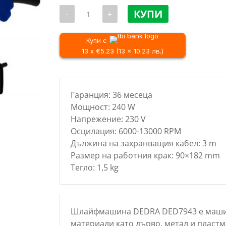
price
количество
was:
КУПИ
-
+
за
76.18 
Виброшлайф
DEDRA
/
DED7943,
Купи с
149.00 
240W,
13 x €5.23 (13 x 10.23 лв.)
90x182mm
Гаранция: 36 месеца
Мощност: 240 W
Напрежение: 230 V
Осцилация: 6000-13000 RPM
Дължина на захранващия кабел: 3 m
Размер на работния крак: 90×182 mm
Тегло: 1,5 kg
Шлайфмашина DEDRA DED7943 е машин
материали като дърво, метал и пластм