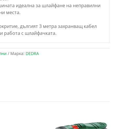
шината идеална за шлайфане на неправилни
ни места.
окритие, дългият 3 метра захранващ кабел
и работа с шлайфачката.
лни
Марка:
DEDRA