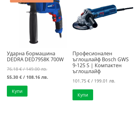
Ударна бормашина
Професионален
DEDRA DED7958K 700W
ъглошлайф Bosch GWS
9-125 S | Компактен
Original
76.18
€
/ 149.00 лв.
ъглошлайф
price
Текущата
55.30
€
/ 108.16 лв.
101.75
€
/ 199.01 лв.
was:
цена
Купи
76.18 €
е:
Купи
/
55.30 €
149.00 лв..
/
108.16 лв..