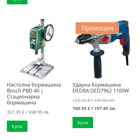
Промоция
Настолна бормашина
Ударна бормашина
Bosch PBD 40 |
DEDRA DED7962 1100W
Стационарна
Original
122.20
€
/ 239.00 лв.
бормашина
price
Текущата
100.93
€
/ 197.40 лв.
357.39
€
/ 698.99 лв.
was:
цена
Купи
122.20 €
е:
Купи
/
100.93 €