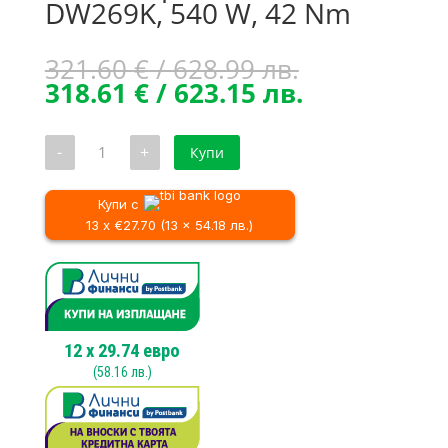
DW269K, 540 W, 42 Nm
Original
321.60
€
/ 628.99 лв.
price
Текущата
318.61
€
/ 623.15 лв.
was:
цена
321.60 €
е:
количество
-
+
Купи
/
318.61 €
за
Винтоверт
628.99 лв..
/
DeWALT
623.15 лв..
DW269K,
Купи с
540
13 x €27.70 (13 x 54.18 лв.)
W,
42
Nm
12
x
29.74
евро
(
58.16
лв.)