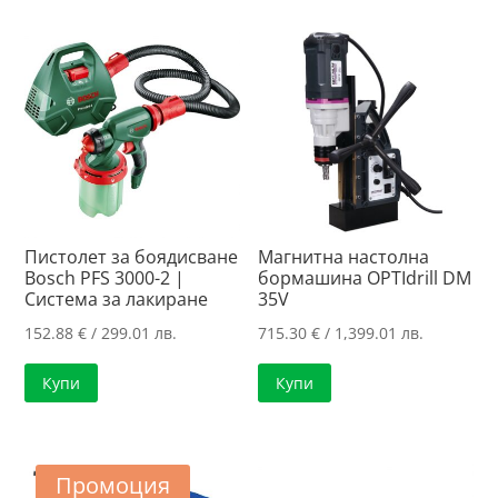
239.00 лв..
/
197.40 лв..
Пистолет за боядисване
Магнитна настолна
Bosch PFS 3000-2 |
бормашина OPTIdrill DM
Система за лакиране
35V
152.88
€
/ 299.01 лв.
715.30
€
/ 1,399.01 лв.
Купи
Купи
Промоция