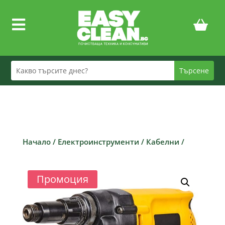

Начало
/
Електроинструменти
/
Кабелни
/
Промоция