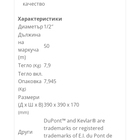
качество
Характеристики
Диаметър
1/2″
Дължина
на
50
маркуча
(m)
Тегло
7,9
(Kg)
Тегло вкл.
Опаковка
7,945
(Kg)
Размери
(Д х Ш х В)
390 x 390 x 170
(mm)
DuPont™ and Kevlar® are
trademarks or registered
Други
trademarks of E.I. du Pont de