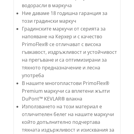
водорасли в маркуча
Ние даваме 18 годишна гаранция за
този градински маркуч
Градинските маркучи от серията за
напояване на Керхер и с качество
PrimoFlex
® се отличават с висока
гъвкавост, издръжливост и устойчивост
на прегъване и са оптимизирани за
тяхното предназначение и лесна
употреба
В нашите многопластови
PrimoFlex
®
Premium маркучи са вплетени жълти
DuPont™ KEVLAR® влакна
Използването на този материал е
отличителен белег на нашите маркучи
който допълнително подчертава
тяхната издържливост и изисквания за