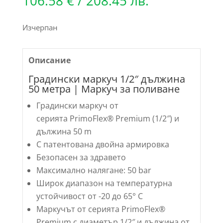
106.58
€
/ 208.45 лв.
Изчерпан
Описание
Градински маркуч 1/2″ дължина
50 метра | Маркуч за поливане
Градински маркуч от
серията
PrimoFlex
® Premium (1/2″) и
дължина 50 m
С патентована двойна армировка
Безопасен за здравето
Максимално налягане: 50 bar
Широк диапазон на температурна
устойчивост от -20 до 65° C
Маркучът от серията
PrimoFlex
®
Premium с диаметър 1/2″ и дължина от