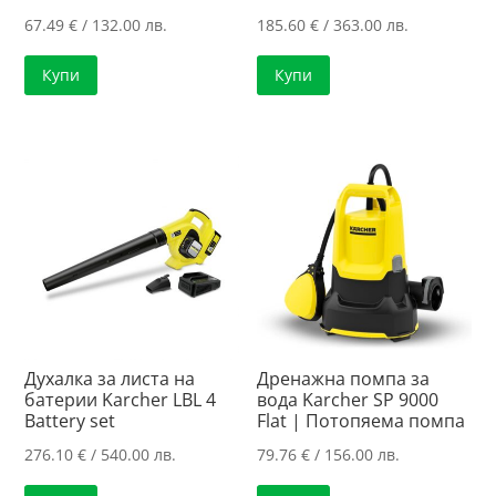
67.49
€
/ 132.00 лв.
185.60
€
/ 363.00 лв.
Купи
Купи
Духалка за листа на
Дренажна помпа за
батерии Karcher LBL 4
вода Karcher SP 9000
Battery set
Flat | Потопяема помпа
276.10
€
/ 540.00 лв.
79.76
€
/ 156.00 лв.