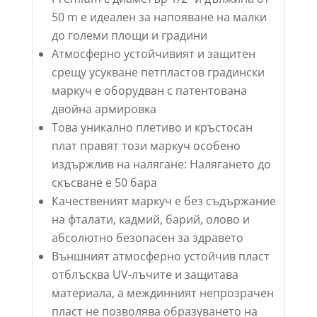
50 m е идеален за напояване на малки
до големи площи и градини
Атмосферно устойчивият и защитен
срещу усукване петпластов градински
маркуч е оборудван с патентована
двойна армировка
Това уникално плетиво и кръстосан
плат правят този маркуч особено
издържлив на налягане: Налягането до
скъсване е 50 бара
Качественият маркуч е без съдържание
на фталати, кадмий, барий, олово и
абсолютно безопасен за здравето
Външният атмосферно устойчив пласт
отблъсква UV-лъчите и защитава
материала, а междинният непрозрачен
пласт не позволява образуването на