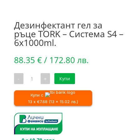
Дезинфектант гел за
ръце TORK – Система S4 –
6х1000ml.
88.35
€
/ 172.80 лв.
количество
-
+
Купи
за
Дезинфектант
гел
за
Купи с
ръце
13 x €7.68 (13 x 15.02 лв.)
TORK
-
Система
S4
-
6х1000ml.