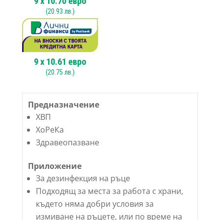
9
x
10.70
евро
(
20.93
лв.)
9
x
10.61
евро
(
20.75
лв.)
Предназначение
ХВП
ХоРеКа
Здравеопазване
Приложение
За дезинфекция на ръце
Подходящ за места за работа с храни,
където няма добри условия за
измиване на ръцете, или по време на