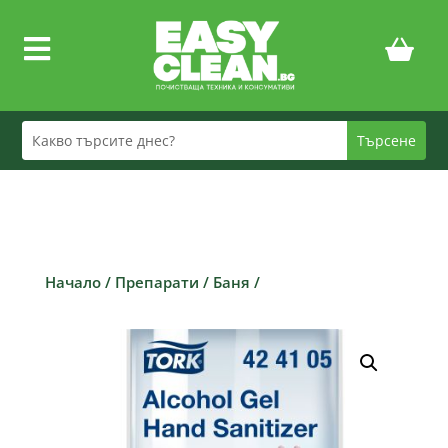

Начало
/
Препарати
/
Баня
/