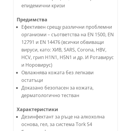
епидемични кризи
Предимства
Ефективен срещу различни проблемни
организми – съответства на EN 1500, EN
12791 и EN 14476 (всички обвиващи
вируси, като: ХИВ, SARS, Corona, HBV,
HCV, грип H1N1, H5N1 и др. И Ротавирус
и Норовирус)
Овлажнява кожата без лепкави
остатъци
Доказано безопасен за кожата,
дерматологично тестван
Характеристики
Дезинфектант за ръце на алкохолна
основа, гел, за система Tork S4