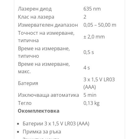
Лазерен диод
635 nm
Клас на лазера
2
Измервателен диапазон
0,05 – 50,00 m
Точност на измерване,
± 2,0 mm
типична
Време на измерване,
0,5 s
типично
Време на измерване,
4 s
макс.
3 x 1,5 V LR03
Батерия
(AAA)
Изключваща автоматика
5 min
Тегло
0,13 kg
Окомплектовка
Батерии 3 x 1,5 V LR03 (AAA)
Примка за ръка