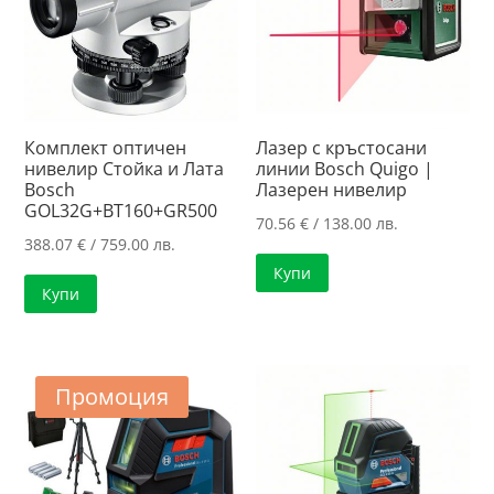
Комплект оптичен
Лазер с кръстосани
нивелир Стойка и Лата
линии Bosch Quigo |
Bosch
Лазерен нивелир
GOL32G+BT160+GR500
70.56
€
/ 138.00 лв.
388.07
€
/ 759.00 лв.
Купи
Купи
Промоция