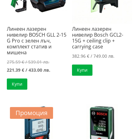
Линеен лазерен
Линеен лазерен
нивелир BOSCH GLL 2-15
нивелир Bosch GCL2-
G Pro с зелен лъч,
15G + ceiling clip +
комплект статив и
carrying case
мишена
382.96
€
/ 749.00 лв.
Original
275.59
€
/ 539.01 лв.
price
Текущата
221.39
€
/ 433.00 лв.
Купи
was:
цена
Купи
275.59 €
е:
/
221.39 €
539.01 лв..
/
433.00 лв..
Промоция