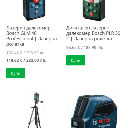
Лазерен далекомер
Дигитален лазерен
Bosch GLM 40
далекомер Bosch PLR 30
Professional | Лазерна
C | Лазерна ролетка
ролетка
96.63
€
/ 188.99 лв.
Original
132.42
€
/ 258.99 лв.
price
Текущата
118.62
€
/ 232.00 лв.
Купи
was:
цена
Купи
132.42 €
е:
/
118.62 €
258.99 лв..
/
232.00 лв..