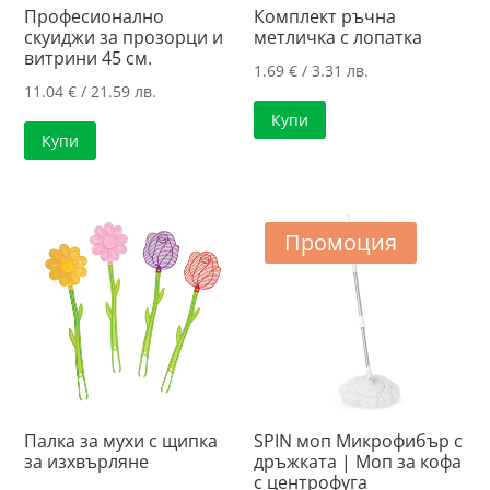
Професионално
Комплект ръчна
скуиджи за прозорци и
метличка с лопатка
витрини 45 см.
1.69
€
/ 3.31 лв.
11.04
€
/ 21.59 лв.
Купи
Купи
Промоция
Палка за мухи с щипка
SPIN моп Микрофибър с
за изхвърляне
дръжката | Моп за кофа
с центрофуга