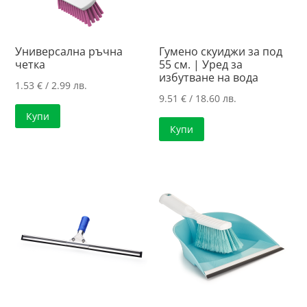
Универсална ръчна
Гумено скуиджи за под
четка
55 см. | Уред за
избутване на вода
1.53
€
/ 2.99 лв.
9.51
€
/ 18.60 лв.
Купи
Купи