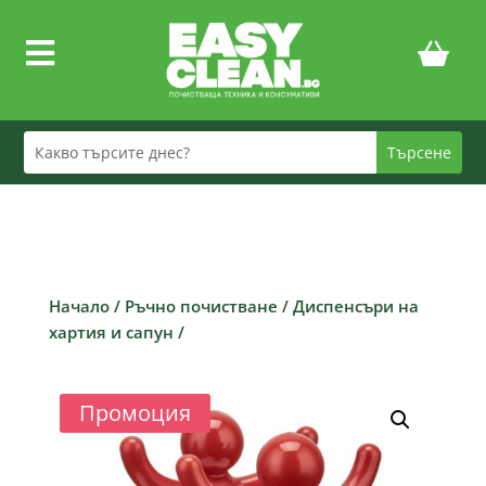

Начало
/
Ръчно почистване
/
Диспенсъри на
хартия и сапун
/
Промоция