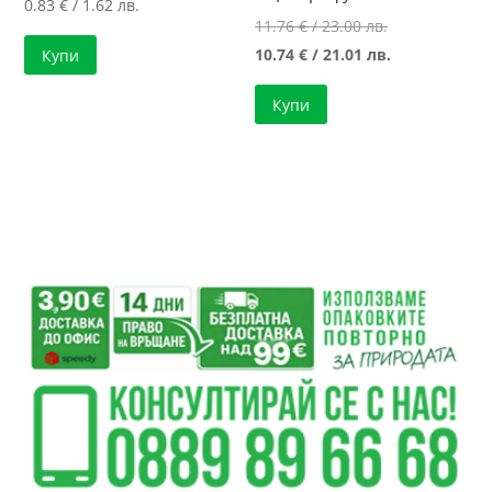
0.83
€
/ 1.62 лв.
Original
11.76
€
/ 23.00 лв.
price
Текущата
10.74
€
/ 21.01 лв.
Купи
was:
цена
Купи
11.76 €
е:
/
10.74 €
23.00 лв..
/
21.01 лв..