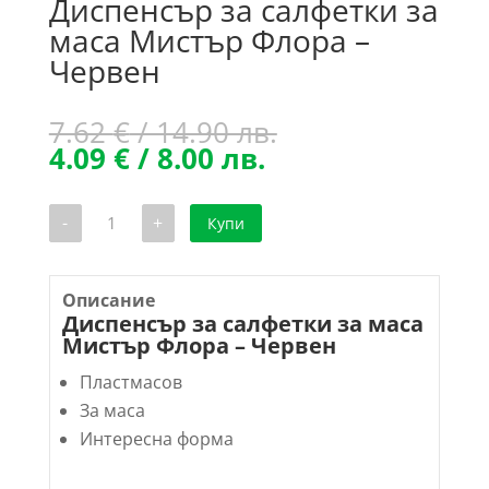
Диспенсър за салфетки за
маса Мистър Флора –
Червен
Original
7.62
€
/ 14.90 лв.
Текущата
price
4.09
€
/ 8.00 лв.
цена
was:
е:
7.62 €
количество
-
+
Купи
4.09 €
/
за
Диспенсър
/
14.90 лв..
за
8.00 лв..
салфетки
за
Описание
маса
Диспенсър за салфетки за маса
Мистър
Мистър Флора – Червен
Флора
-
Пластмасов
Червен
За маса
Интересна форма