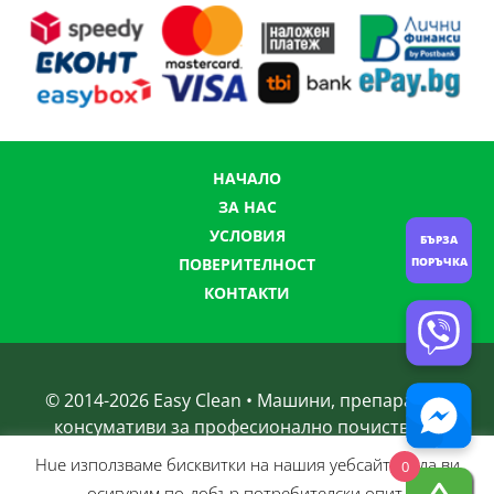
НАЧАЛО
ЗА НАС
УСЛОВИЯ
БЪРЗА
ПОВЕРИТЕЛНОСТ
ПОРЪЧКА
КОНТАКТИ
© 2014-
2026
Easy Clean • Машини, препарати и
консумативи за професионално почистване
Нue използвамe бисквитки на нашия уебсайт, за да ви
0
осигурим по-добър потребителски опит.