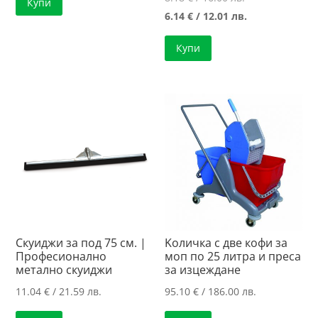
Купи
price
Текущата
6.14
€
/ 12.01 лв.
was:
цена
Купи
8.18 €
е:
/
6.14 €
16.00 лв..
/
12.01 лв..
Скуиджи за под 75 см. |
Kоличка с две кофи за
Професионално
моп по 25 литра и преса
метално скуиджи
за изцеждане
11.04
€
/ 21.59 лв.
95.10
€
/ 186.00 лв.