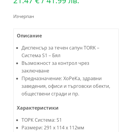
21.47
€
/ 41.99 лв.
Изчерпан
Описание
Диспенсър за течен сапун TORK –
Система S1 – Бял
Възможност за контрол чрез
заключване
Предназначение: ХоРеКа, здравни
заведения, офиси и търговски обекти,
обществени сгради и пр.
Характеристики
ТОРК Система: S1
Размери: 291 x 114 x 112мм