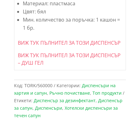
Материал: пластмаса
Цвят: бял
Мин. количество за поръчка: 1 кашон =
1 бр.
ВИЖ ТУК ПЪЛНИТЕЛ ЗА ТОЗИ ДИСПЕНСЪР
ВИЖ ТУК ПЪЛНИТЕЛ ЗА ТОЗИ ДИСПЕНСЪР
– ДУШ ГЕЛ
Код:
TORK/560000
Категории:
Диспенсъри на
хартия и сапун
,
Ръчно почистване
,
Топ продукти
Етикети:
Диспенсър за дезинфектант
,
Диспенсър
за сапун
,
Диспенсъри
,
Хотелски диспенсъри за
течен сапун