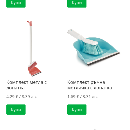
Купи
Купи
Комплект метла с
Комплект ръчна
лопатка
метличка с лопатка
4.29
€
/ 8.39 лв.
1.69
€
/ 3.31 лв.
Купи
Купи