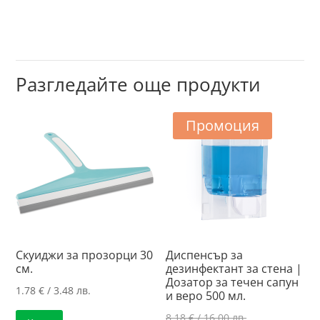
Разгледайте още продукти
Промоция
Скуиджи за прозорци 30
Диспенсър за
см.
дезинфектант за стена |
Дозатор за течен сапун
1.78
€
/ 3.48 лв.
и веро 500 мл.
Original
8.18
€
/ 16.00 лв.